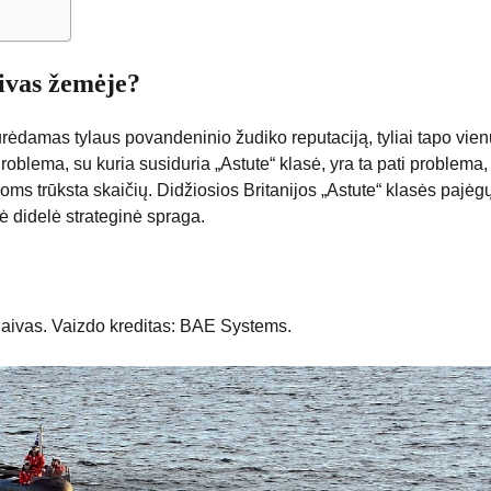
aivas žemėje?
 turėdamas tylaus povandeninio žudiko reputaciją, tyliai tapo vie
blema, su kuria susiduria „Astute“ klasė, yra ta pati problema,
ms trūksta skaičių. Didžiosios Britanijos „Astute“ klasės pajėg
ė didelė strateginė spraga.
laivas. Vaizdo kreditas: BAE Systems.