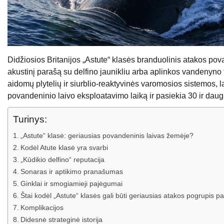
Didžiosios Britanijos „Astute“ klasės branduolinis atakos pova
akustinį parašą su delfino jaunikliu arba aplinkos vandenyn
aidomų plytelių ir siurblio-reaktyvinės varomosios sistemos, 
povandeninio laivo eksploatavimo laiką ir pasiekia 30 ir da
Turinys:
„Astute“ klasė: geriausias povandeninis laivas žemėje?
Kodėl Atute klasė yra svarbi
„Kūdikio delfino“ reputacija
Sonaras ir aptikimo pranašumas
Ginklai ir smogiamieji pajėgumai
Štai kodėl „Astute“ klasės gali būti geriausias atakos pogrupis p
Komplikacijos
Didesnė strateginė istorija