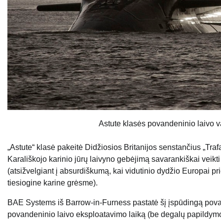
Astute klasės povandeninio laivo 
„Astute“ klasė pakeitė Didžiosios Britanijos senstančius „Traf
Karališkojo karinio jūrų laivyno gebėjimą savarankiškai veikti 
(atsižvelgiant į absurdiškumą, kai vidutinio dydžio Europai prie
tiesiogine karine grėsme).
BAE Systems iš Barrow-in-Furness pastatė šį įspūdingą povan
povandeninio laivo eksploatavimo laiką (be degalų papildymo)