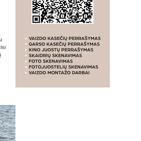
nu
 su
ų