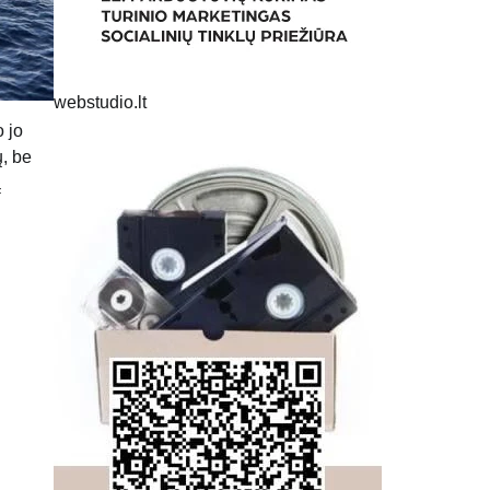
webstudio.lt
o jo
, be
ą