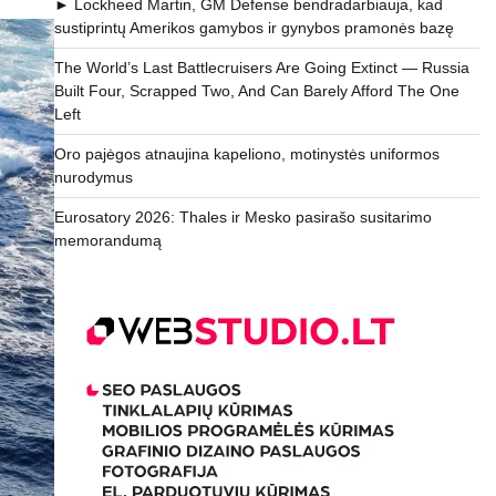
► Lockheed Martin, GM Defense bendradarbiauja, kad
sustiprintų Amerikos gamybos ir gynybos pramonės bazę
The World’s Last Battlecruisers Are Going Extinct — Russia
Built Four, Scrapped Two, And Can Barely Afford The One
Left
Oro pajėgos atnaujina kapeliono, motinystės uniformos
nurodymus
Eurosatory 2026: Thales ir Mesko pasirašo susitarimo
memorandumą