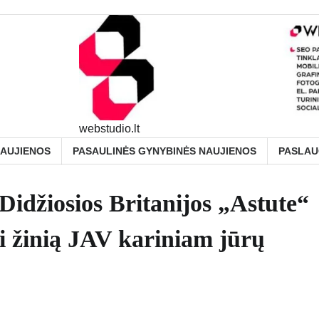
webstudio.lt
NAUJIENOS
PASAULINĖS GYNYBINĖS NAUJIENOS
PASLA
 Didžiosios Britanijos „Astute“
ri žinią JAV kariniam jūrų