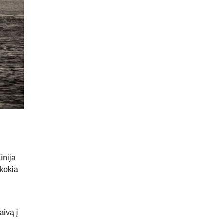
inija
 kokia
aivą į