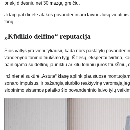
priekį didesniu nei 30 mazgų greičiu.
Ji taip pat didelė atakos povandeniniam laivui. Jūsų vidutini
tonų.
„Kūdikio delfino“ reputacija
Šios valtys yra vieni tyliausių kada nors pastatytų povandeninių
vandenyno foninio triukšmo lygį. Iš tiesų, ekspertai tvirtina, kad 
painiojama su delfinų jaunikliu ar kitu foniniu jūros triukšmu, 
Inžinieriai sukūrė „Astute“ klasę aplink plaustuose montuojamu
sonaro impulsus, ir pažangią siurblio reaktyvinę varomąją jėgą,
slopinimo sistemos palaiko šio povandeninio laivo tylų veiki