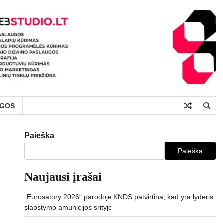
UGOS
Paieška
Paieška
Naujausi įrašai
„Eurosatory 2026“ parodoje KNDS patvirtina, kad yra lyderis
slapstymo amunicijos srityje