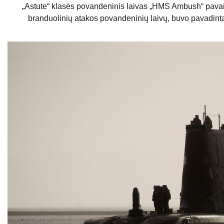
„Astute“ klasės povandeninis laivas „HMS Ambush“ pavaiz
branduolinių atakos povandeninių laivų, buvo pavadinta