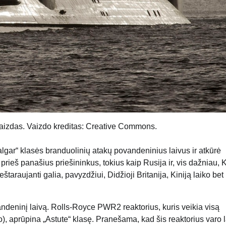
vaizdas. Vaizdo kreditas: Creative Commons.
algar“ klasės branduolinių atakų povandeninius laivus ir atkūrė
prieš panašius priešininkus, tokius kaip Rusija ir, vis dažniau, K
štaraujanti galia, pavyzdžiui, Didžioji Britanija, Kiniją laiko bet
deninį laivą. Rolls-Royce PWR2 reaktorius, kuris veikia visą
, aprūpina „Astute“ klasę. Pranešama, kad šis reaktorius varo l