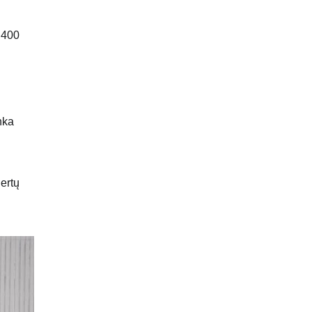
 400
nka
gertų