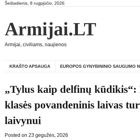
Skip
Šeštadienis, 8 rugpjūčio, 2026
to
content
Armijai.LT
Armijai, civiliams, naujienos
KRAŠTO APSAUGA
EUROPOS GYNYBININIO SAUGUMO 
„Tylus kaip delfinų kūdikis“:
klasės povandeninis laivas tu
laivynui
Posted on
23 gegužės, 2026