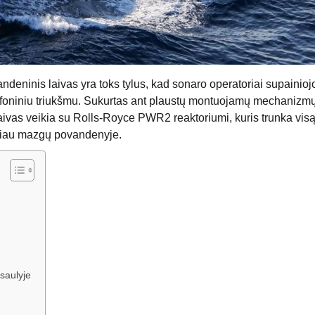
ndeninis laivas yra toks tylus, kad sonaro operatoriai supainioj
o foniniu triukšmu. Sukurtas ant plaustų montuojamų mechanizmų
laivas veikia su Rolls-Royce PWR2 reaktoriumi, kuris trunka vis
ugiau mazgų povandenyje.
asaulyje