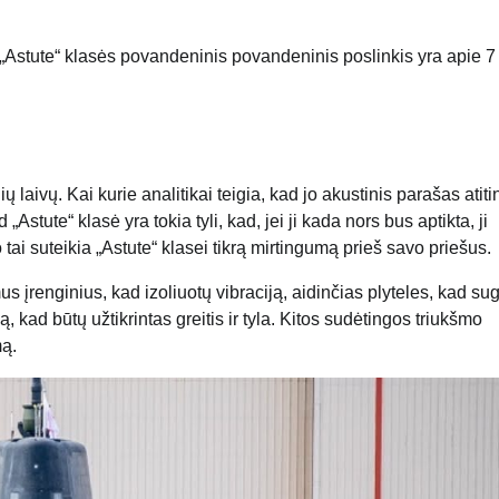
s „Astute“ klasės povandeninis povandeninis poslinkis yra apie 7
 laivų. Kai kurie analitikai teigia, kad jo akustinis parašas atiti
„Astute“ klasė yra tokia tyli, kad, jei ji kada nors bus aptikta, ji
o tai suteikia „Astute“ klasei tikrą mirtingumą prieš savo priešus.
s įrenginius, kad izoliuotų vibraciją, aidinčias plyteles, kad su
 kad būtų užtikrintas greitis ir tyla. Kitos sudėtingos triukšmo
mą.