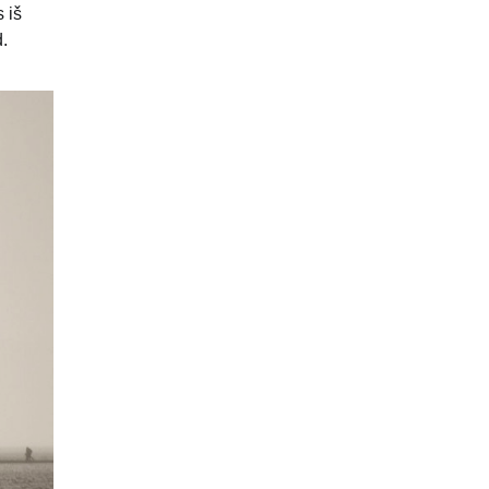
 iš
d.