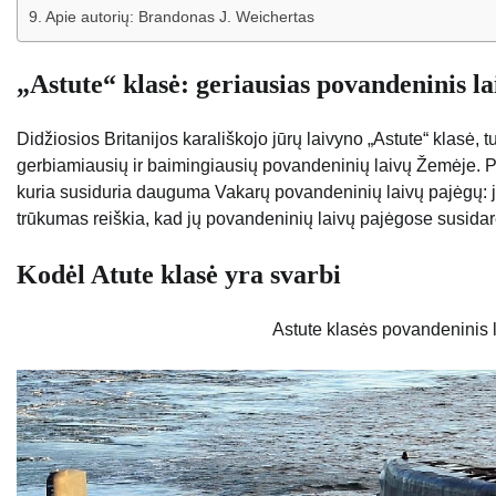
Apie autorių: Brandonas J. Weichertas
„Astute“ klasė: geriausias povandeninis l
Didžiosios Britanijos karališkojo jūrų laivyno „Astute“ klasė,
gerbiamiausių ir baimingiausių povandeninių laivų Žemėje. Pro
kuria susiduria dauguma Vakarų povandeninių laivų pajėgų: jo
trūkumas reiškia, kad jų povandeninių laivų pajėgose susidar
Kodėl Atute klasė yra svarbi
Astute klasės povandeninis 