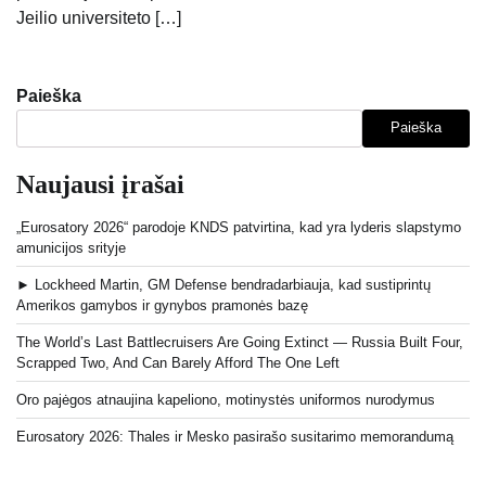
Jeilio universiteto […]
Paieška
Paieška
Naujausi įrašai
„Eurosatory 2026“ parodoje KNDS patvirtina, kad yra lyderis slapstymo
amunicijos srityje
► Lockheed Martin, GM Defense bendradarbiauja, kad sustiprintų
Amerikos gamybos ir gynybos pramonės bazę
The World’s Last Battlecruisers Are Going Extinct — Russia Built Four,
Scrapped Two, And Can Barely Afford The One Left
Oro pajėgos atnaujina kapeliono, motinystės uniformos nurodymus
Eurosatory 2026: Thales ir Mesko pasirašo susitarimo memorandumą