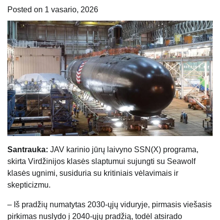
Posted on
1 vasario, 2026
Santrauka:
JAV karinio jūrų laivyno SSN(X) programa,
skirta Virdžinijos klasės slaptumui sujungti su Seawolf
klasės ugnimi, susiduria su kritiniais vėlavimais ir
skepticizmu.
– Iš pradžių numatytas 2030-ųjų viduryje, pirmasis viešasis
pirkimas nuslydo į 2040-ųjų pradžią, todėl atsirado