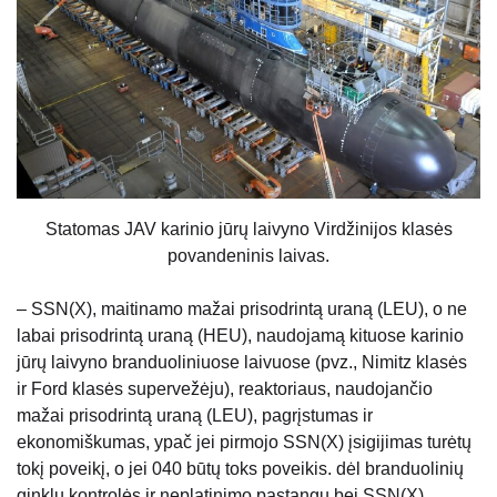
Statomas JAV karinio jūrų laivyno Virdžinijos klasės
povandeninis laivas.
– SSN(X), maitinamo mažai prisodrintą uraną (LEU), o ne
labai prisodrintą uraną (HEU), naudojamą kituose karinio
jūrų laivyno branduoliniuose laivuose (pvz., Nimitz klasės
ir Ford klasės supervežėju), reaktoriaus, naudojančio
mažai prisodrintą uraną (LEU), pagrįstumas ir
ekonomiškumas, ypač jei pirmojo SSN(X) įsigijimas turėtų
tokį poveikį, o jei 040 būtų toks poveikis. dėl branduolinių
ginklų kontrolės ir neplatinimo pastangų bei SSN(X)