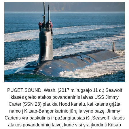
PUGET SOUND, Wash. (2017 m. rugsėjo 11 d.) Seawolf
klasės greito atakos povandeninis laivas USS Jimmy
Carter (SSN 23) plaukia Hood kanalu, kai kateris grįžta
namo į Kitsap-Bangor karinio jūrų laivyno bazę. Jimmy
Carteris yra paskutinis ir pažangiausias iš „Seawolf“ klasės
atakos povandeninių laivų, kurie visi yra įkurdinti Kitsap