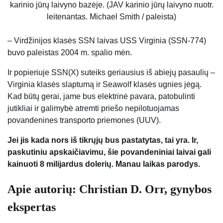
karinio jūrų laivyno bazėje. (JAV karinio jūrų laivyno nuotr.
leitenantas. Michael Smith / paleista)
– Virdžinijos klasės SSN laivas USS Virginia (SSN-774)
buvo paleistas 2004 m. spalio mėn.
Ir popieriuje SSN(X) suteiks geriausius iš abiejų pasaulių –
Virginia klasės slaptumą ir Seawolf klasės ugnies jėgą.
Kad būtų gerai, jame bus elektrinė pavara, patobulinti
jutikliai ir galimybė atremti priešo nepilotuojamas
povandenines transporto priemones (UUV).
Jei jis kada nors iš tikrųjų bus pastatytas, tai yra. Ir,
paskutiniu apskaičiavimu, šie povandeniniai laivai gali
kainuoti 8 milijardus dolerių. Manau laikas parodys.
Apie autorių: Christian D. Orr, gynybos
ekspertas