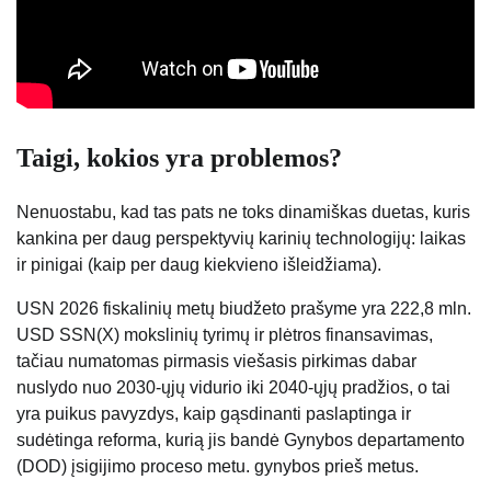
Taigi, kokios yra problemos?
Nenuostabu, kad tas pats ne toks dinamiškas duetas, kuris
kankina per daug perspektyvių karinių technologijų: laikas
ir pinigai (kaip per daug kiekvieno išleidžiama).
USN 2026 fiskalinių metų biudžeto prašyme yra 222,8 mln.
USD SSN(X) mokslinių tyrimų ir plėtros finansavimas,
tačiau numatomas pirmasis viešasis pirkimas dabar
nuslydo nuo 2030-ųjų vidurio iki 2040-ųjų pradžios, o tai
yra puikus pavyzdys, kaip gąsdinanti paslaptinga ir
sudėtinga reforma, kurią jis bandė Gynybos departamento
(DOD) įsigijimo proceso metu. gynybos prieš metus.