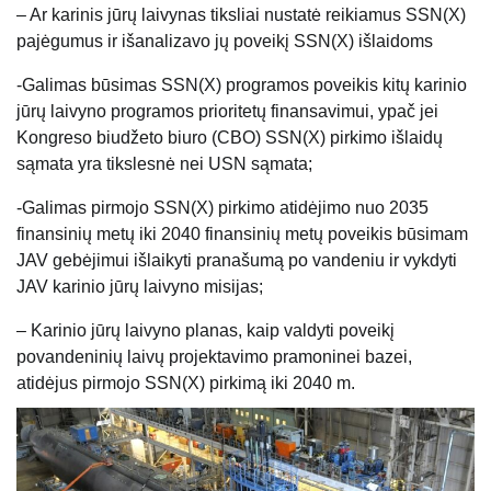
– Ar karinis jūrų laivynas tiksliai nustatė reikiamus SSN(X)
pajėgumus ir išanalizavo jų poveikį SSN(X) išlaidoms
-Galimas būsimas SSN(X) programos poveikis kitų karinio
jūrų laivyno programos prioritetų finansavimui, ypač jei
Kongreso biudžeto biuro (CBO) SSN(X) pirkimo išlaidų
sąmata yra tikslesnė nei USN sąmata;
-Galimas pirmojo SSN(X) pirkimo atidėjimo nuo 2035
finansinių metų iki 2040 finansinių metų poveikis būsimam
JAV gebėjimui išlaikyti pranašumą po vandeniu ir vykdyti
JAV karinio jūrų laivyno misijas;
– Karinio jūrų laivyno planas, kaip valdyti poveikį
povandeninių laivų projektavimo pramoninei bazei,
atidėjus pirmojo SSN(X) pirkimą iki 2040 m.