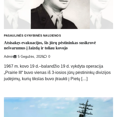
PASAULINĖS GYNYBINĖS NAUJIENOS
Atsisakęs evakuacijos, šis jūrų pėstininkas susikrovė
nešvarumus į žaizdą ir toliau kovojo
Admin
5 Gegužės, 2026
0
1967 m. kovo 19 d.–balandžio 19 d. vykdyta operacija
„Prairie III“ buvo vienas iš 3-iosios jūrų pėstininkų divizijos
judėjimų, kurių tikslas buvo įtraukti į Pietų […]