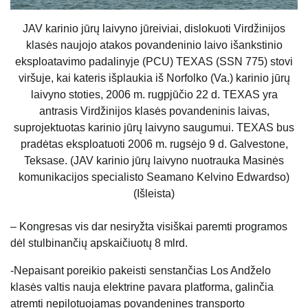
JAV karinio jūrų laivyno jūreiviai, dislokuoti Virdžinijos
klasės naujojo atakos povandeninio laivo išankstinio
eksploatavimo padalinyje (PCU) TEXAS (SSN 775) stovi
viršuje, kai kateris išplaukia iš Norfolko (Va.) karinio jūrų
laivyno stoties, 2006 m. rugpjūčio 22 d. TEXAS yra
antrasis Virdžinijos klasės povandeninis laivas,
suprojektuotas karinio jūrų laivyno saugumui. TEXAS bus
pradėtas eksploatuoti 2006 m. rugsėjo 9 d. Galvestone,
Teksase. (JAV karinio jūrų laivyno nuotrauka Masinės
komunikacijos specialisto Seamano Kelvino Edwardso)
(Išleista)
– Kongresas vis dar nesiryžta visiškai paremti programos
dėl stulbinančių apskaičiuotų 8 mlrd.
-Nepaisant poreikio pakeisti senstančias Los Andželo
klasės valtis nauja elektrine pavara platforma, galinčia
atremti nepilotuojamas povandenines transporto