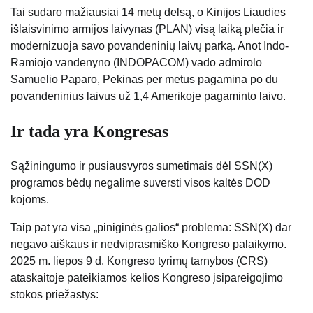
Tai sudaro mažiausiai 14 metų delsą, o Kinijos Liaudies
išlaisvinimo armijos laivynas (PLAN) visą laiką plečia ir
modernizuoja savo povandeninių laivų parką. Anot Indo-
Ramiojo vandenyno (INDOPACOM) vado admirolo
Samuelio Paparo, Pekinas per metus pagamina po du
povandeninius laivus už 1,4 Amerikoje pagaminto laivo.
Ir tada yra Kongresas
Sąžiningumo ir pusiausvyros sumetimais dėl SSN(X)
programos bėdų negalime suversti visos kaltės DOD
kojoms.
Taip pat yra visa „piniginės galios“ problema: SSN(X) dar
negavo aiškaus ir nedviprasmiško Kongreso palaikymo.
2025 m. liepos 9 d. Kongreso tyrimų tarnybos (CRS)
ataskaitoje pateikiamos kelios Kongreso įsipareigojimo
stokos priežastys: