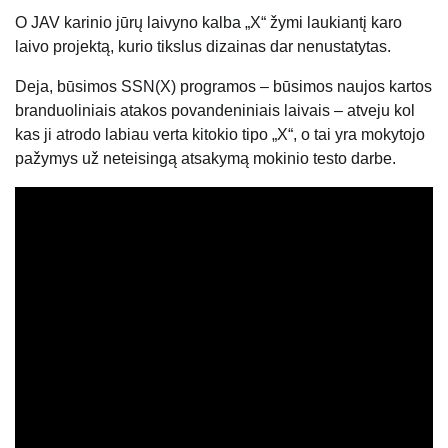
O JAV karinio jūrų laivyno kalba „X“ žymi laukiantį karo
laivo projektą, kurio tikslus dizainas dar nenustatytas.
Deja, būsimos SSN(X) programos – būsimos naujos kartos
branduoliniais atakos povandeniniais laivais – atveju kol
kas ji atrodo labiau verta kitokio tipo „X“, o tai yra mokytojo
pažymys už neteisingą atsakymą mokinio testo darbe.