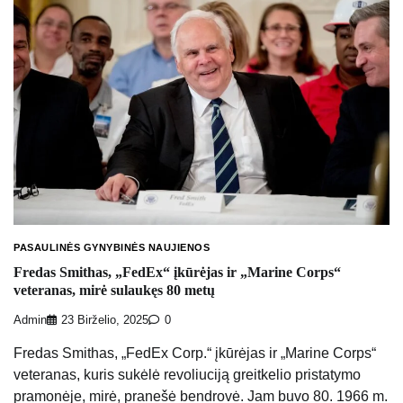
PASAULINĖS GYNYBINĖS NAUJIENOS
Fredas Smithas, „FedEx“ įkūrėjas ir „Marine Corps“
veteranas, mirė sulaukęs 80 metų
Admin
23 Birželio, 2025
0
Fredas Smithas, „FedEx Corp.“ įkūrėjas ir „Marine Corps“
veteranas, kuris sukėlė revoliuciją greitkelio pristatymo
pramonėje, mirė, pranešė bendrovė. Jam buvo 80. 1966 m.