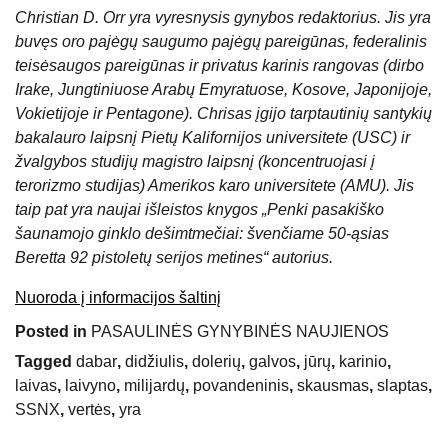
Christian D. Orr yra vyresnysis gynybos redaktorius. Jis yra
buvęs oro pajėgų saugumo pajėgų pareigūnas, federalinis
teisėsaugos pareigūnas ir privatus karinis rangovas (dirbo
Irake, Jungtiniuose Arabų Emyratuose, Kosove, Japonijoje,
Vokietijoje ir Pentagone). Chrisas įgijo tarptautinių santykių
bakalauro laipsnį Pietų Kalifornijos universitete (USC) ir
žvalgybos studijų magistro laipsnį (koncentruojasi į
terorizmo studijas) Amerikos karo universitete (AMU). Jis
taip pat yra naujai išleistos knygos „Penki pasakiško
šaunamojo ginklo dešimtmečiai: švenčiame 50-ąsias
Beretta 92 pistoletų serijos metines“ autorius.
Nuoroda į informacijos šaltinį
Posted in
PASAULINĖS GYNYBINĖS NAUJIENOS
Tagged
dabar
,
didžiulis
,
dolerių
,
galvos
,
jūrų
,
karinio
,
laivas
,
laivyno
,
milijardų
,
povandeninis
,
skausmas
,
slaptas
,
SSNX
,
vertės
,
yra