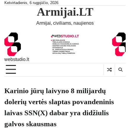
Skip
Ketvirtadienis, 6 rugpjūčio, 2026
Armijai.LT
to
content
Armijai, civiliams, naujienos
webstudio.lt
Karinio jūrų laivyno 8 milijardų
dolerių vertės slaptas povandeninis
laivas SSN(X) dabar yra didžiulis
galvos skausmas