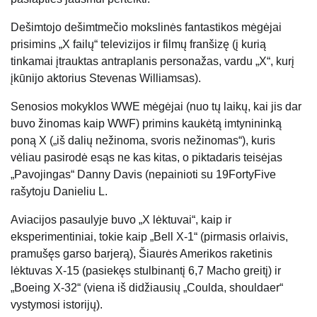
Dešimtojo dešimtmečio mokslinės fantastikos mėgėjai
prisimins „X failų“ televizijos ir filmų franšizę (į kurią
tinkamai įtrauktas antraplanis personažas, vardu „X“, kurį
įkūnijo aktorius Stevenas Williamsas).
Senosios mokyklos WWE mėgėjai (nuo tų laikų, kai jis dar
buvo žinomas kaip WWF) primins kaukėtą imtynininką
poną X („iš dalių nežinoma, svoris nežinomas“), kuris
vėliau pasirodė esąs ne kas kitas, o piktadaris teisėjas
„Pavojingas“ Danny Davis (nepainioti su 19FortyFive
rašytoju Danieliu L.
Aviacijos pasaulyje buvo „X lėktuvai“, kaip ir
eksperimentiniai, tokie kaip „Bell X-1“ (pirmasis orlaivis,
pramušęs garso barjerą), Šiaurės Amerikos raketinis
lėktuvas X-15 (pasiekęs stulbinantį 6,7 Macho greitį) ir
„Boeing X-32“ (viena iš didžiausių „Coulda, shouldaer“
vystymosi istorijų).