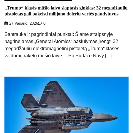
„Trump“ klasės mūšio laivo slaptasis ginklas: 32 megadžaulių
pistoletas gali pakeisti milijono dolerių vertės gaudytuvus
27 Vasario, 2026
0
Santrauka ir pagrindiniai punktai: Šiame straipsnyje
nagrinėjamas „General Atomics“ pasiūlymas įrengti 32
megadžaulių elektromagnetinį pistoletą „Trump“ klasės
valdomų raketų mūšio laive. – Po Surface Navy […]