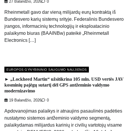
27 Balandžio, 2026
0
Rheinmetall gavo dar vieną milijardų eurų kontraktą iš
Bundesvero karių sistemų srityje. Federalinis Bundesvero
įrangos, informacinių technologijų ir eksploatacinio
palaikymo biuras (BAAINBw) pateikė „Rheinmetall
Electronics […]
EUROPOS GYNYBININIO SAUGUMO NAUJIENOS
► „Lockheed Martin“ užsitikrina 105 mln. USD vertės JAV
kosminių pajėgų sutartį dėl GPS antžeminio valdymo
modernizavimo
19 Balandžio, 2026
0
Apdovanojimas palaikys ir atnaujins pasaulinės padėties
nustatymo sistemos antžeminio valdymo segmentą,
palaikydamas milijardus karinių ir civilių vartotojų visame