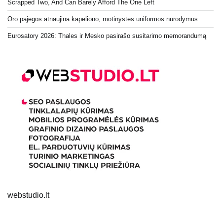
Scrapped Two, And Can Barely Afford The One Left
Oro pajėgos atnaujina kapeliono, motinystės uniformos nurodymus
Eurosatory 2026: Thales ir Mesko pasirašo susitarimo memorandumą
webstudio.lt