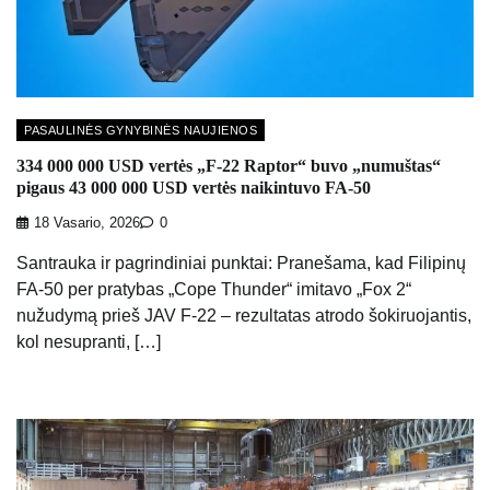
PASAULINĖS GYNYBINĖS NAUJIENOS
334 000 000 USD vertės „F-22 Raptor“ buvo „numuštas“
pigaus 43 000 000 USD vertės naikintuvo FA-50
18 Vasario, 2026
0
Santrauka ir pagrindiniai punktai: Pranešama, kad Filipinų
FA-50 per pratybas „Cope Thunder“ imitavo „Fox 2“
nužudymą prieš JAV F-22 – rezultatas atrodo šokiruojantis,
kol nesupranti, […]