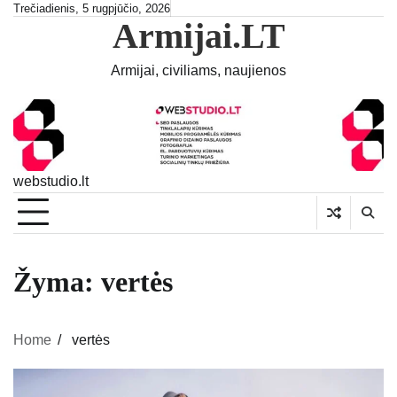
Skip
Trečiadienis, 5 rugpjūčio, 2026
Armijai.LT
to
content
Armijai, civiliams, naujienos
webstudio.lt
Žyma:
vertės
Home
vertės