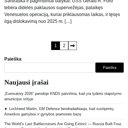
Santrauka ir pagrindiniai dalykai: USS Gerald R. Ford
tebėra didelės paklausos supervežėjas, palaikęs
Venesuelos operaciją, kuriai priklausomas laikas, ir tęsęs
ilgą dislokavimą nuo 2025 m. […]
Įrašų
1
2
puslapiavimas
Paieška
Paieška
Naujausi įrašai
„Eurosatory 2026“ parodoje KNDS patvirtina, kad yra lyderis slapstymo
amunicijos srityje
► Lockheed Martin, GM Defense bendradarbiauja, kad sustiprintų
Amerikos gamybos ir gynybos pramonės bazę
The World’s Last Battlecruisers Are Going Extinct — Russia Built Four,