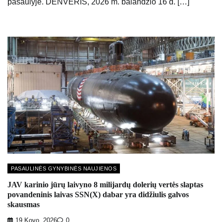
pasaulyje. DENVERIS, 2026 m. balandžio 16 d. […]
PASAULINĖS GYNYBINĖS NAUJIENOS
JAV karinio jūrų laivyno 8 milijardų dolerių vertės slaptas
povandeninis laivas SSN(X) dabar yra didžiulis galvos
skausmas
19 Kovo, 2026
0