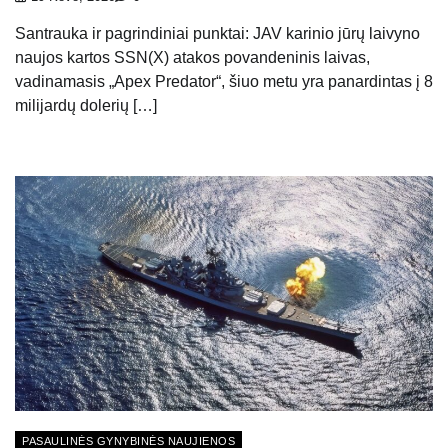
Santrauka ir pagrindiniai punktai: JAV karinio jūrų laivyno
naujos kartos SSN(X) atakos povandeninis laivas,
vadinamasis „Apex Predator“, šiuo metu yra panardintas į 8
milijardų dolerių […]
PASAULINĖS GYNYBINĖS NAUJIENOS