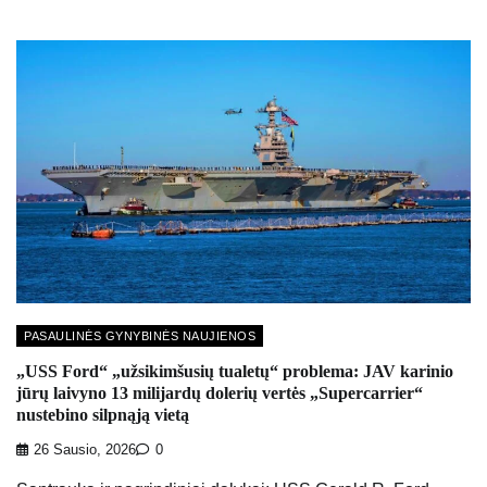
PASAULINĖS GYNYBINĖS NAUJIENOS
„USS Ford“ „užsikimšusių tualetų“ problema: JAV karinio
jūrų laivyno 13 milijardų dolerių vertės „Supercarrier“
nustebino silpnąją vietą
26 Sausio, 2026
0