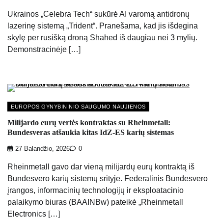
Ukrainos „Celebra Tech“ sukūrė AI varomą antidronų
lazerinę sistemą „Trident“. Pranešama, kad jis išdegina
skylę per rusišką droną Shahed iš daugiau nei 3 mylių.
Demonstracinėje […]
EUROPOS GYNYBININIO SAUGUMO NAUJIENOS
Milijardo eurų vertės kontraktas su Rheinmetall:
Bundesveras atšaukia kitas IdZ-ES karių sistemas
27 Balandžio, 2026
0
Rheinmetall gavo dar vieną milijardų eurų kontraktą iš
Bundesvero karių sistemų srityje. Federalinis Bundesvero
įrangos, informacinių technologijų ir eksploatacinio
palaikymo biuras (BAAINBw) pateikė „Rheinmetall
Electronics […]