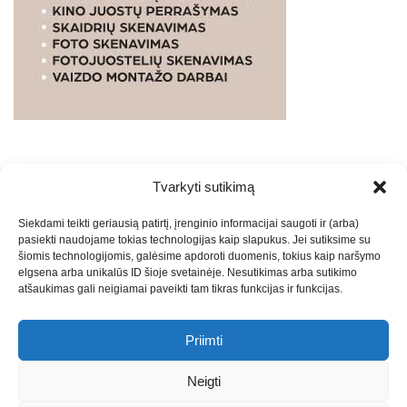
Tvarkyti sutikimą
WEBSTUDIO.LT
© SKAITMENINIO MARKETINGO
Siekdami teikti geriausią patirtį, įrenginio informacijai saugoti ir (arba)
PASLAUGOS. SEO tekstų rašymas, turinio kūrimas,
pasiekti naudojame tokias technologijas kaip slapukus. Jei sutiksime su
straipsnių rašymas ir talpinimas į mūsų valdomas
šiomis technologijomis, galėsime apdoroti duomenis, tokius kaip naršymo
svetaines.2026
Armijai.LT
Theme: Express News By
Adore
elgsena arba unikalūs ID šioje svetainėje. Nesutikimas arba sutikimo
atšaukimas gali neigiamai paveikti tam tikras funkcijas ir funkcijas.
Themes
.
Priimti
Draugai: -
Marketingo agentūra
-
Teisinės
konsultacijos
-
Skaidrių skenavimas
-
Klaipedos miesto
Neigti
naujienos
-
Miesto naujienos
-
Saulius Narbutas
-
Įvaizdžio