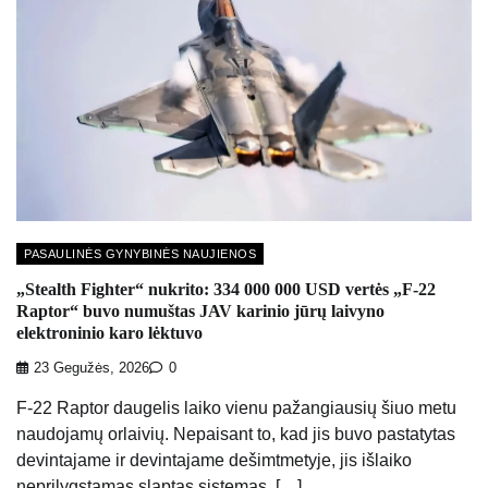
PASAULINĖS GYNYBINĖS NAUJIENOS
„Stealth Fighter“ nukrito: 334 000 000 USD vertės „F-22
Raptor“ buvo numuštas JAV karinio jūrų laivyno
elektroninio karo lėktuvo
23 Gegužės, 2026
0
F-22 Raptor daugelis laiko vienu pažangiausių šiuo metu
naudojamų orlaivių. Nepaisant to, kad jis buvo pastatytas
devintajame ir devintajame dešimtmetyje, jis išlaiko
neprilygstamas slaptas sistemas, […]