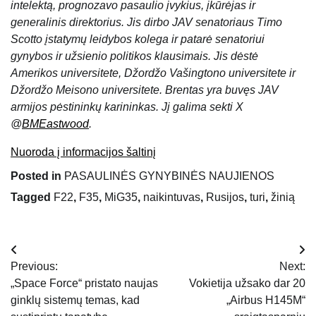
intelektą, prognozavo pasaulio įvykius, įkūrėjas ir
generalinis direktorius. Jis dirbo JAV senatoriaus Timo
Scotto įstatymų leidybos kolega ir patarė senatoriui
gynybos ir užsienio politikos klausimais. Jis dėstė
Amerikos universitete, Džordžo Vašingtono universitete ir
Džordžo Meisono universitete. Brentas yra buvęs JAV
armijos pėstininkų karininkas. Jį galima sekti X
@
BMEastwood
.
Nuoroda į informacijos šaltinį
Posted in
PASAULINĖS GYNYBINĖS NAUJIENOS
Tagged
F22
,
F35
,
MiG35
,
naikintuvas
,
Rusijos
,
turi
,
žinią
Navigacija
Previous:
Next:
tarp
„Space Force“ pristato naujas
Vokietija užsako dar 20
ginklų sistemų temas, kad
„Airbus H145M“
įrašų