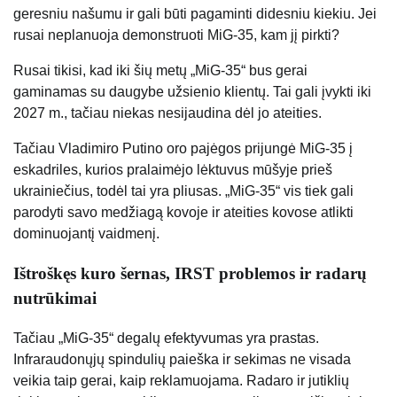
geresniu našumu ir gali būti pagaminti didesniu kiekiu. Jei
rusai neplanuoja demonstruoti MiG-35, kam jį pirkti?
Rusai tikisi, kad iki šių metų „MiG-35“ bus gerai
gaminamas su daugybe užsienio klientų. Tai gali įvykti iki
2027 m., tačiau niekas nesijaudina dėl jo ateities.
Tačiau Vladimiro Putino oro pajėgos prijungė MiG-35 į
eskadriles, kurios pralaimėjo lėktuvus mūšyje prieš
ukrainiečius, todėl tai yra pliusas. „MiG-35“ vis tiek gali
parodyti savo medžiagą kovoje ir ateities kovose atlikti
dominuojantį vaidmenį.
Ištroškęs kuro šernas, IRST problemos ir radarų
nutrūkimai
Tačiau „MiG-35“ degalų efektyvumas yra prastas.
Infraraudonųjų spindulių paieška ir sekimas ne visada
veikia taip gerai, kaip reklamuojama. Radaro ir jutiklių