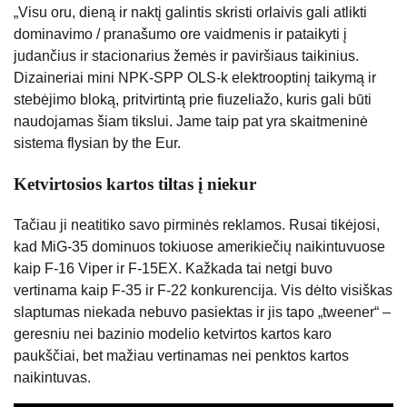
„Visu oru, dieną ir naktį galintis skristi orlaivis gali atlikti
dominavimo / pranašumo ore vaidmenis ir pataikyti į
judančius ir stacionarius žemės ir paviršiaus taikinius.
Dizaineriai mini NPK-SPP OLS-k elektrooptinį taikymą ir
stebėjimo bloką, pritvirtintą prie fiuzeliažo, kuris gali būti
naudojamas šiam tikslui. Jame taip pat yra skaitmeninė
sistema flysian by the Eur.
Ketvirtosios kartos tiltas į niekur
Tačiau ji neatitiko savo pirminės reklamos. Rusai tikėjosi,
kad MiG-35 dominuos tokiuose amerikiečių naikintuvuose
kaip F-16 Viper ir F-15EX. Kažkada tai netgi buvo
vertinama kaip F-35 ir F-22 konkurencija. Vis dėlto visiškas
slaptumas niekada nebuvo pasiektas ir jis tapo „tweener“ –
geresniu nei bazinio modelio ketvirtos kartos karo
paukščiai, bet mažiau vertinamas nei penktos kartos
naikintuvas.