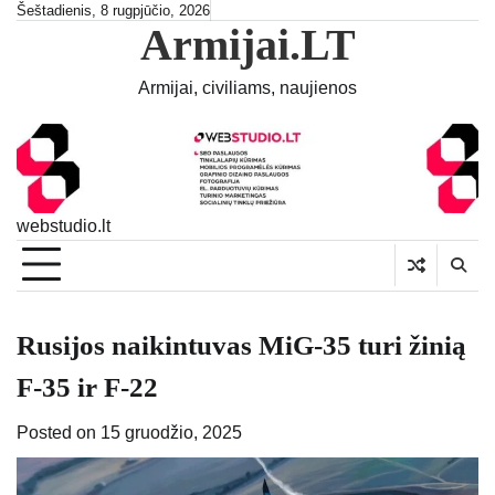
Skip
Šeštadienis, 8 rugpjūčio, 2026
Armijai.LT
to
content
Armijai, civiliams, naujienos
webstudio.lt
Rusijos naikintuvas MiG-35 turi žinią
F-35 ir F-22
Posted on
15 gruodžio, 2025