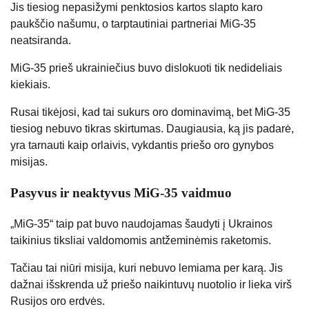
Jis tiesiog nepasižymi penktosios kartos slapto karo
paukščio našumu, o tarptautiniai partneriai MiG-35
neatsiranda.
MiG-35 prieš ukrainiečius buvo dislokuoti tik nedideliais
kiekiais.
Rusai tikėjosi, kad tai sukurs oro dominavimą, bet MiG-35
tiesiog nebuvo tikras skirtumas. Daugiausia, ką jis padarė,
yra tarnauti kaip orlaivis, vykdantis priešo oro gynybos
misijas.
Pasyvus ir neaktyvus MiG-35 vaidmuo
„MiG-35“ taip pat buvo naudojamas šaudyti į Ukrainos
taikinius tiksliai valdomomis antžeminėmis raketomis.
Tačiau tai niūri misija, kuri nebuvo lemiama per karą. Jis
dažnai išskrenda už priešo naikintuvų nuotolio ir lieka virš
Rusijos oro erdvės.