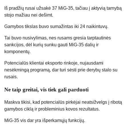
Iš pradžių rusai užsakė 37 MiG-35, tačiau į aktyvią tarnybą
stojo mažiau nei dešimt.
Gamybos tikslas buvo sumažintas iki 24 naikintuvų.
Tai buvo nusivylimas, nes rusams gresia tarptautinės
sankcijos, dėl kurių sunku gauti MiG-35 dalių ir
komponentų.
Potencialūs klientai eksporto rinkoje, nujausdami
nesėkmingą programą, dar turi sėsti prie derybų stalo su
rusais.
Ne taip greitai, vis tiek gali parduoti
Maskva tikisi, kad potencialūs pirkėjai neatsižvelgs į ribotą
gamybos ciklą ir probleminius kovos rezultatus.
MiG-35 vis dar yra išperkamųjų funkcijų.