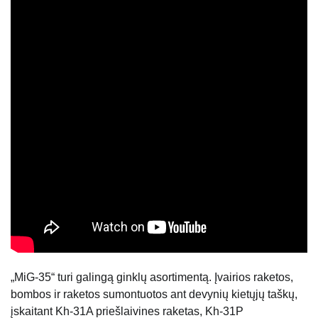
„MiG-35“ turi galingą ginklų asortimentą. Įvairios raketos,
bombos ir raketos sumontuotos ant devynių kietųjų taškų,
įskaitant Kh-31A priešlaivines raketas, Kh-31P