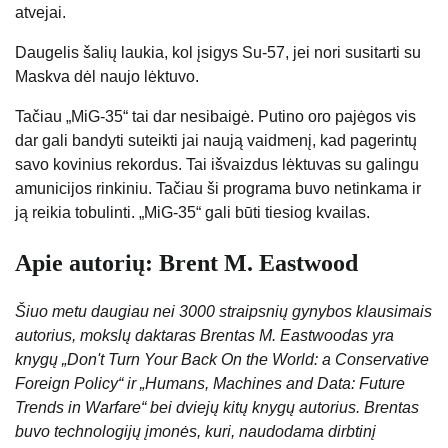
atvejai.
Daugelis šalių laukia, kol įsigys Su-57, jei nori susitarti su
Maskva dėl naujo lėktuvo.
Tačiau „MiG-35“ tai dar nesibaigė. Putino oro pajėgos vis
dar gali bandyti suteikti jai naują vaidmenį, kad pagerintų
savo kovinius rekordus. Tai išvaizdus lėktuvas su galingu
amunicijos rinkiniu. Tačiau ši programa buvo netinkama ir
ją reikia tobulinti. „MiG-35“ gali būti tiesiog kvailas.
Apie autorių: Brent M. Eastwood
Šiuo metu daugiau nei 3000 straipsnių gynybos klausimais
autorius, mokslų daktaras Brentas M. Eastwoodas yra
knygų „Don't Turn Your Back On the World: a Conservative
Foreign Policy“ ir „Humans, Machines and Data: Future
Trends in Warfare“ bei dviejų kitų knygų autorius. Brentas
buvo technologijų įmonės, kuri, naudodama dirbtinį