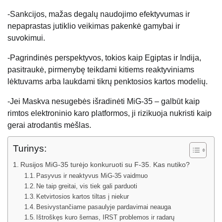
-Sankcijos, mažas degalų naudojimo efektyvumas ir
nepaprastas jutiklio veikimas pakenkė gamybai ir
suvokimui.
-Pagrindinės perspektyvos, tokios kaip Egiptas ir Indija,
pasitraukė, pirmenybę teikdami kitiems reaktyviniams
lėktuvams arba laukdami tikrų penktosios kartos modelių.
-Jei Maskva nesugebės išradinėti MiG-35 – galbūt kaip
rimtos elektroninio karo platformos, ji rizikuoja nukristi kaip
gerai atrodantis mėšlas.
Turinys:
Rusijos MiG-35 turėjo konkuruoti su F-35. Kas nutiko?
Pasyvus ir neaktyvus MiG-35 vaidmuo
Ne taip greitai, vis tiek gali parduoti
Ketvirtosios kartos tiltas į niekur
Besivystančiame pasaulyje pardavimai neauga
Ištroškęs kuro šernas, IRST problemos ir radarų