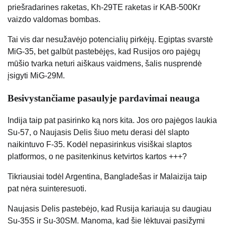
priešradarines raketas, Kh-29TE raketas ir KAB-500Kr
vaizdo valdomas bombas.
Tai vis dar nesužavėjo potencialių pirkėjų. Egiptas svarstė
MiG-35, bet galbūt pastebėjęs, kad Rusijos oro pajėgų
mūšio tvarka neturi aiškaus vaidmens, šalis nusprendė
įsigyti MiG-29M.
Besivystančiame pasaulyje pardavimai neauga
Indija taip pat pasirinko ką nors kita. Jos oro pajėgos laukia
Su-57, o Naujasis Delis šiuo metu derasi dėl slapto
naikintuvo F-35. Kodėl nepasirinkus visiškai slaptos
platformos, o ne pasitenkinus ketvirtos kartos +++?
Tikriausiai todėl Argentina, Bangladešas ir Malaizija taip
pat nėra suinteresuoti.
Naujasis Delis pastebėjo, kad Rusija kariauja su daugiau
Su-35S ir Su-30SM. Manoma, kad šie lėktuvai pasižymi