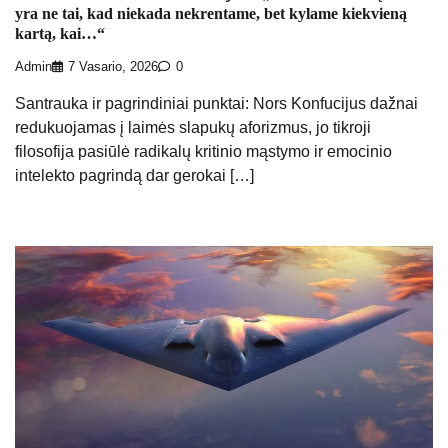
yra ne tai, kad niekada nekrentame, bet kylame kiekvieną
kartą, kai…“
Admin
7 Vasario, 2026
0
Santrauka ir pagrindiniai punktai: Nors Konfucijus dažnai
redukuojamas į laimės slapukų aforizmus, jo tikroji
filosofija pasiūlė radikalų kritinio mąstymo ir emocinio
intelekto pagrindą dar gerokai […]