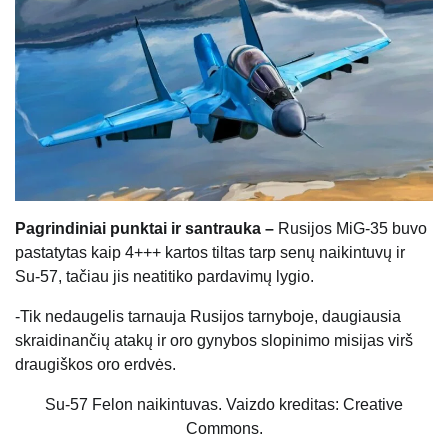
Pagrindiniai punktai ir santrauka –
Rusijos MiG-35 buvo
pastatytas kaip 4+++ kartos tiltas tarp senų naikintuvų ir
Su-57, tačiau jis neatitiko pardavimų lygio.
-Tik nedaugelis tarnauja Rusijos tarnyboje, daugiausia
skraidinančių atakų ir oro gynybos slopinimo misijas virš
draugiškos oro erdvės.
Su-57 Felon naikintuvas. Vaizdo kreditas: Creative
Commons.