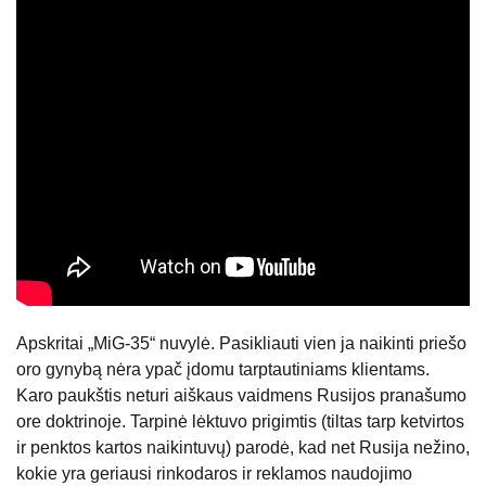
Apskritai „MiG-35“ nuvylė. Pasikliauti vien ja naikinti priešo
oro gynybą nėra ypač įdomu tarptautiniams klientams.
Karo paukštis neturi aiškaus vaidmens Rusijos pranašumo
ore doktrinoje. Tarpinė lėktuvo prigimtis (tiltas tarp ketvirtos
ir penktos kartos naikintuvų) parodė, kad net Rusija nežino,
kokie yra geriausi rinkodaros ir reklamos naudojimo