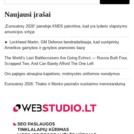
Naujausi įrašai
„Eurosatory 2026“ parodoje KNDS patvirtina, kad yra lyderis slapstymo
amunicijos srityje
► Lockheed Martin, GM Defense bendradarbiauja, kad sustiprintų
Amerikos gamybos ir gynybos pramonės bazę
The World’s Last Battlecruisers Are Going Extinct — Russia Built Four,
Scrapped Two, And Can Barely Afford The One Left
Oro pajėgos atnaujina kapeliono, motinystės uniformos nurodymus
Eurosatory 2026: Thales ir Mesko pasirašo susitarimo memorandumą