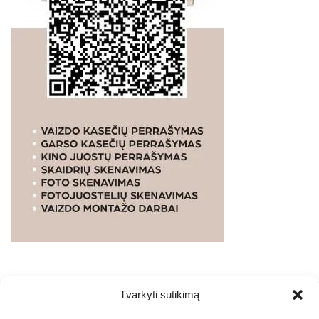
Tvarkyti sutikimą
WEBSTUDIO.LT
© SKAITMENINIO MARKETINGO