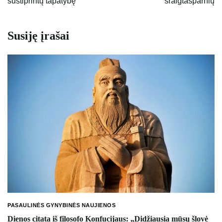
sustiprintų tapatybę
sraigtasparnių
Susiję įrašai
PASAULINĖS GYNYBINĖS NAUJIENOS
Dienos citata iš filosofo Konfucijaus: „Didžiausia mūsų šlovė