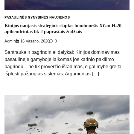
PASAULINĖS GYNYBINĖS NAUJIENOS
Kinijos naujasis strateginis slaptas bombonešis Xi'an H-20
apibendrintas tik 2 paprastais žodžiais
Admin
16 Vasario, 2026
0
Santrauka ir pagrindiniai dalykai: Kinijos dominavimas
pasaulinėje gamyboje laikomas jos karinio pakilimo
pagrindu – ne tik proveržio išradimas, o galimybė greitai
išplėsti pažangias sistemas. Argumentas […]