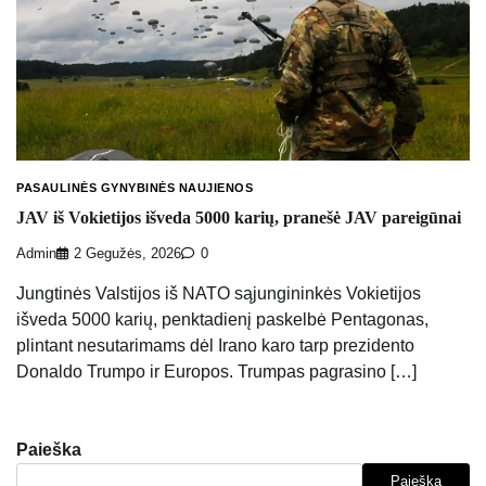
PASAULINĖS GYNYBINĖS NAUJIENOS
JAV iš Vokietijos išveda 5000 karių, pranešė JAV pareigūnai
Admin
2 Gegužės, 2026
0
Jungtinės Valstijos iš NATO sąjungininkės Vokietijos
išveda 5000 karių, penktadienį paskelbė Pentagonas,
plintant nesutarimams dėl Irano karo tarp prezidento
Donaldo Trumpo ir Europos. Trumpas pagrasino […]
Paieška
Paieška