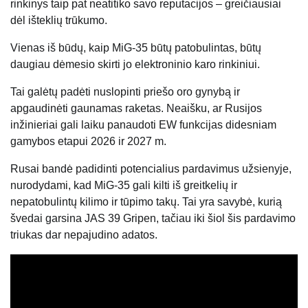
rinkinys taip pat neatitiko savo reputacijos – greičiausiai
dėl išteklių trūkumo.
Vienas iš būdų, kaip MiG-35 būtų patobulintas, būtų
daugiau dėmesio skirti jo elektroninio karo rinkiniui.
Tai galėtų padėti nuslopinti priešo oro gynybą ir
apgaudinėti gaunamas raketas. Neaišku, ar Rusijos
inžinieriai gali laiku panaudoti EW funkcijas didesniam
gamybos etapui 2026 ir 2027 m.
Rusai bandė padidinti potencialius pardavimus užsienyje,
nurodydami, kad MiG-35 gali kilti iš greitkelių ir
nepatobulintų kilimo ir tūpimo takų. Tai yra savybė, kurią
švedai garsina JAS 39 Gripen, tačiau iki šiol šis pardavimo
triukas dar nepajudino adatos.