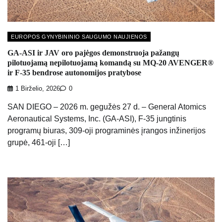
EUROPOS GYNYBININIO SAUGUMO NAUJIENOS
GA-ASI ir JAV oro pajėgos demonstruoja pažangų
pilotuojamą nepilotuojamą komandą su MQ-20 AVENGER®
ir F-35 bendrose autonomijos pratybose
1 Birželio, 2026
0
SAN DIEGO – 2026 m. gegužės 27 d. – General Atomics
Aeronautical Systems, Inc. (GA-ASI), F-35 jungtinis
programų biuras, 309-oji programinės įrangos inžinerijos
grupė, 461-oji […]