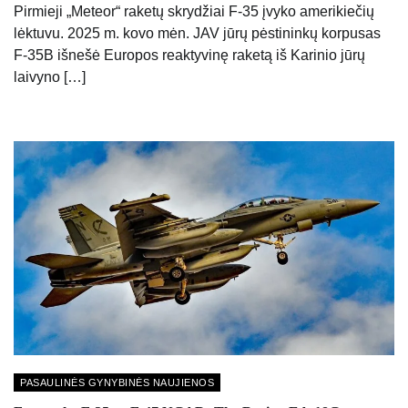
Pirmieji „Meteor“ raketų skrydžiai F-35 įvyko amerikiečių
lėktuvu. 2025 m. kovo mėn. JAV jūrų pėstininkų korpusas
F-35B išnešė Europos reaktyvinę raketą iš Karinio jūrų
laivyno […]
PASAULINĖS GYNYBINĖS NAUJIENOS