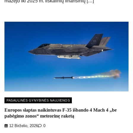
mažėjo iki 2025 m. fiskalinių finansinių […]
PASAULINĖS GYNYBINĖS NAUJIENOS
Europos slaptas naikintuvas F-35 išbando 4 Mach 4 „be
pabėgimo zonos“ meteorinę raketą
12 Birželio, 2026
0