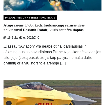
PASAULINĖS GYNYBINĖS NAUJIENOS
Atsiprašome, F-35: kodėl laukiančiųjų sąrašas ilgas
naikintuvui Dassault Rafale, kuris net nėra slaptas
18 Balandžio, 2026
0
„Dassault Aviation“ yra neabejotinai garsiausias ir
sėkmingiausias pavadinimas Prancūzijos karinės aviacijos
istorijoje (tiesą pasakius, jis taip pat yra nemaža dalis
civilinių orlaivių, nors toje arenoje […]