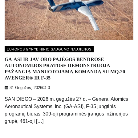
EUROPOS GYNYBININIO SAUGUMO NAUJIENOS
GA-ASI IR JAV ORO PAJĖGOS BENDROSE
AUTONOMIJOS PRATOSE DEMONSTRUOJA
PAŽANGIĄ MANUOTOJAMĄ KOMANDĄ SU MQ-20
AVENGER® IR F-35
31 Gegužės, 2026
0
SAN DIEGO – 2026 m. gegužės 27 d. – General Atomics
Aeronautical Systems, Inc. (GA-ASI), F-35 jungtinis
programų biuras, 309-oji programinės įrangos inžinerijos
grupė, 461-oji […]