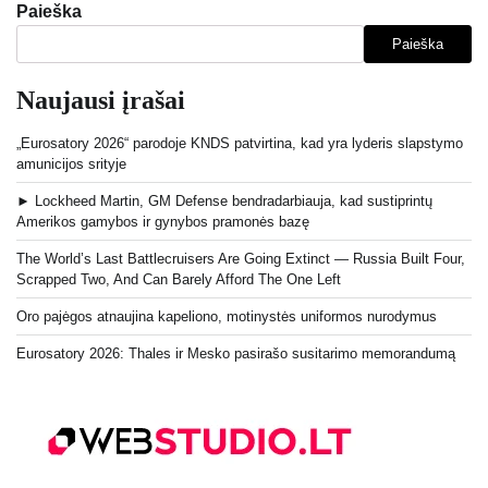
puslapiavimas
Paieška
Paieška
Naujausi įrašai
„Eurosatory 2026“ parodoje KNDS patvirtina, kad yra lyderis slapstymo
amunicijos srityje
► Lockheed Martin, GM Defense bendradarbiauja, kad sustiprintų
Amerikos gamybos ir gynybos pramonės bazę
The World’s Last Battlecruisers Are Going Extinct — Russia Built Four,
Scrapped Two, And Can Barely Afford The One Left
Oro pajėgos atnaujina kapeliono, motinystės uniformos nurodymus
Eurosatory 2026: Thales ir Mesko pasirašo susitarimo memorandumą