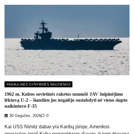
PASAULINĖS GYNYBINĖS NAUJIENOS
1962 m. Kubos sovietinės raketos numušė JAV šnipinėjimo
lėktuvą U-2 – šiandien jos negalėjo sustabdyti nė vieno slapto
naikintuvo F-35
30 Gegužės, 2026
0
Kai USS Nimitz dabar yra Karibų jūroje, Amerikos
operacijos prieš Kubą perspektyvos išaugo. Ir nors Havana