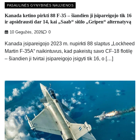
PASAULINĖS GYNYBINĖS NAUJIENOS
Kanada ketino pirkti 88 F-35 – šiandien ji įsipareigojo tik 16
ir apsidrausti dar 14, kai „Saab“ siūlo „Gripen“ alternatyvą
10 Gegužės, 2026
0
Kanada įsipareigojo 2023 m. nupirkti 88 slaptus „Lockheed
Martin F-35A“ naikintuvus, kad pakeistų savo CF-18 flotilę
– šiandien ji tvirtai įsipareigojo įsigyti tik 16, o […]