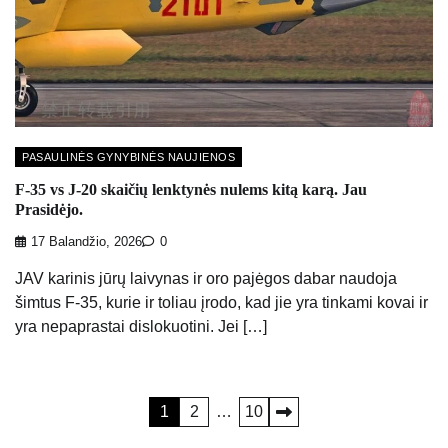
PASAULINĖS GYNYBINĖS NAUJIENOS
F-35 vs J-20 skaičių lenktynės nulems kitą karą. Jau
Prasidėjo.
17 Balandžio, 2026
0
JAV karinis jūrų laivynas ir oro pajėgos dabar naudoja
šimtus F-35, kurie ir toliau įrodo, kad jie yra tinkami kovai ir
yra nepaprastai dislokuotini. Jei […]
Įrašų
1
2
…
10