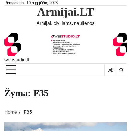
Skip
Pirmadienis, 10 rugpjūčio, 2026
Armijai.LT
to
content
Armijai, civiliams, naujienos
webstudio.lt
Žyma:
F35
Home
F35