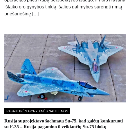
išlaiko oro gynybos tinklą, šalies galimybes surengti rimtą
priešpriešinę […]
PASAULINĖS GYNYBINĖS NAUJIENOS
Rusija suprojektavo šachmatą Su-75, kad galėtų konkuruoti
su F-35 – Rusija pagamino 0 veikiančių Su-75 blokų