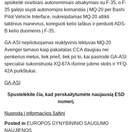
apsikeitė svarbiais autonominiais atsakymais su F-35, o F-
35 galėjo siųsti autonomijos komandas į MQ-20 per Bashi
Pilot Vehicle Interface, nukreipdamas MQ-20 atlikti
taktinius manevrus, koreguoti kelio taškus ir perduoti ADS-
B kelio duomenis į F-35.
GA-ASI nepilotuojamas reaktyvinis lėktuvas MQ-20
Avenger tarnavo kaip pakaitalas CCA daugiau nei
penkerius metus, tiek prieš, tiek po to, kai pasirodė GA-ASI
specialiai sukonstruota XQ-67A išorinė jutimo stotis ir YFQ-
42A purkštukai.
GA-ASI
Spustelėkite čia, kad perskaitytumėte naujausią ESD
numerį.
Nuoroda į informacijos šaltinį
Posted in
EUROPOS GYNYBININIO SAUGUMO
NAUJIENOS