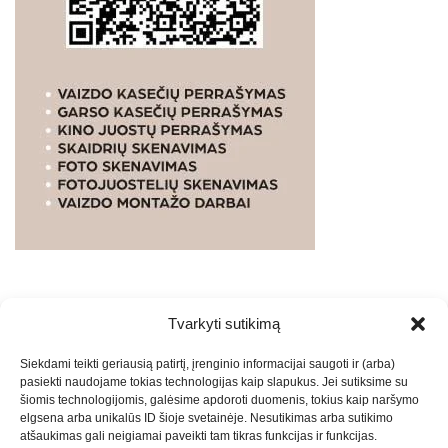
Tvarkyti sutikimą
WEBSTUDIO.LT
© SKAITMENINIO MARKETINGO
Siekdami teikti geriausią patirtį, įrenginio informacijai saugoti ir (arba)
PASLAUGOS. SEO tekstų rašymas, turinio kūrimas,
pasiekti naudojame tokias technologijas kaip slapukus. Jei sutiksime su
straipsnių rašymas ir talpinimas į mūsų valdomas
šiomis technologijomis, galėsime apdoroti duomenis, tokius kaip naršymo
svetaines.2026
Armijai.LT
Theme: Express News By
Adore
elgsena arba unikalūs ID šioje svetainėje. Nesutikimas arba sutikimo
atšaukimas gali neigiamai paveikti tam tikras funkcijas ir funkcijas.
Themes
.