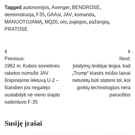
Tagged
autonomijos
,
Avenger
,
BENDROSE
,
demonstruoja
,
F35
,
GAAsi
,
JAV
,
komanda
,
MANUOTOJAMĄ
,
MQ20
,
oro
,
pajėgos
,
pažangią
,
PRATOSE
Navigacija
Previous:
Next:
tarp
1962 m. Kubos sovietinės
Įstatymų leidėjai teigia, kad
raketos numušė JAV
„Trump“ klasės mūšio laivai
įrašų
šnipinėjimo lėktuvą U-2 –
neturėtų būti statomi tol, kol
šiandien jos negalėjo
ginklų technologijos nėra
sustabdyti nė vieno slapto
paruoštos
naikintuvo F-35
Susiję įrašai