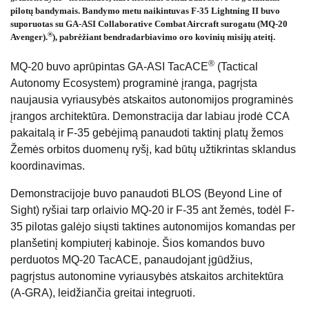
pilotų bandymais. Bandymo metu naikintuvas F-35 Lightning II buvo
suporuotas su GA-ASI Collaborative Combat Aircraft surogatu (MQ-20
®
Avenger).
), pabrėžiant bendradarbiavimo oro kovinių misijų ateitį.
®
MQ-20 buvo aprūpintas GA-ASI TacACE
(Tactical
Autonomy Ecosystem) programinė įranga, pagrįsta
naujausia vyriausybės atskaitos autonomijos programinės
įrangos architektūra. Demonstracija dar labiau įrodė CCA
pakaitalą ir F-35 gebėjimą panaudoti taktinį platų žemos
Žemės orbitos duomenų ryšį, kad būtų užtikrintas sklandus
koordinavimas.
Demonstracijoje buvo panaudoti BLOS (Beyond Line of
Sight) ryšiai tarp orlaivio MQ-20 ir F-35 ant žemės, todėl F-
35 pilotas galėjo siųsti taktines autonomijos komandas per
planšetinį kompiuterį kabinoje. Šios komandos buvo
perduotos MQ-20 TacACE, panaudojant įgūdžius,
pagrįstus autonomine vyriausybės atskaitos architektūra
(A-GRA), leidžiančia greitai integruoti.