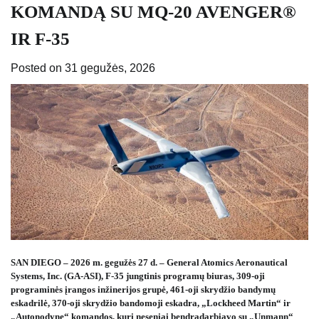
KOMANDĄ SU MQ-20 AVENGER®
IR F-35
Posted on
31 gegužės, 2026
SAN DIEGO – 2026 m. gegužės 27 d. – General Atomics Aeronautical
Systems, Inc. (GA-ASI), F-35 jungtinis programų biuras, 309-oji
programinės įrangos inžinerijos grupė, 461-oji skrydžio bandymų
eskadrilė, 370-oji skrydžio bandomoji eskadra, „Lockheed Martin“ ir
„Autonodyne“ komandos, kuri neseniai bendradarbiavo su „Unmann“