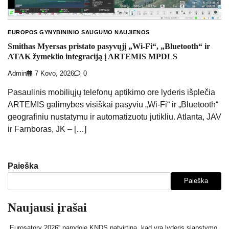
EUROPOS GYNYBININIO SAUGUMO NAUJIENOS
Smithas Myersas pristato pasyvųjį „Wi-Fi“, „Bluetooth“ ir
ATAK žymeklio integraciją į ARTEMIS MPDLS
Admin
7 Kovo, 2026
0
Pasaulinis mobiliųjų telefonų aptikimo ore lyderis išplečia
ARTEMIS galimybes visiškai pasyviu „Wi-Fi“ ir „Bluetooth“
geografiniu nustatymu ir automatizuotu jutikliu. Atlanta, JAV
ir Farnboras, JK – […]
Paieška
Paieška
Naujausi įrašai
„Eurosatory 2026“ parodoje KNDS patvirtina, kad yra lyderis slapstymo