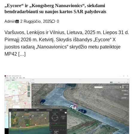
„Eycore“ ir „Kongsberg Nanoavionics“, siekdami
bendradarbiauti su naujos kartos SAR palydovais
Admin
2 Rugpjūčio, 2025
0
Varšuvos, Lenkijos ir Vilnius, Lietuva, 2025 m. Liepos 31 d.
Pirmąjį 2026 m. Ketvirtį. Skrydis išbandys „Eycore“ X
juostos radarą „Nanoavionics“ skrydžio metu pateiktoje
MP42 […]