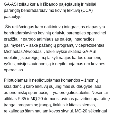
GA-ASI toliau kuria ir išbando pajėgiausią ir misijai
parengtą bendradarbiavimo kovinį lėktuvą (CCA)
pasaulyje.
„Šis reikšmingas karo naikintuvų integracijos etapas yra
bendradarbiavimo kovinių orlaivių parengties operacinei
pradžiai ir parodo artimiausias pajėgų integracijos
galimybes“, – sakė pažangių programų viceprezidentas
Michaelas Atwoodas. „Tokie įvykiai skatina GA-ASI
nuolatinį įsipareigojimą taikyti naujos kartos duomenų
ryšius, misijos autonomiją ir nepilotuojamas oro kovines
operacijas.
Pilotuojamas ir nepilotuojamas komandos – žmonių
skraidančių karo lėktuvų sujungimas su daugybe labai
autonomiškų sparnuočių – yra oro galios ateitis. Neseniai
atliktas F-35 ir MQ-20 demonstravimas patvirtino aparatinę
įrangą, programinę įrangą, tinklus ir kitas sistemas,
reikalingas šiam naujam kovos skyriui. MQ-20 sėkmingai