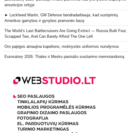
amunicijos srityje
► Lockheed Martin, GM Defense bendradarbiauja, kad sustiprintų
Amerikos gamybos ir gynybos pramonės bazę
The World’s Last Battlecruisers Are Going Extinct — Russia Built Four,
Scrapped Two, And Can Barely Afford The One Left
Oro pajėgos atnaujina kapeliono, motinystės uniformos nurodymus
Eurosatory 2026: Thales ir Mesko pasirašo susitarimo memorandumą