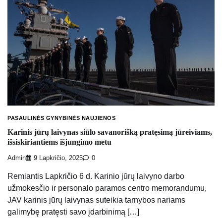
PASAULINĖS GYNYBINĖS NAUJIENOS
Karinis jūrų laivynas siūlo savanorišką pratęsimą jūreiviams,
išsiskiriantiems išjungimo metu
Admin
9 Lapkričio, 2025
0
Remiantis Lapkričio 6 d. Karinio jūrų laivyno darbo
užmokesčio ir personalo paramos centro memorandumu,
JAV karinis jūrų laivynas suteikia tarnybos nariams
galimybę pratęsti savo įdarbinimą […]