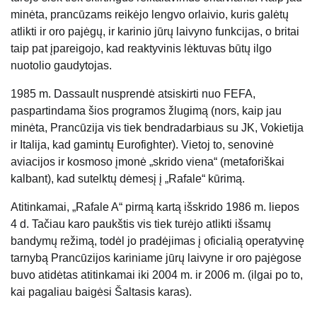
minėta, prancūzams reikėjo lengvo orlaivio, kuris galėtų
atlikti ir oro pajėgų, ir karinio jūrų laivyno funkcijas, o britai
taip pat įpareigojo, kad reaktyvinis lėktuvas būtų ilgo
nuotolio gaudytojas.
1985 m. Dassault nusprendė atsiskirti nuo FEFA,
paspartindama šios programos žlugimą (nors, kaip jau
minėta, Prancūzija vis tiek bendradarbiaus su JK, Vokietija
ir Italija, kad gamintų Eurofighter). Vietoj to, senovinė
aviacijos ir kosmoso įmonė „skrido viena“ (metaforiškai
kalbant), kad sutelktų dėmesį į „Rafale“ kūrimą.
Atitinkamai, „Rafale A“ pirmą kartą išskrido 1986 m. liepos
4 d. Tačiau karo paukštis vis tiek turėjo atlikti išsamų
bandymų režimą, todėl jo pradėjimas į oficialią operatyvinę
tarnybą Prancūzijos kariniame jūrų laivyne ir oro pajėgose
buvo atidėtas atitinkamai iki 2004 m. ir 2006 m. (ilgai po to,
kai pagaliau baigėsi Šaltasis karas).