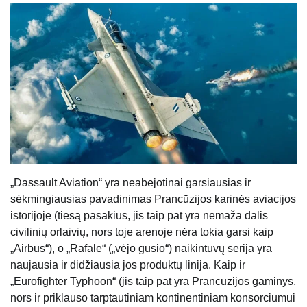
„Dassault Aviation“ yra neabejotinai garsiausias ir
sėkmingiausias pavadinimas Prancūzijos karinės aviacijos
istorijoje (tiesą pasakius, jis taip pat yra nemaža dalis
civilinių orlaivių, nors toje arenoje nėra tokia garsi kaip
„Airbus“), o „Rafale“ („vėjo gūsio“) naikintuvų serija yra
naujausia ir didžiausia jos produktų linija. Kaip ir
„Eurofighter Typhoon“ (jis taip pat yra Prancūzijos gaminys,
nors ir priklauso tarptautiniam kontinentiniam konsorciumui