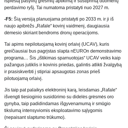
išplėstą pasyvių grėsmių aptikimą ir sustiprintą duomenų
perdavimo ryšį. Tai numatoma pristatyti nuo 2027 m.
-F5:
Šią versiją planuojama pristatyti po 2033 m. ir ji iš
naujo apibrėžs „Rafale“ kovinį vaidmenį, daugiausia
dėmesio skiriant bendroms dronų operacijoms.
Tai apims nepilotuojamą kovinį orlaivį (UCAV), kuris
greičiausiai bus pagrįstas slapta nEUROn demonstravimo
programa… Šis „ištikimas sparnuotojas“ UCAV veiks kaip
pažangus jutiklis ir kovinis priedas, galintis atlikti žvalgybą
ir prasiskverbti į stipriai apsaugotas zonas prieš
pilotuojamą orlaivį.
Jis taip pat palaikys elektroninį karą, leisdamas „Rafale“
išvengti tiesioginio susidūrimo su didelės grėsmės oro
gynyba, taip padidindamas išgyvenamumą ir smūgio
tikslumą intensyviomis eksploatavimo sąlygomis
(nepaisant slaptumo trūkumo).