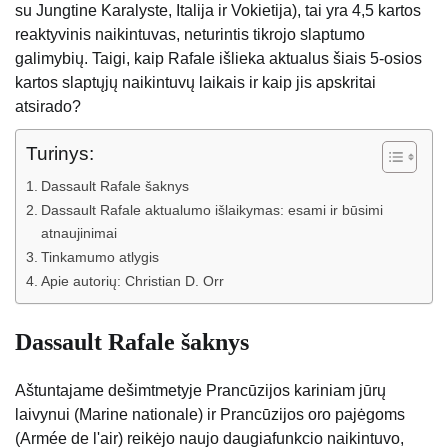
su Jungtine Karalyste, Italija ir Vokietija), tai yra 4,5 kartos
reaktyvinis naikintuvas, neturintis tikrojo slaptumo
galimybių. Taigi, kaip Rafale išlieka aktualus šiais 5-osios
kartos slaptųjų naikintuvų laikais ir kaip jis apskritai
atsirado?
Turinys:
Dassault Rafale šaknys
Dassault Rafale aktualumo išlaikymas: esami ir būsimi
atnaujinimai
Tinkamumo atlygis
Apie autorių: Christian D. Orr
Dassault Rafale šaknys
Aštuntajame dešimtmetyje Prancūzijos kariniam jūrų
laivynui (Marine nationale) ir Prancūzijos oro pajėgoms
(Armée de l'air) reikėjo naujo daugiafunkcio naikintuvo,