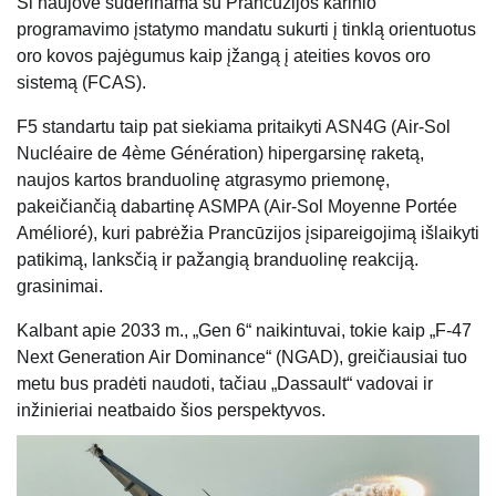
Ši naujovė suderinama su Prancūzijos karinio
programavimo įstatymo mandatu sukurti į tinklą orientuotus
oro kovos pajėgumus kaip įžangą į ateities kovos oro
sistemą (FCAS).
F5 standartu taip pat siekiama pritaikyti ASN4G (Air-Sol
Nucléaire de 4ème Génération) hipergarsinę raketą,
naujos kartos branduolinę atgrasymo priemonę,
pakeičiančią dabartinę ASMPA (Air-Sol Moyenne Portée
Amélioré), kuri pabrėžia Prancūzijos įsipareigojimą išlaikyti
patikimą, lanksčią ir pažangią branduolinę reakciją.
grasinimai.
Kalbant apie 2033 m., „Gen 6“ naikintuvai, tokie kaip „F-47
Next Generation Air Dominance“ (NGAD), greičiausiai tuo
metu bus pradėti naudoti, tačiau „Dassault“ vadovai ir
inžinieriai neatbaido šios perspektyvos.