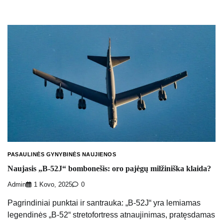
PASAULINĖS GYNYBINĖS NAUJIENOS
Naujasis „B-52J“ bombonešis: oro pajėgų milžiniška klaida?
Admin
1 Kovo, 2025
0
Pagrindiniai punktai ir santrauka: „B-52J“ yra lemiamas
legendinės „B-52“ stretofortress atnaujinimas, pratęsdamas