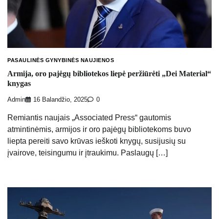
PASAULINĖS GYNYBINĖS NAUJIENOS
Armija, oro pajėgų bibliotekos liepė peržiūrėti „Dei Material“
knygas
Admin
16 Balandžio, 2025
0
Remiantis naujais „Associated Press“ gautomis
atmintinėmis, armijos ir oro pajėgų bibliotekoms buvo
liepta pereiti savo krūvas ieškoti knygų, susijusių su
įvairove, teisingumu ir įtraukimu. Paslaugų […]