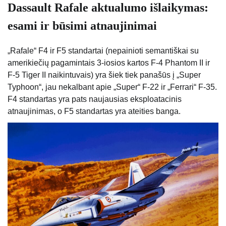
Dassault Rafale aktualumo išlaikymas:
esami ir būsimi atnaujinimai
„Rafale“ F4 ir F5 standartai (nepainioti semantiškai su
amerikiečių pagamintais 3-iosios kartos F-4 Phantom II ir
F-5 Tiger II naikintuvais) yra šiek tiek panašūs į „Super
Typhoon“, jau nekalbant apie „Super“ F-22 ir „Ferrari“ F-35.
F4 standartas yra pats naujausias eksploatacinis
atnaujinimas, o F5 standartas yra ateities banga.