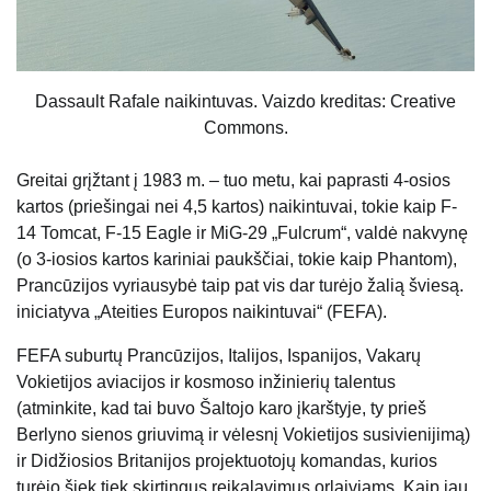
Dassault Rafale naikintuvas. Vaizdo kreditas: Creative
Commons.
Greitai grįžtant į 1983 m. – tuo metu, kai paprasti 4-osios
kartos (priešingai nei 4,5 kartos) naikintuvai, tokie kaip F-
14 Tomcat, F-15 Eagle ir MiG-29 „Fulcrum“, valdė nakvynę
(o 3-iosios kartos kariniai paukščiai, tokie kaip Phantom),
Prancūzijos vyriausybė taip pat vis dar turėjo žalią šviesą.
iniciatyva „Ateities Europos naikintuvai“ (FEFA).
FEFA suburtų Prancūzijos, Italijos, Ispanijos, Vakarų
Vokietijos aviacijos ir kosmoso inžinierių talentus
(atminkite, kad tai buvo Šaltojo karo įkarštyje, ty prieš
Berlyno sienos griuvimą ir vėlesnį Vokietijos susivienijimą)
ir Didžiosios Britanijos projektuotojų komandas, kurios
turėjo šiek tiek skirtingus reikalavimus orlaiviams. Kaip jau