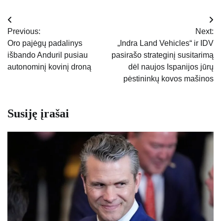
Navigacija
Previous:
Next:
tarp
Oro pajėgų padalinys
„Indra Land Vehicles“ ir IDV
išbando Anduril pusiau
pasirašo strateginį susitarimą
įrašų
autonominį kovinį droną
dėl naujos Ispanijos jūrų
pėstininkų kovos mašinos
Susiję įrašai