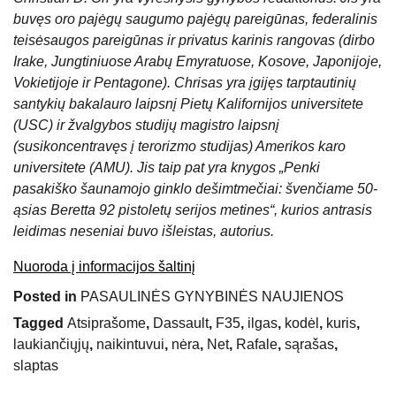
buvęs oro pajėgų saugumo pajėgų pareigūnas, federalinis
teisėsaugos pareigūnas ir privatus karinis rangovas (dirbo
Irake, Jungtiniuose Arabų Emyratuose, Kosove, Japonijoje,
Vokietijoje ir Pentagone). Chrisas yra įgijęs tarptautinių
santykių bakalauro laipsnį Pietų Kalifornijos universitete
(USC) ir žvalgybos studijų magistro laipsnį
(susikoncentravęs į terorizmo studijas) Amerikos karo
universitete (AMU). Jis taip pat yra knygos „Penki
pasakiško šaunamojo ginklo dešimtmečiai: švenčiame 50-
ąsias Beretta 92 pistoletų serijos metines“, kurios antrasis
leidimas neseniai buvo išleistas, autorius.
Nuoroda į informacijos šaltinį
Posted in
PASAULINĖS GYNYBINĖS NAUJIENOS
Tagged
Atsiprašome
,
Dassault
,
F35
,
ilgas
,
kodėl
,
kuris
,
laukiančiųjų
,
naikintuvui
,
nėra
,
Net
,
Rafale
,
sąrašas
,
slaptas