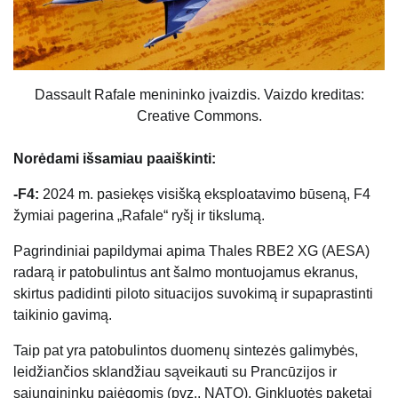
Dassault Rafale menininko įvaizdis. Vaizdo kreditas:
Creative Commons.
Norėdami išsamiau paaiškinti:
-F4:
2024 m. pasiekęs visišką eksploatavimo būseną, F4
žymiai pagerina „Rafale“ ryšį ir tikslumą.
Pagrindiniai papildymai apima Thales RBE2 XG (AESA)
radarą ir patobulintus ant šalmo montuojamus ekranus,
skirtus padidinti piloto situacijos suvokimą ir supaprastinti
taikinio gavimą.
Taip pat yra patobulintos duomenų sintezės galimybės,
leidžiančios sklandžiau sąveikauti su Prancūzijos ir
sąjungininkų pajėgomis (pvz., NATO). Ginkluotės paketai