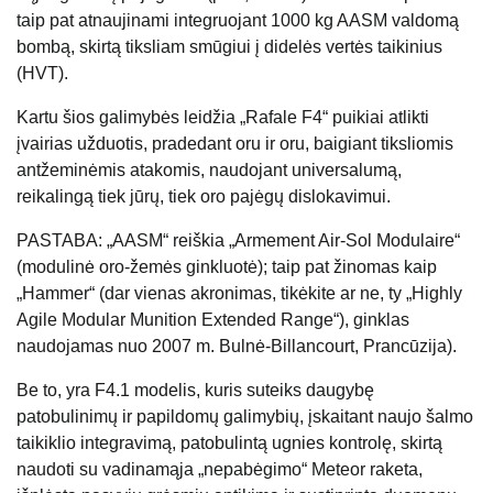
taip pat atnaujinami integruojant 1000 kg AASM valdomą
bombą, skirtą tiksliam smūgiui į didelės vertės taikinius
(HVT).
Kartu šios galimybės leidžia „Rafale F4“ puikiai atlikti
įvairias užduotis, pradedant oru ir oru, baigiant tiksliomis
antžeminėmis atakomis, naudojant universalumą,
reikalingą tiek jūrų, tiek oro pajėgų dislokavimui.
PASTABA: „AASM“ reiškia „Armement Air-Sol Modulaire“
(modulinė oro-žemės ginkluotė); taip pat žinomas kaip
„Hammer“ (dar vienas akronimas, tikėkite ar ne, ty „Highly
Agile Modular Munition Extended Range“), ginklas
naudojamas nuo 2007 m. Bulnė-Billancourt, Prancūzija).
Be to, yra F4.1 modelis, kuris suteiks daugybę
patobulinimų ir papildomų galimybių, įskaitant naujo šalmo
taikiklio integravimą, patobulintą ugnies kontrolę, skirtą
naudoti su vadinamąja „nepabėgimo“ Meteor raketa,