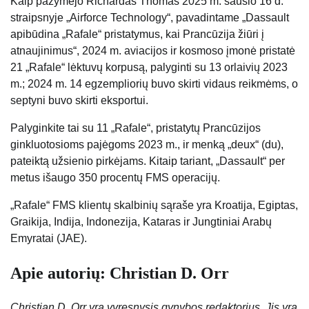
Kaip pažymėjo Richardas Thomas 2025 m. sausio 16 d.
straipsnyje „Airforce Technology“, pavadintame „Dassault
apibūdina „Rafale“ pristatymus, kai Prancūzija žiūri į
atnaujinimus“, 2024 m. aviacijos ir kosmoso įmonė pristatė
21 „Rafale“ lėktuvų korpusą, palyginti su 13 orlaivių 2023
m.; 2024 m. 14 egzempliorių buvo skirti vidaus reikmėms, o
septyni buvo skirti eksportui.
Palyginkite tai su 11 „Rafale“, pristatytų Prancūzijos
ginkluotosioms pajėgoms 2023 m., ir menką „deux“ (du),
pateiktą užsienio pirkėjams. Kitaip tariant, „Dassault“ per
metus išaugo 350 procentų FMS operacijų.
„Rafale“ FMS klientų skalbinių sąraše yra Kroatija, Egiptas,
Graikija, Indija, Indonezija, Kataras ir Jungtiniai Arabų
Emyratai (JAE).
Apie autorių: Christian D. Orr
Christian D. Orr yra vyresnysis gynybos redaktorius. Jis yra