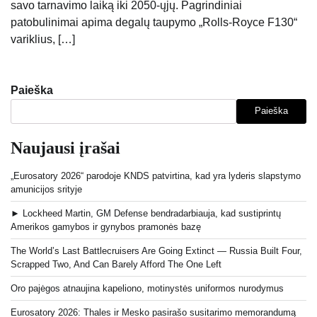
savo tarnavimo laiką iki 2050-ųjų. Pagrindiniai
patobulinimai apima degalų taupymo „Rolls-Royce F130“
variklius, […]
Paieška
Paieška
Naujausi įrašai
„Eurosatory 2026“ parodoje KNDS patvirtina, kad yra lyderis slapstymo
amunicijos srityje
► Lockheed Martin, GM Defense bendradarbiauja, kad sustiprintų
Amerikos gamybos ir gynybos pramonės bazę
The World’s Last Battlecruisers Are Going Extinct — Russia Built Four,
Scrapped Two, And Can Barely Afford The One Left
Oro pajėgos atnaujina kapeliono, motinystės uniformos nurodymus
Eurosatory 2026: Thales ir Mesko pasirašo susitarimo memorandumą