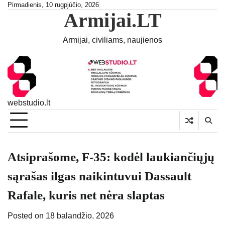
Skip
Pirmadienis, 10 rugpjūčio, 2026
Armijai.LT
to
content
Armijai, civiliams, naujienos
webstudio.lt
Atsiprašome, F-35: kodėl laukiančiųjų
sąrašas ilgas naikintuvui Dassault
Rafale, kuris net nėra slaptas
Posted on
18 balandžio, 2026