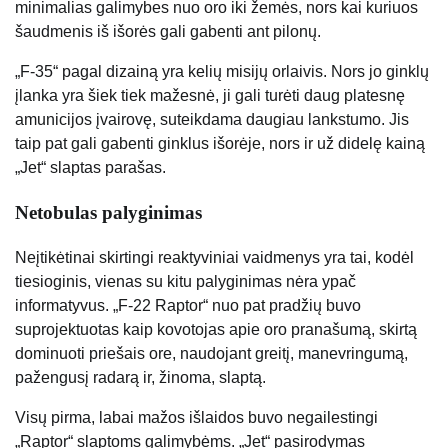
minimalias galimybes nuo oro iki žemės, nors kai kuriuos
šaudmenis iš išorės gali gabenti ant pilonų.
„F-35“ pagal dizainą yra kelių misijų orlaivis. Nors jo ginklų
įlanka yra šiek tiek mažesnė, ji gali turėti daug platesnę
amunicijos įvairovę, suteikdama daugiau lankstumo. Jis
taip pat gali gabenti ginklus išorėje, nors ir už didelę kainą
„Jet“ slaptas parašas.
Netobulas palyginimas
Neįtikėtinai skirtingi reaktyviniai vaidmenys yra tai, kodėl
tiesioginis, vienas su kitu palyginimas nėra ypač
informatyvus. „F-22 Raptor“ nuo pat pradžių buvo
suprojektuotas kaip kovotojas apie oro pranašumą, skirtą
dominuoti priešais ore, naudojant greitį, manevringumą,
pažengusį radarą ir, žinoma, slaptą.
Visų pirma, labai mažos išlaidos buvo negailestingi
„Raptor“ slaptoms galimybėms. „Jet“ pasirodymas