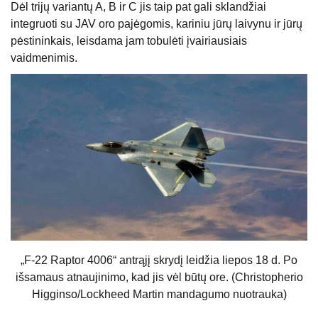
Dėl trijų variantų A, B ir C jis taip pat gali sklandžiai
integruoti su JAV oro pajėgomis, kariniu jūrų laivynu ir jūrų
pėstininkais, leisdama jam tobulėti įvairiausiais
vaidmenimis.
„F-22 Raptor 4006“ antrąjį skrydį leidžia liepos 18 d. Po
išsamaus atnaujinimo, kad jis vėl būtų ore. (Christopherio
Higginso/Lockheed Martin mandagumo nuotrauka)