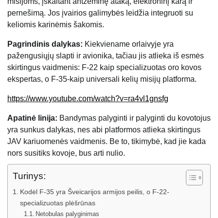
misijoms, įskaitant antžeminę ataką, elektroninį karą ir
pernešimą. Jos įvairios galimybės leidžia integruoti su
keliomis karinėmis šakomis.
Pagrindinis dalykas:
Kiekviename orlaivyje yra
pažengusiųjų slapti ir avionika, tačiau jis atlieka iš esmės
skirtingus vaidmenis: F-22 kaip specializuotas oro kovos
ekspertas, o F-35-kaip universali kelių misijų platforma.
https://www.youtube.com/watch?v=ra4vl1gnsfg
Apatinė linija:
Bandymas palyginti ir palyginti du kovotojus
yra sunkus dalykas, nes abi platformos atlieka skirtingus
JAV kariuomenės vaidmenis. Be to, tikimybė, kad jie kada
nors susitiks kovoje, bus arti nulio.
Turinys:
Kodėl F-35 yra Šveicarijos armijos peilis, o F-22-
specializuotas plėšrūnas
Netobulas palyginimas