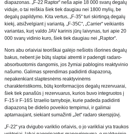
diapazonas. „F-22 Raptor“ neša apie 18 000 svarų degalų
viduje, o tai reiškia šiek tiek daugiau nei 1800 mylių, be
degalų papildymo. Kita vertus, „F-35“ turi skirtingą degalų
kiekį, atsižvelgiant į variantą. „F-35C“, „Carrier“ veikiantis
variantas, kurį valdo JAV karinis jūrų laivynas, turi apie 20
000 svarų vidinio kuro, šiek tiek daugiau nei „Raptor“.
Nors abu orlaiviai teoriškai galėjo nešiotis išorines degalų
bakus, nebent jie būtų slaptai atremti ir padengti radaro-
absorbuotomis dangomis, jos žymiai pablogins reaktyvinio
našumo. Galimas sprendimas padidinti diapazoną,
nepakenkiant slaptesnėms reaktyvinėms
charakteristikoms, būtų konformacijos degalų rezervuarai,
šiek tiek panašūs į rezervuarus, kurios buvo integruotos į
F-15 ir F-16S Izraelio tarnyboje, kurie padeda padidinti
diapazoną be didelio poveikio tempimui, ir galimai
aptarnaujant, siekiant sumažinti „Jet“ radaro skerspjūvį.
„F-22“ yra dvigubo variklio orlaivis, o jo varikliai yra traukos
vektoriai, labai pagerinantys manevringumą, o reaktyvinio