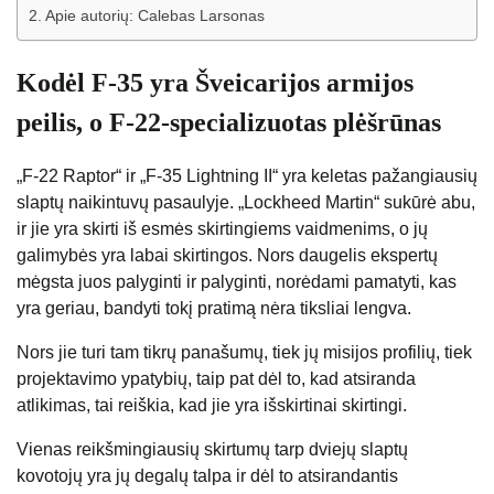
Apie autorių: Calebas Larsonas
Kodėl F-35 yra Šveicarijos armijos
peilis, o F-22-specializuotas plėšrūnas
„F-22 Raptor“ ir „F-35 Lightning II“ yra keletas pažangiausių
slaptų naikintuvų pasaulyje. „Lockheed Martin“ sukūrė abu,
ir jie yra skirti iš esmės skirtingiems vaidmenims, o jų
galimybės yra labai skirtingos. Nors daugelis ekspertų
mėgsta juos palyginti ir palyginti, norėdami pamatyti, kas
yra geriau, bandyti tokį pratimą nėra tiksliai lengva.
Nors jie turi tam tikrų panašumų, tiek jų misijos profilių, tiek
projektavimo ypatybių, taip pat dėl ​​to, kad atsiranda
atlikimas, tai reiškia, kad jie yra išskirtinai skirtingi.
Vienas reikšmingiausių skirtumų tarp dviejų slaptų
kovotojų yra jų degalų talpa ir dėl to atsirandantis