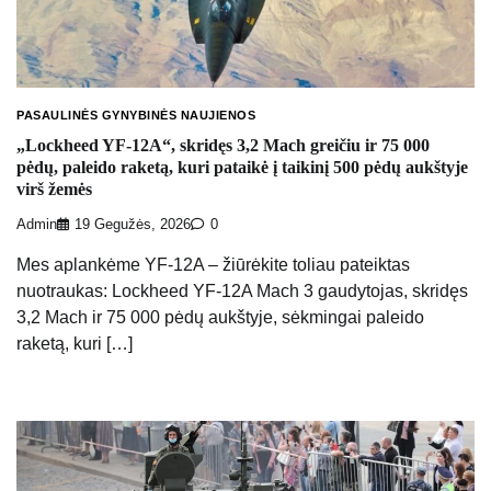
PASAULINĖS GYNYBINĖS NAUJIENOS
„Lockheed YF-12A“, skridęs 3,2 Mach greičiu ir 75 000
pėdų, paleido raketą, kuri pataikė į taikinį 500 pėdų aukštyje
virš žemės
Admin
19 Gegužės, 2026
0
Mes aplankėme YF-12A – žiūrėkite toliau pateiktas
nuotraukas: Lockheed YF-12A Mach 3 gaudytojas, skridęs
3,2 Mach ir 75 000 pėdų aukštyje, sėkmingai paleido
raketą, kuri […]