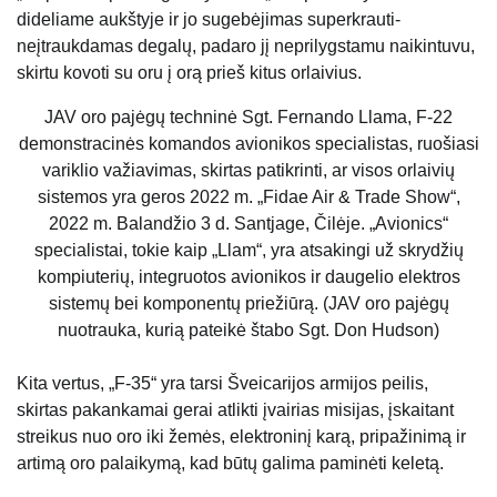
dideliame aukštyje ir jo sugebėjimas superkrauti-
neįtraukdamas degalų, padaro jį neprilygstamu naikintuvu,
skirtu kovoti su oru į orą prieš kitus orlaivius.
JAV oro pajėgų techninė Sgt. Fernando Llama, F-22
demonstracinės komandos avionikos specialistas, ruošiasi
variklio važiavimas, skirtas patikrinti, ar visos orlaivių
sistemos yra geros 2022 m. „Fidae Air & Trade Show“,
2022 m. Balandžio 3 d. Santjage, Čilėje. „Avionics“
specialistai, tokie kaip „Llam“, yra atsakingi už skrydžių
kompiuterių, integruotos avionikos ir daugelio elektros
sistemų bei komponentų priežiūrą. (JAV oro pajėgų
nuotrauka, kurią pateikė štabo Sgt. Don Hudson)
Kita vertus, „F-35“ yra tarsi Šveicarijos armijos peilis,
skirtas pakankamai gerai atlikti įvairias misijas, įskaitant
streikus nuo oro iki žemės, elektroninį karą, pripažinimą ir
artimą oro palaikymą, kad būtų galima paminėti keletą.