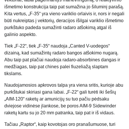
išmetimo konstrukcija taip pat sumažina jo šiluminį parašą.
Kita vertus, „F-35“ yra vieno variklio orlaivis ir, nors ir negali
būti nukreiptas į vektorių, deracijos išilgai variklio išmetimo
purkštuko padeda sumažinti radaro atšokimą atgal iš
galinio aspekto.
Tiek „F-22“, tiek „F-35“ naudoja „Canted V-uodegos“
dizainą, kad sumažintų radaro bangos atšokimo nugarą.
Abu taip pat plačiai naudoja radaro-absorbines dangas ir
medžiagas, taip pat chines palei fiuzeliažą slaptam
tikslams.
Naudojamosios apkrovos talpa yra viena sritis, kurioje abu
purkštukai skiriasi gana labai. „F-22“ gali turėti iki šešių
„AIM-120“ raketų ar amunicijų su tuo pačiu pėdsaku
dviejose vidinėse įlankose, be poros AIM-9 Sidewinder
raketų kartu su jo 20 mm patranka, taip pat ir iš vidaus.
Tačiau „Raptor“, kaip kovotojas oro pranašumuose, turi