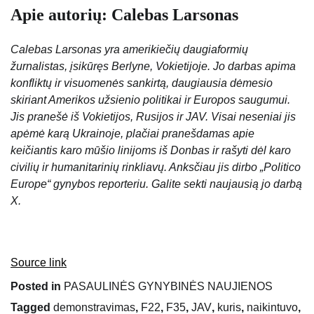
Apie autorių: Calebas Larsonas
Calebas Larsonas yra amerikiečių daugiaformių
žurnalistas, įsikūręs Berlyne, Vokietijoje. Jo darbas apima
konfliktų ir visuomenės sankirtą, daugiausia dėmesio
skiriant Amerikos užsienio politikai ir Europos saugumui.
Jis pranešė iš Vokietijos, Rusijos ir JAV. Visai neseniai jis
apėmė karą Ukrainoje, plačiai pranešdamas apie
keičiantis karo mūšio linijoms iš Donbas ir rašyti dėl karo
civilių ir humanitarinių rinkliavų. Anksčiau jis dirbo „Politico
Europe“ gynybos reporteriu. Galite sekti naujausią jo darbą
X.
Source link
Posted in
PASAULINĖS GYNYBINĖS NAUJIENOS
Tagged
demonstravimas
,
F22
,
F35
,
JAV
,
kuris
,
naikintuvo
,