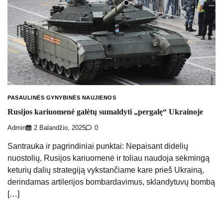
PASAULINĖS GYNYBINĖS NAUJIENOS
Rusijos kariuomenė galėtų sumaldyti „pergalę“ Ukrainoje
Admin
2 Balandžio, 2025
0
Santrauka ir pagrindiniai punktai: Nepaisant didelių
nuostolių, Rusijos kariuomenė ir toliau naudoja sėkmingą
keturių dalių strategiją vykstančiame kare prieš Ukrainą,
derindamas artilerijos bombardavimus, sklandytuvų bombą
[…]