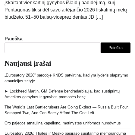
įskaitant vienkartinį gynybos išlaidų padidėjimą, kurį
Pentagonas tikisi dėl savo artėjančio 2026 fiskalinių metų
biudžeto. 51–50 balsų-viceprezidentas JD […]
Paieška
Paieška
Naujausi įrašai
„Eurosatory 2026“ parodoje KNDS patvirtina, kad yra lyderis slapstymo
amunicijos srityje
► Lockheed Martin, GM Defense bendradarbiauja, kad sustiprintų
Amerikos gamybos ir gynybos pramonės bazę
The World’s Last Battlecruisers Are Going Extinct — Russia Built Four,
Scrapped Two, And Can Barely Afford The One Left
Oro pajėgos atnaujina kapeliono, motinystės uniformos nurodymus
Eurosatory 2026: Thales ir Mesko pasirašo susitarimo memorandumą