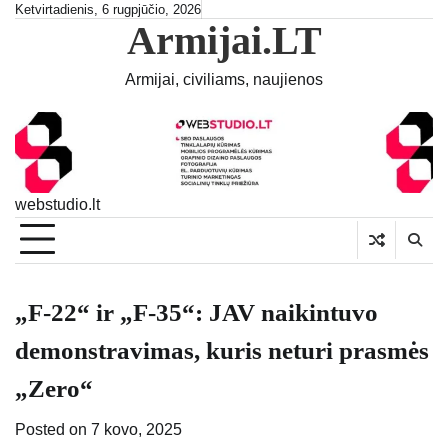
Skip
Ketvirtadienis, 6 rugpjūčio, 2026
Armijai.LT
to
content
Armijai, civiliams, naujienos
webstudio.lt
„F-22“ ir „F-35“: JAV naikintuvo
demonstravimas, kuris neturi prasmės
„Zero“
Posted on
7 kovo, 2025