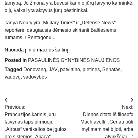
tarnybą. Jo žmona yra buvusi karinio jūrų laivyno karininkė,
o jų vaikai yra aktyvūs jūrų pėstininkai.
Tanya Noury ​​yra „Military Times“ ir „Defense News“
reporterė, daugiausia dėmesio skirianti Baltiesiems
rūmams ir Pentagonui.
Nuoroda į informacijos šaltinį
Posted in
PASAULINĖS GYNYBINĖS NAUJIENOS
Tagged
Donovaną
,
JAV
,
patvirtino
,
pietinės
,
Senatas
,
vadovų
,
vadovybės
Navigacija
Previous:
Next:
tarp
Prancūzijos karinis jūrų
Dienos citata iš filosofo
laivynas taps pirmuoju
Machiavelli: „Geriau būti
įrašų
„Airbus“ vertikalios be įgulos
mylimam nei bijoti, arba
oro sistemos „Aliaca“
atvirkščiai…“