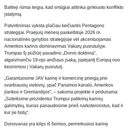
Baltieji rūmai teigia, kad smūgiai atitinka ginkluoto konflikto
įstatymą.
Patvirtinimas vyksta plačiau keičiantis Pentagono
strategijai. Praėjusį mėnesį paskelbtoje 2026 m.
nacionalinės gynybos strategijoje vėl akcentuojamas
Amerikos karinis dominavimas Vakarų pusrutulyje.
Trumpas šį požiūrį pavadino „Donro doktrina“,
atgaivinančiu 19-ojo amžiaus įsaką, įspėjantį Europą nuo
kėsinimosi į Vakarų pusrutulį.
„Garantuosime JAV karinę ir komercinę prieigą prie
svarbiausių vietovių, ypač Panamos kanalo, Amerikos
įlankos ir Grenlandijos“, – sakoma projekte ir priduriama:
„Suteiksime prezidentui Trumpui patikimų karinių
galimybių, kurias panaudosime prieš narkoteroristus, kad ir
kur jie būtų“.
Donovanas yra kilęs iš šeimos, permirkusios karinę