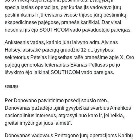
specialiąsias operacijas, per kurias jis vadovavo jūrų
pėstininkams ir jūreiviams visose trijose jūrų pėstininkų
ekspedicinėse pajėgose, pranešė kariškiai. Dar visai
neseniai jis ėjo SOUTHCOM vado pavaduotojo pareigas.
Ankstesnis vadas, karinio jūrų laivyno adm. Alvinas
Holsey, atsisakė pareigų gruodžio 12 d., gynybos
sekretorius Pete'as Hegsethas rašė pranešime apie X. Oro
pajėgų generolas leitenantas Evanas Pettusas po jo
išvykimo ėjo laikinai SOUTHCOM vado pareigas.
SUSIJĘS
Per Donovano patvirtinimo posėdį sausio mėn.,
Donovanas pažadėjo „ginti gyvybiškai svarbius Amerikos
nacionalinius interesus, atgrasyti nuo karo ir, jei reikia,
greitai ir ryžtingai juos laimėti“.
Donovanas vadovaus Pentagono jūrų operacijoms Karibų