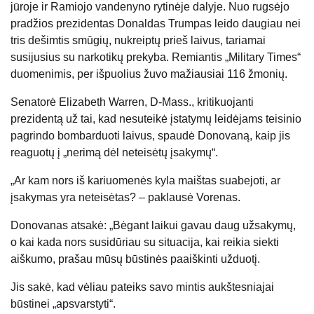
jūroje ir Ramiojo vandenyno rytinėje dalyje. Nuo rugsėjo
pradžios prezidentas Donaldas Trumpas leido daugiau nei
tris dešimtis smūgių, nukreiptų prieš laivus, tariamai
susijusius su narkotikų prekyba. Remiantis „Military Times“
duomenimis, per išpuolius žuvo mažiausiai 116 žmonių.
Senatorė Elizabeth Warren, D-Mass., kritikuojanti
prezidentą už tai, kad nesuteikė įstatymų leidėjams teisinio
pagrindo bombarduoti laivus, spaudė Donovaną, kaip jis
reaguotų į „nerimą dėl neteisėtų įsakymų“.
„Ar kam nors iš kariuomenės kyla maištas suabejoti, ar
įsakymas yra neteisėtas? – paklausė Vorenas.
Donovanas atsakė: „Bėgant laikui gavau daug užsakymų,
o kai kada nors susidūriau su situacija, kai reikia siekti
aiškumo, prašau mūsų būstinės paaiškinti užduotį.
Jis sakė, kad vėliau pateiks savo mintis aukštesniajai
būstinei „apsvarstyti“.