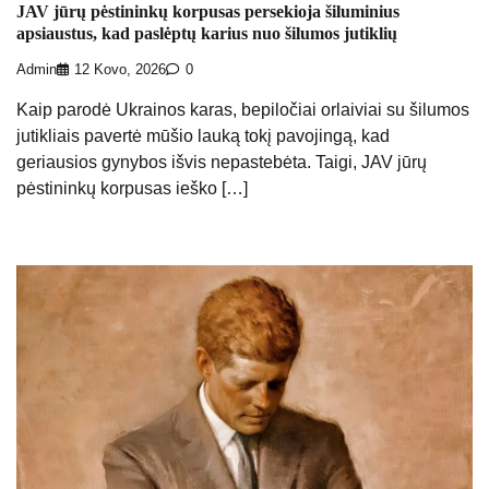
JAV jūrų pėstininkų korpusas persekioja šiluminius
apsiaustus, kad paslėptų karius nuo šilumos jutiklių
Admin
12 Kovo, 2026
0
Kaip parodė Ukrainos karas, bepiločiai orlaiviai su šilumos
jutikliais pavertė mūšio lauką tokį pavojingą, kad
geriausios gynybos išvis nepastebėta. Taigi, JAV jūrų
pėstininkų korpusas ieško […]