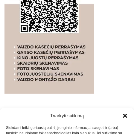
Tvarkyti sutikimą
WEBSTUDIO.LT
© SKAITMENINIO MARKETINGO
Siekdami teikti geriausią patirtį, įrenginio informacijai saugoti ir (arba)
PASLAUGOS. SEO tekstų rašymas, turinio kūrimas,
pasiekti naudojame tokias technologijas kaip slapukus. Jei sutiksime su