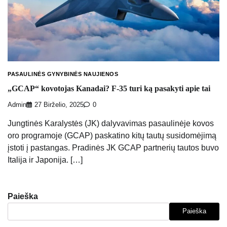
PASAULINĖS GYNYBINĖS NAUJIENOS
„GCAP“ kovotojas Kanadai? F-35 turi ką pasakyti apie tai
Admin
27 Birželio, 2025
0
Jungtinės Karalystės (JK) dalyvavimas pasaulinėje kovos
oro programoje (GCAP) paskatino kitų tautų susidomėjimą
įstoti į pastangas. Pradinės JK GCAP partnerių tautos buvo
Italija ir Japonija. […]
Paieška
Paieška