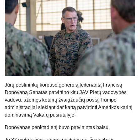
Jūrų pėstininkų korpuso generolą leitenantą Francisą
Donovaną Senatas patvirtino kitu JAV Pietų vadovybės
vadovu, užėmęs keturių žvaigždučių postą Trumpo
administracijai siekiant dar kartą patvirtinti Amerikos karinį
dominavimą Vakarų pusrutulyje.
Donovanas penktadienį buvo patvirtintas balsu.
Jo 37 metų karjera apima pėstininkus, žvalgybą ir