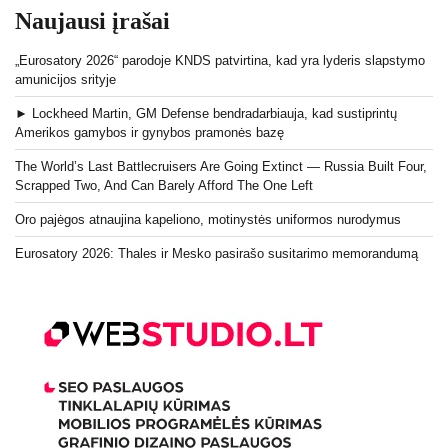
Naujausi įrašai
„Eurosatory 2026“ parodoje KNDS patvirtina, kad yra lyderis slapstymo
amunicijos srityje
► Lockheed Martin, GM Defense bendradarbiauja, kad sustiprintų
Amerikos gamybos ir gynybos pramonės bazę
The World’s Last Battlecruisers Are Going Extinct — Russia Built Four,
Scrapped Two, And Can Barely Afford The One Left
Oro pajėgos atnaujina kapeliono, motinystės uniformos nurodymus
Eurosatory 2026: Thales ir Mesko pasirašo susitarimo memorandumą