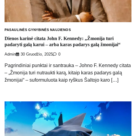
PASAULINĖS GYNYBINĖS NAUJIENOS
Dienos karinė citata John F. Kennedy: „Žmonija turi
padaryti galą karui – arba karas padarys galą žmonijai“
Admin
30 Gruodžio, 2025
0
Pagrindiniai punktai ir santrauka – Johno F. Kennedy citata
– „Žmonija turi nutraukti karą, kitaip karas padarys galą
žmonijai“ – suformuluota kaip ryškus Šaltojo karo […]