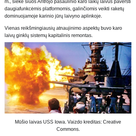
m., siekė šiuos Antrojo pasaulinio karo laikų laivus paversti
daugiafunkcėmis platformomis, galinčiomis veikti raketų
dominuojamoje karinio jūrų laivyno aplinkoje.
Vienas reikšmingiausių atnaujinimo aspektų buvo karo
laivų ginklų sistemų kapitalinis remontas.
Mūšio laivas USS Iowa. Vaizdo kreditas: Creative
Commons.