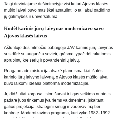
Taigi devintajame dešimtmetyje visi keturi Ajovos klasės
mūšio laivai buvo masiškai atnaujinti, o tai labai padidino
jų galimybes ir universalumą.
Kodėl karinis jūrų laivynas modernizavo savo
Ajovos klasės laivus
Aštuntojo dešimtmečio pabaigoje JAV karinis jūrų laivynas
susidūrė su augančia sovietų grėsme, ypač dėl raketomis
aprūpintų kreiserių ir povandeninių laivų.
Reagano administracija atsakė planu smarkiai išplėsti
karinio jūrų laivyno laivyną, o Ajovos klasės mūšio laivai
buvo laikomi idealia platforma modernizacijai.
Jų didžiuliai korpusai, stori šarvai ir ilgas veikimo nuotolis
padarė juos tinkamus įvairiems vaidmenims, įskaitant
galios projekciją, strateginį smūgį ir vadovavimą bei
kontrolę. Modernizavimo programa, kuri vyko 1982–1992