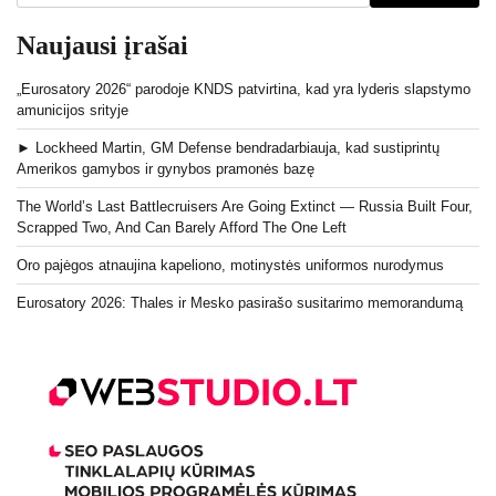
Naujausi įrašai
„Eurosatory 2026“ parodoje KNDS patvirtina, kad yra lyderis slapstymo
amunicijos srityje
► Lockheed Martin, GM Defense bendradarbiauja, kad sustiprintų
Amerikos gamybos ir gynybos pramonės bazę
The World’s Last Battlecruisers Are Going Extinct — Russia Built Four,
Scrapped Two, And Can Barely Afford The One Left
Oro pajėgos atnaujina kapeliono, motinystės uniformos nurodymus
Eurosatory 2026: Thales ir Mesko pasirašo susitarimo memorandumą