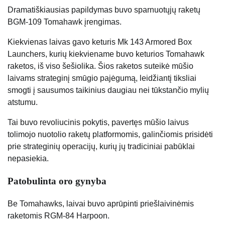
Dramatiškiausias papildymas buvo sparnuotųjų raketų
BGM-109 Tomahawk įrengimas.
Kiekvienas laivas gavo keturis Mk 143 Armored Box
Launchers, kurių kiekviename buvo keturios Tomahawk
raketos, iš viso šešiolika. Šios raketos suteikė mūšio
laivams strateginį smūgio pajėgumą, leidžiantį tiksliai
smogti į sausumos taikinius daugiau nei tūkstančio mylių
atstumu.
Tai buvo revoliucinis pokytis, pavertęs mūšio laivus
tolimojo nuotolio raketų platformomis, galinčiomis prisidėti
prie strateginių operacijų, kurių jų tradiciniai pabūklai
nepasiekia.
Patobulinta oro gynyba
Be Tomahawks, laivai buvo aprūpinti priešlaivinėmis
raketomis RGM-84 Harpoon.