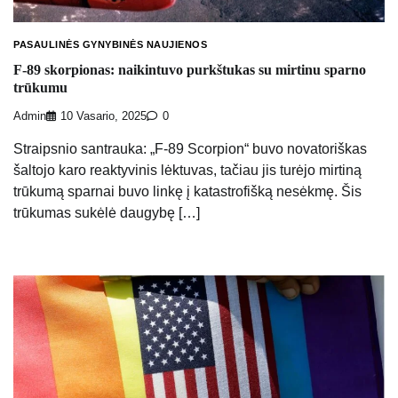
PASAULINĖS GYNYBINĖS NAUJIENOS
F-89 skorpionas: naikintuvo purkštukas su mirtinu sparno
trūkumu
Admin
10 Vasario, 2025
0
Straipsnio santrauka: „F-89 Scorpion“ buvo novatoriškas
šaltojo karo reaktyvinis lėktuvas, tačiau jis turėjo mirtiną
trūkumą sparnai buvo linkę į katastrofišką nesėkmę. Šis
trūkumas sukėlė daugybę […]