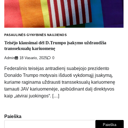
PASAULINĖS GYNYBINĖS NAUJIENOS
Teisėjo klausimai dėl D.Trumpo įsakymo uždraudžia
transseksualų kariuomenę
Admin
18 Vasario, 2025
0
Federalinis teisėjas antradienį suabejojo ​​prezidento
Donaldo Trumpo motyvais išduoti vykdomąjį įsakymą,
kuriame raginama uždrausti transseksualų kariuomenę
tarnauti JAV kariuomenėje, apibūdinant dalį direktyvos
kaip „atvirai juokingos“. […]
Paieška
Paieška