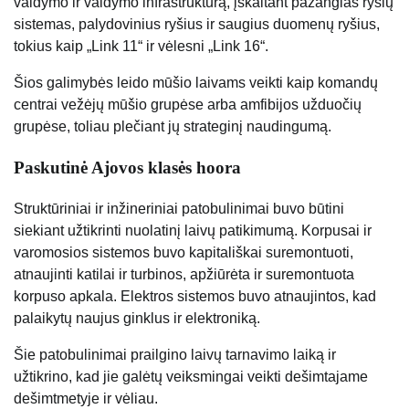
valdymo ir valdymo infrastruktūrą, įskaitant pažangias ryšių
sistemas, palydovinius ryšius ir saugius duomenų ryšius,
tokius kaip „Link 11“ ir vėlesni „Link 16“.
Šios galimybės leido mūšio laivams veikti kaip komandų
centrai vežėjų mūšio grupėse arba amfibijos užduočių
grupėse, toliau plečiant jų strateginį naudingumą.
Paskutinė Ajovos klasės hoora
Struktūriniai ir inžineriniai patobulinimai buvo būtini
siekiant užtikrinti nuolatinį laivų patikimumą. Korpusai ir
varomosios sistemos buvo kapitališkai suremontuoti,
atnaujinti katilai ir turbinos, apžiūrėta ir suremontuota
korpuso apkala. Elektros sistemos buvo atnaujintos, kad
palaikytų naujus ginklus ir elektroniką.
Šie patobulinimai prailgino laivų tarnavimo laiką ir
užtikrino, kad jie galėtų veiksmingai veikti dešimtajame
dešimtmetyje ir vėliau.