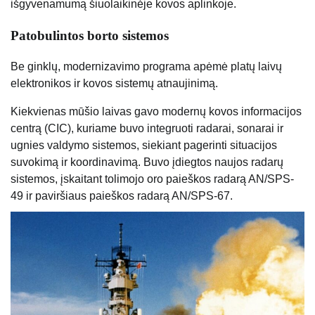
išgyvenamumą šiuolaikinėje kovos aplinkoje.
Patobulintos borto sistemos
Be ginklų, modernizavimo programa apėmė platų laivų
elektronikos ir kovos sistemų atnaujinimą.
Kiekvienas mūšio laivas gavo modernų kovos informacijos
centrą (CIC), kuriame buvo integruoti radarai, sonarai ir
ugnies valdymo sistemos, siekiant pagerinti situacijos
suvokimą ir koordinavimą. Buvo įdiegtos naujos radarų
sistemos, įskaitant tolimojo oro paieškos radarą AN/SPS-
49 ir ​​paviršiaus paieškos radarą AN/SPS-67.