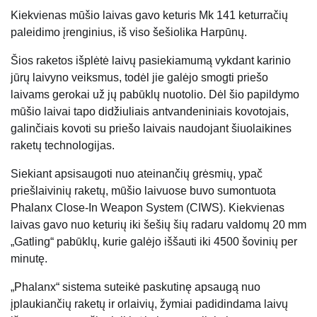
Kiekvienas mūšio laivas gavo keturis Mk 141 keturračių
paleidimo įrenginius, iš viso šešiolika Harpūnų.
Šios raketos išplėtė laivų pasiekiamumą vykdant karinio
jūrų laivyno veiksmus, todėl jie galėjo smogti priešo
laivams gerokai už jų pabūklų nuotolio. Dėl šio papildymo
mūšio laivai tapo didžiuliais antvandeniniais kovotojais,
galinčiais kovoti su priešo laivais naudojant šiuolaikines
raketų technologijas.
Siekiant apsisaugoti nuo ateinančių grėsmių, ypač
priešlaivinių raketų, mūšio laivuose buvo sumontuota
Phalanx Close-In Weapon System (CIWS). Kiekvienas
laivas gavo nuo keturių iki šešių šių radaru valdomų 20 mm
„Gatling“ pabūklų, kurie galėjo iššauti iki 4500 šovinių per
minutę.
„Phalanx“ sistema suteikė paskutinę apsaugą nuo
įplaukiančių raketų ir orlaivių, žymiai padidindama laivų