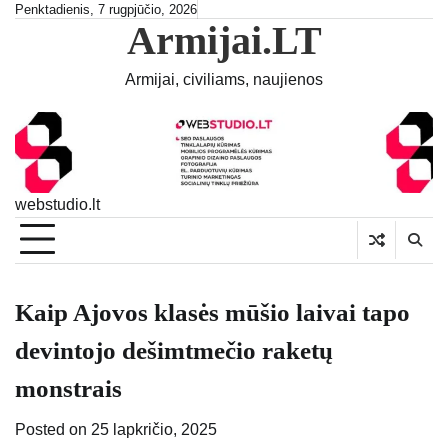
Skip
Penktadienis, 7 rugpjūčio, 2026
Armijai.LT
to
content
Armijai, civiliams, naujienos
webstudio.lt
Kaip Ajovos klasės mūšio laivai tapo
devintojo dešimtmečio raketų
monstrais
Posted on
25 lapkričio, 2025