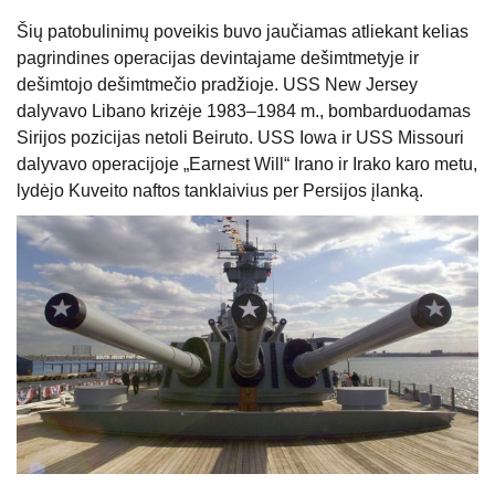
Šių patobulinimų poveikis buvo jaučiamas atliekant kelias
pagrindines operacijas devintajame dešimtmetyje ir
dešimtojo dešimtmečio pradžioje. USS New Jersey
dalyvavo Libano krizėje 1983–1984 m., bombarduodamas
Sirijos pozicijas netoli Beiruto. USS Iowa ir USS Missouri
dalyvavo operacijoje „Earnest Will“ Irano ir Irako karo metu,
lydėjo Kuveito naftos tanklaivius per Persijos įlanką.