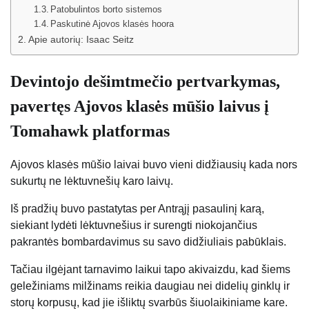
Patobulintos borto sistemos
Paskutinė Ajovos klasės hoora
Apie autorių: Isaac Seitz
Devintojo dešimtmečio pertvarkymas,
pavertęs Ajovos klasės mūšio laivus į
Tomahawk platformas
Ajovos klasės mūšio laivai buvo vieni didžiausių kada nors
sukurtų ne lėktuvnešių karo laivų.
Iš pradžių buvo pastatytas per Antrąjį pasaulinį karą,
siekiant lydėti lėktuvnešius ir surengti niokojančius
pakrantės bombardavimus su savo didžiuliais pabūklais.
Tačiau ilgėjant tarnavimo laikui tapo akivaizdu, kad šiems
geležiniams milžinams reikia daugiau nei didelių ginklų ir
storų korpusų, kad jie išliktų svarbūs šiuolaikiniame kare.