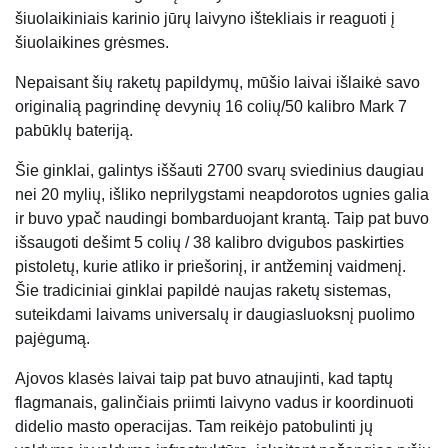
šiuolaikiniais karinio jūrų laivyno ištekliais ir reaguoti į
šiuolaikines grėsmes.
Nepaisant šių raketų papildymų, mūšio laivai išlaikė savo
originalią pagrindinę devynių 16 colių/50 kalibro Mark 7
pabūklų bateriją.
Šie ginklai, galintys iššauti 2700 svarų sviedinius daugiau
nei 20 mylių, išliko neprilygstami neapdorotos ugnies galia
ir buvo ypač naudingi bombarduojant krantą. Taip pat buvo
išsaugoti dešimt 5 colių / 38 kalibro dvigubos paskirties
pistoletų, kurie atliko ir priešorinį, ir antžeminį vaidmenį.
Šie tradiciniai ginklai papildė naujas raketų sistemas,
suteikdami laivams universalų ir daugiasluoksnį puolimo
pajėgumą.
Ajovos klasės laivai taip pat buvo atnaujinti, kad taptų
flagmanais, galinčiais priimti laivyno vadus ir koordinuoti
didelio masto operacijas. Tam reikėjo patobulinti jų