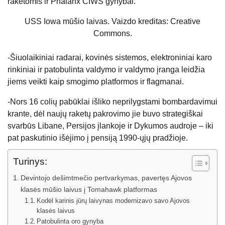
raketomis ir Phalanx CIWS gynybai.
USS Iowa mūšio laivas. Vaizdo kreditas: Creative
Commons.
-Šiuolaikiniai radarai, kovinės sistemos, elektroniniai karo
rinkiniai ir patobulinta valdymo ir valdymo įranga leidžia
jiems veikti kaip smogimo platformos ir flagmanai.
-Nors 16 colių pabūklai išliko neprilygstami bombardavimui
krante, dėl naujų raketų pakrovimo jie buvo strategiškai
svarbūs Libane, Persijos įlankoje ir Dykumos audroje – iki
pat paskutinio išėjimo į pensiją 1990-ųjų pradžioje.
Turinys:
Devintojo dešimtmečio pertvarkymas, pavertęs Ajovos
klasės mūšio laivus į Tomahawk platformas
Kodėl karinis jūrų laivynas modernizavo savo Ajovos
klasės laivus
Patobulinta oro gynyba