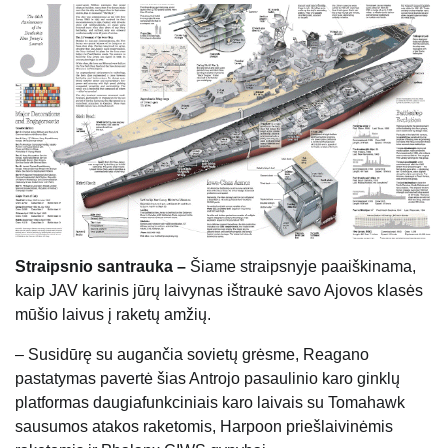
Straipsnio santrauka –
Šiame straipsnyje paaiškinama,
kaip JAV karinis jūrų laivynas ištraukė savo Ajovos klasės
mūšio laivus į raketų amžių.
– Susidūrę su augančia sovietų grėsme, Reagano
pastatymas pavertė šias Antrojo pasaulinio karo ginklų
platformas daugiafunkciniais karo laivais su Tomahawk
sausumos atakos raketomis, Harpoon priešlaivinėmis