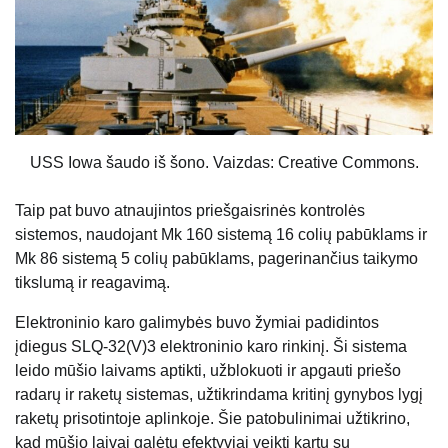
USS Iowa šaudo iš šono. Vaizdas: Creative Commons.
Taip pat buvo atnaujintos priešgaisrinės kontrolės
sistemos, naudojant Mk 160 sistemą 16 colių pabūklams ir
Mk 86 sistemą 5 colių pabūklams, pagerinančius taikymo
tikslumą ir reagavimą.
Elektroninio karo galimybės buvo žymiai padidintos
įdiegus SLQ-32(V)3 elektroninio karo rinkinį. Ši sistema
leido mūšio laivams aptikti, užblokuoti ir apgauti priešo
radarų ir raketų sistemas, užtikrindama kritinį gynybos lygį
raketų prisotintoje aplinkoje. Šie patobulinimai užtikrino,
kad mūšio laivai galėtų efektyviai veikti kartu su