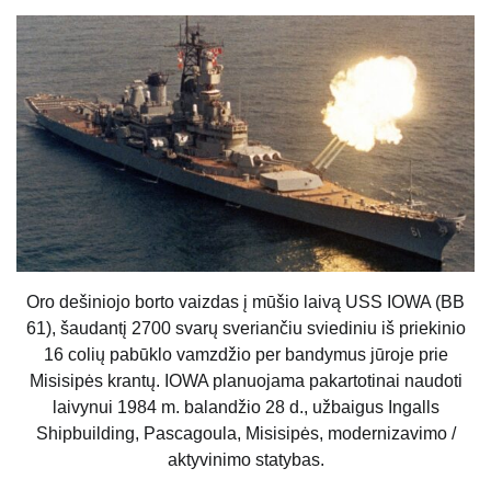
Oro dešiniojo borto vaizdas į mūšio laivą USS IOWA (BB
61), šaudantį 2700 svarų sveriančiu sviediniu iš priekinio
16 colių pabūklo vamzdžio per bandymus jūroje prie
Misisipės krantų. IOWA planuojama pakartotinai naudoti
laivynui 1984 m. balandžio 28 d., užbaigus Ingalls
Shipbuilding, Pascagoula, Misisipės, modernizavimo /
aktyvinimo statybas.