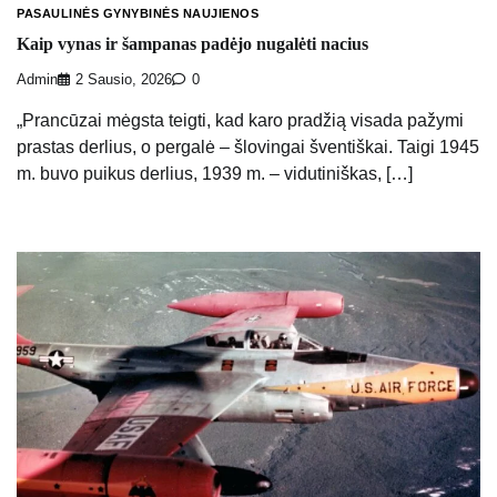
PASAULINĖS GYNYBINĖS NAUJIENOS
Kaip vynas ir šampanas padėjo nugalėti nacius
Admin
2 Sausio, 2026
0
„Prancūzai mėgsta teigti, kad karo pradžią visada pažymi
prastas derlius, o pergalė – šlovingai šventiškai. Taigi 1945
m. buvo puikus derlius, 1939 m. – vidutiniškas, […]