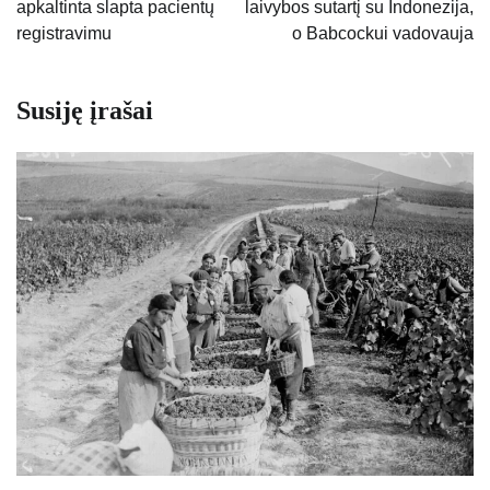
apkaltinta slapta pacientų
laivybos sutartį su Indonezija,
įrašų
registravimu
o Babcockui vadovauja
Susiję įrašai