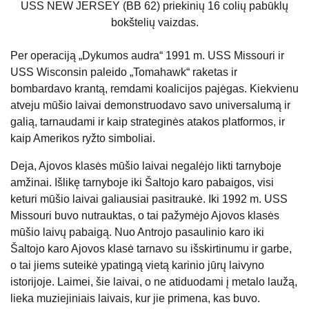
USS NEW JERSEY (BB 62) priekinių 16 colių pabūklų
bokštelių vaizdas.
Per operaciją „Dykumos audra“ 1991 m. USS Missouri ir
USS Wisconsin paleido „Tomahawk“ raketas ir
bombardavo krantą, remdami koalicijos pajėgas. Kiekvienu
atveju mūšio laivai demonstruodavo savo universalumą ir
galią, tarnaudami ir kaip strateginės atakos platformos, ir
kaip Amerikos ryžto simboliai.
Deja, Ajovos klasės mūšio laivai negalėjo likti tarnyboje
amžinai. Išlikę tarnyboje iki Šaltojo karo pabaigos, visi
keturi mūšio laivai galiausiai pasitraukė. Iki 1992 m. USS
Missouri buvo nutrauktas, o tai pažymėjo Ajovos klasės
mūšio laivų pabaigą. Nuo Antrojo pasaulinio karo iki
Šaltojo karo Ajovos klasė tarnavo su išskirtinumu ir garbe,
o tai jiems suteikė ypatingą vietą karinio jūrų laivyno
istorijoje. Laimei, šie laivai, o ne atiduodami į metalo laužą,
lieka muziejiniais laivais, kur jie primena, kas buvo.