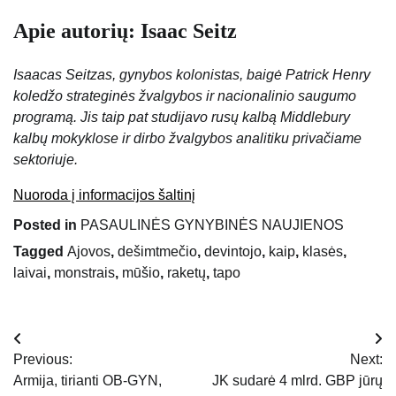
Apie autorių: Isaac Seitz
Isaacas Seitzas, gynybos kolonistas, baigė Patrick Henry
koledžo strateginės žvalgybos ir nacionalinio saugumo
programą. Jis taip pat studijavo rusų kalbą Middlebury
kalbų mokyklose ir dirbo žvalgybos analitiku privačiame
sektoriuje.
Nuoroda į informacijos šaltinį
Posted in
PASAULINĖS GYNYBINĖS NAUJIENOS
Tagged
Ajovos
,
dešimtmečio
,
devintojo
,
kaip
,
klasės
,
laivai
,
monstrais
,
mūšio
,
raketų
,
tapo
Navigacija
Previous:
Next:
tarp
Armija, tirianti OB-GYN,
JK sudarė 4 mlrd. GBP jūrų