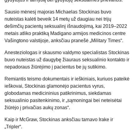
Sausio mėnesį majoras Michaelas Stockinas buvo
nuteistas kalėti beveik 14 metų už daugiau nei trijų
dešimčių pacientų seksualinį išnaudojimą, kai 2019–2022
metais atliko praktiką Madigano armijos medicinos centre
Vašingtono valstijoje, anksčiau pranešė „Military Times“.
Anesteziologas ir skausmo valdymo specialistas Stockinas
buvo nuteistas už daugybę žiauraus seksualinio kontakto ir
nepadoraus žiūrėjimo į pacientus be jų sutikimo.
Remiantis teismo dokumentais ir ieškiniais, kuriuos pateikė
ieškovai, Stockinas glamonėjo pacientus vyrus,
globodamas medicininius patikrinimus, siekdamas
seksualinio pasitenkinimo, ir „sąmoningai bei neteisėtai
žiūrėjo į privačias aukų zonas“.
Kaip ir McGraw, Stockinas anksčiau tarnavo Irake ir
„Tripler“.