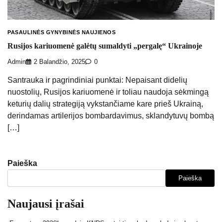
PASAULINĖS GYNYBINĖS NAUJIENOS
Rusijos kariuomenė galėtų sumaldyti „pergalę“ Ukrainoje
Admin
2 Balandžio, 2025
0
Santrauka ir pagrindiniai punktai: Nepaisant didelių
nuostolių, Rusijos kariuomenė ir toliau naudoja sėkmingą
keturių dalių strategiją vykstančiame kare prieš Ukrainą,
derindamas artilerijos bombardavimus, sklandytuvų bombą
[…]
Paieška
Paieška
Naujausi įrašai