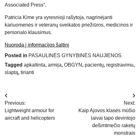
Associated Press“.
Patricia Kime yra vyresnioji rašytoja, nagrinėjanti
kariuomenės ir veteranų sveikatos priežiūros, medicinos ir
personalo klausimus.
Nuoroda į informacijos šaltinį
Posted in
PASAULINĖS GYNYBINĖS NAUJIENOS
Tagged
apkaltinta
,
armija
,
OBGYN
,
pacientų
,
registravimu
,
slaptą
,
tirianti
Navigacija
Previous:
Next:
tarp
Lightweight armour for
Kaip Ajovos klasės mūšio
aircraft and helicopters
laivai tapo devintojo
įrašų
dešimtmečio raketų
monstrais