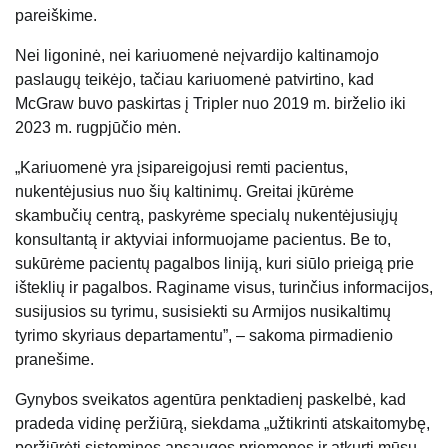
pareiškime.
Nei ligoninė, nei kariuomenė neįvardijo kaltinamojo
paslaugų teikėjo, tačiau kariuomenė patvirtino, kad
McGraw buvo paskirtas į Tripler nuo 2019 m. birželio iki
2023 m. rugpjūčio mėn.
„Kariuomenė yra įsipareigojusi remti pacientus,
nukentėjusius nuo šių kaltinimų. Greitai įkūrėme
skambučių centrą, paskyrėme specialų nukentėjusiųjų
konsultantą ir aktyviai informuojame pacientus. Be to,
sukūrėme pacientų pagalbos liniją, kuri siūlo prieigą prie
išteklių ir pagalbos. Raginame visus, turinčius informacijos,
susijusios su tyrimu, susisiekti su Armijos nusikaltimų
tyrimo skyriaus departamentu”, – sakoma pirmadienio
pranešime.
Gynybos sveikatos agentūra penktadienį paskelbė, kad
pradeda vidinę peržiūrą, siekdama „užtikrinti atskaitomybę,
peržiūrėti sistemines apsaugos priemones ir atkurti mūsų