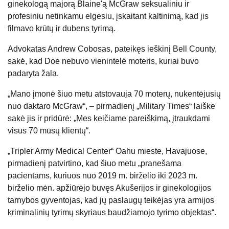
ginekologą majorą Blaine'ą McGraw seksualiniu ir
profesiniu netinkamu elgesiu, įskaitant kaltinimą, kad jis
filmavo krūtų ir dubens tyrimą.
Advokatas Andrew Cobosas, pateikęs ieškinį Bell County,
sakė, kad Doe nebuvo vienintelė moteris, kuriai buvo
padaryta žala.
„Mano įmonė šiuo metu atstovauja 70 moterų, nukentėjusių
nuo daktaro McGraw“, – pirmadienį „Military Times“ laiške
sakė jis ir pridūrė: „Mes keičiame pareiškimą, įtraukdami
visus 70 mūsų klientų“.
„Tripler Army Medical Center“ Oahu mieste, Havajuose,
pirmadienį patvirtino, kad šiuo metu „pranešama
pacientams, kuriuos nuo 2019 m. birželio iki 2023 m.
birželio mėn. apžiūrėjo buvęs Akušerijos ir ginekologijos
tarnybos gyventojas, kad jų paslaugų teikėjas yra armijos
kriminalinių tyrimų skyriaus baudžiamojo tyrimo objektas“.