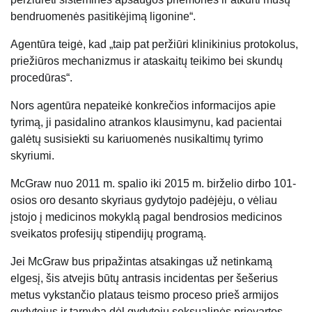
bendruomenės pasitikėjimą ligonine“.
Agentūra teigė, kad „taip pat peržiūri klinikinius protokolus,
priežiūros mechanizmus ir ataskaitų teikimo bei skundų
procedūras“.
Nors agentūra nepateikė konkrečios informacijos apie
tyrimą, ji pasidalino atrankos klausimynu, kad pacientai
galėtų susisiekti su kariuomenės nusikaltimų tyrimo
skyriumi.
McGraw nuo 2011 m. spalio iki 2015 m. birželio dirbo 101-
osios oro desanto skyriaus gydytojo padėjėju, o vėliau
įstojo į medicinos mokyklą pagal bendrosios medicinos
sveikatos profesijų stipendijų programą.
Jei McGraw bus pripažintas atsakingas už netinkamą
elgesį, šis atvejis būtų antrasis incidentas per šešerius
metus vykstančio plataus teismo proceso prieš armijos
gydytojus ir tarnybą dėl gydytojų seksualinės prievartos.