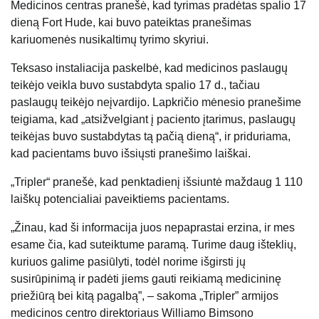
Medicinos centras pranešė, kad tyrimas pradėtas spalio 17
dieną Fort Hude, kai buvo pateiktas pranešimas
kariuomenės nusikaltimų tyrimo skyriui.
Teksaso instaliacija paskelbė, kad medicinos paslaugų
teikėjo veikla buvo sustabdyta spalio 17 d., tačiau
paslaugų teikėjo neįvardijo. Lapkričio mėnesio pranešime
teigiama, kad „atsižvelgiant į paciento įtarimus, paslaugų
teikėjas buvo sustabdytas tą pačią dieną“, ir priduriama,
kad pacientams buvo išsiųsti pranešimo laiškai.
„Tripler“ pranešė, kad penktadienį išsiuntė maždaug 1 110
laiškų potencialiai paveiktiems pacientams.
„Žinau, kad ši informacija juos nepaprastai erzina, ir mes
esame čia, kad suteiktume paramą. Turime daug išteklių,
kuriuos galime pasiūlyti, todėl norime išgirsti jų
susirūpinimą ir padėti jiems gauti reikiamą medicininę
priežiūrą bei kitą pagalbą”, – sakoma „Tripler” armijos
medicinos centro direktoriaus Williamo Bimsono