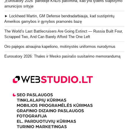
„Eurosatory 2026“ parodoje KNDS patvirtina, kad yra lyderis slapstymo
amunicijos srityje
► Lockheed Martin, GM Defense bendradarbiauja, kad sustiprintų
Amerikos gamybos ir gynybos pramonės bazę
The World’s Last Battlecruisers Are Going Extinct — Russia Built Four,
Scrapped Two, And Can Barely Afford The One Left
Oro pajėgos atnaujina kapeliono, motinystės uniformos nurodymus
Eurosatory 2026: Thales ir Mesko pasirašo susitarimo memorandumą