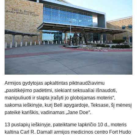
Armijos gydytojas apkaltintas piktnaudžiavimu
„pasitikėjimo padėtimi, siekiant seksualiai išnaudoti,
manipuliuoti ir slapta įrašyti jo globojamas moteris“,
sakoma ieškinyje, kurį Bell apygardoje, Teksase, šį mėnesį
pateikė kariškis, vadinamas „Jane Doe“.
13 puslapių ieškinyje, pateiktame lapkričio 10 d., moteris
kaltina Carl R. Darnall armijos medicinos centro Fort Hudo