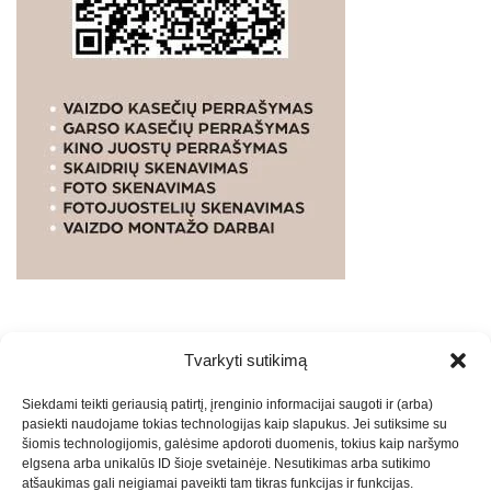
Tvarkyti sutikimą
WEBSTUDIO.LT
© SKAITMENINIO MARKETINGO
Siekdami teikti geriausią patirtį, įrenginio informacijai saugoti ir (arba)
PASLAUGOS. SEO tekstų rašymas, turinio kūrimas,
pasiekti naudojame tokias technologijas kaip slapukus. Jei sutiksime su
straipsnių rašymas ir talpinimas į mūsų valdomas
šiomis technologijomis, galėsime apdoroti duomenis, tokius kaip naršymo
svetaines.2026
Armijai.LT
Theme: Express News By
Adore
elgsena arba unikalūs ID šioje svetainėje. Nesutikimas arba sutikimo
atšaukimas gali neigiamai paveikti tam tikras funkcijas ir funkcijas.
Themes
.