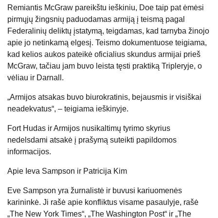
Remiantis McGraw pareikštu ieškiniu, Doe taip pat ėmėsi
pirmųjų žingsnių paduodamas armiją į teismą pagal
Federalinių deliktų įstatymą, teigdamas, kad tarnyba žinojo
apie jo netinkamą elgesį. Teismo dokumentuose teigiama,
kad kelios aukos pateikė oficialius skundus armijai prieš
McGraw, tačiau jam buvo leista tęsti praktiką Tripleryje, o
vėliau ir Darnall.
„Armijos atsakas buvo biurokratinis, bejausmis ir visiškai
neadekvatus“, – teigiama ieškinyje.
Fort Hudas ir Armijos nusikaltimų tyrimo skyrius
nedelsdami atsakė į prašymą suteikti papildomos
informacijos.
Apie
Ieva Sampson
ir
Patricija Kim
Eve Sampson yra žurnalistė ir buvusi kariuomenės
karininkė. Ji rašė apie konfliktus visame pasaulyje, rašė
„The New York Times“, „The Washington Post“ ir „The