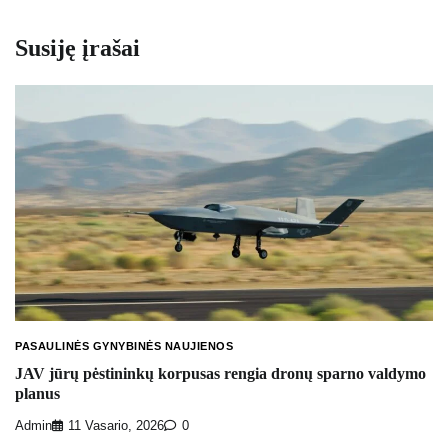
Susiję įrašai
PASAULINĖS GYNYBINĖS NAUJIENOS
JAV jūrų pėstininkų korpusas rengia dronų sparno valdymo
planus
Admin
11 Vasario, 2026
0