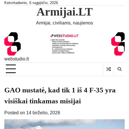
Skip
Ketvirtadienis, 6 rugpjūčio, 2026
Armijai.LT
to
content
Armijai, civiliams, naujienos
webstudio.lt
GAO nustatė, kad tik 1 iš 4 F-35 yra
visiškai tinkamas misijai
Posted on
14 birželio, 2026