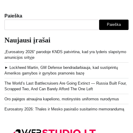
Paieška
Paieška
Naujausi įrašai
„Eurosatory 2026“ parodoje KNDS patvirtina, kad yra lyderis slapstymo
amunicijos srityje
► Lockheed Martin, GM Defense bendradarbiauja, kad sustiprintų
Amerikos gamybos ir gynybos pramonės bazę
The World’s Last Battlecruisers Are Going Extinct — Russia Built Four,
Scrapped Two, And Can Barely Afford The One Left
Oro pajėgos atnaujina kapeliono, motinystės uniformos nurodymus
Eurosatory 2026: Thales ir Mesko pasirašo susitarimo memorandumą