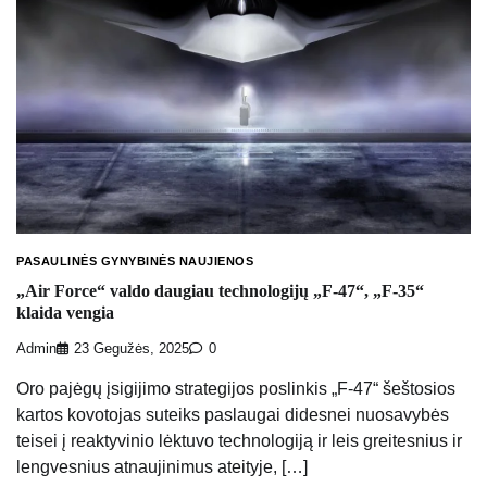
PASAULINĖS GYNYBINĖS NAUJIENOS
„Air Force“ valdo daugiau technologijų „F-47“, „F-35“
klaida vengia
Admin
23 Gegužės, 2025
0
Oro pajėgų įsigijimo strategijos poslinkis „F-47“ šeštosios
kartos kovotojas suteiks paslaugai didesnei nuosavybės
teisei į reaktyvinio lėktuvo technologiją ir leis greitesnius ir
lengvesnius atnaujinimus ateityje, […]