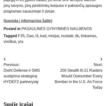
jūrų laivyno, jūrų pėstininkų korpuso ir pakrančių apsaugos
programas sausumoje ir jūroje.
Nuoroda į informacijos šaltinį
Posted in
PASAULINĖS GYNYBINĖS NAUJIENOS
Tagged
F35
,
Gao
,
iš
,
kad
,
misijai
,
nustatė
,
tik
,
tinkamas
,
visiškai
,
yra
Navigacija
Previous:
Next:
tarp
Diehl Defense ir SMS
200 Stealth B-21 Raiders
sustiprina strateginę
Would Outnumber Every
įrašų
HYDEF2 partnerystę
Bomber in the U.S. Air Force
Today
Susiję įrašai