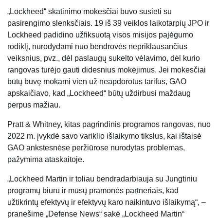
„Lockheed“ skatinimo mokesčiai buvo susieti su
pasirengimo slenksčiais. 19 iš 39 veiklos laikotarpių JPO ir
Lockheed padidino užfiksuotą visos misijos pajėgumo
rodiklį, nurodydami nuo bendrovės nepriklausančius
veiksnius, pvz., dėl paslaugų sukelto vėlavimo, dėl kurio
rangovas turėjo gauti didesnius mokėjimus. Jei mokesčiai
būtų buvę mokami vien už neapdorotus tarifus, GAO
apskaičiavo, kad „Lockheed“ būtų uždirbusi maždaug
perpus mažiau.
Pratt & Whitney, kitas pagrindinis programos rangovas, nuo
2022 m. įvykdė savo variklio išlaikymo tikslus, kai ištaisė
GAO ankstesnėse peržiūrose nurodytas problemas,
pažymima ataskaitoje.
„Lockheed Martin ir toliau bendradarbiauja su Jungtiniu
programų biuru ir mūsų pramonės partneriais, kad
užtikrintų efektyvų ir efektyvų karo naikintuvo išlaikymą“, –
pranešime „Defense News“ sakė „Lockheed Martin“