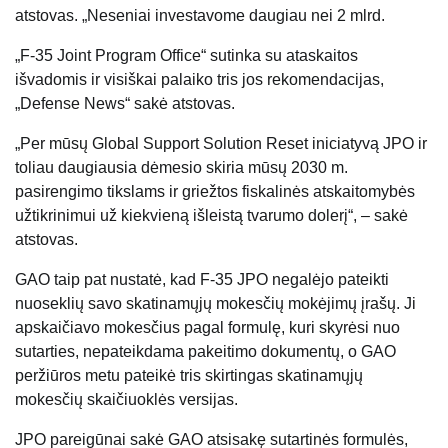
atstovas. „Neseniai investavome daugiau nei 2 mlrd.
„F-35 Joint Program Office“ sutinka su ataskaitos
išvadomis ir visiškai palaiko tris jos rekomendacijas,
„Defense News“ sakė atstovas.
„Per mūsų Global Support Solution Reset iniciatyvą JPO ir
toliau daugiausia dėmesio skiria mūsų 2030 m.
pasirengimo tikslams ir griežtos fiskalinės atskaitomybės
užtikrinimui už kiekvieną išleistą tvarumo dolerį“, – sakė
atstovas.
GAO taip pat nustatė, kad F-35 JPO negalėjo pateikti
nuoseklių savo skatinamųjų mokesčių mokėjimų įrašų. Ji
apskaičiavo mokesčius pagal formulę, kuri skyrėsi nuo
sutarties, nepateikdama pakeitimo dokumentų, o GAO
peržiūros metu pateikė tris skirtingas skatinamųjų
mokesčių skaičiuoklės versijas.
JPO pareigūnai sakė GAO atsisakę sutartinės formulės,