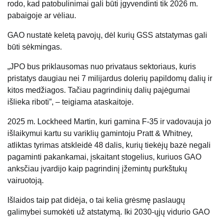
rodo, kad patobulinimai gali būti įgyvendinti tik 2026 m.
pabaigoje ar vėliau.
GAO nustatė keletą pavojų, dėl kurių GSS atstatymas gali
būti sėkmingas.
„JPO bus priklausomas nuo privataus sektoriaus, kuris
pristatys daugiau nei 7 milijardus dolerių papildomų dalių ir
kitos medžiagos. Tačiau pagrindinių dalių pajėgumai
išlieka riboti”, – teigiama ataskaitoje.
2025 m. Lockheed Martin, kuri gamina F-35 ir vadovauja jo
išlaikymui kartu su variklių gamintoju Pratt & Whitney,
atliktas tyrimas atskleidė 48 dalis, kurių tiekėjų bazė negali
pagaminti pakankamai, įskaitant stogelius, kuriuos GAO
anksčiau įvardijo kaip pagrindinį įžemintų purkštukų
vairuotoją.
Išlaidos taip pat didėja, o tai kelia grėsmę paslaugų
galimybei sumokėti už atstatymą. Iki 2030-ųjų vidurio GAO