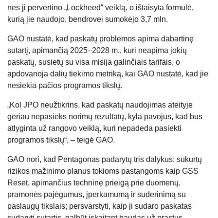
nes ji pervertino „Lockheed“ veiklą, o ištaisyta formulė,
kurią jie naudojo, bendrovei sumokėjo 3,7 mln.
GAO nustatė, kad paskatų problemos apima dabartinę
sutartį, apimančią 2025–2028 m., kuri neapima jokių
paskatų, susietų su visa misija galinčiais tarifais, o
apdovanoja dalių tiekimo metriką, kai GAO nustatė, kad jie
nesiekia pačios programos tikslų.
„Kol JPO neužtikrins, kad paskatų naudojimas ateityje
geriau nepasieks norimų rezultatų, kyla pavojus, kad bus
atlyginta už rangovo veiklą, kuri nepadeda pasiekti
programos tikslų“, – teigė GAO.
GAO nori, kad Pentagonas padarytų tris dalykus: sukurtų
rizikos mažinimo planus tokioms pastangoms kaip GSS
Reset, apimančius techninę prieigą prie duomenų,
pramonės pajėgumus, įperkamumą ir suderinimą su
paslaugų tikslais; persvarstyti, kaip ji sudaro paskatas
sudaryti sutartis, galbūt įskaitant baudas už prastus