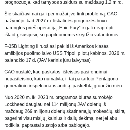
prognozuoja, kad tarnybos susidurs su maždaug 1,2 mlrd.
Šie skaičiavimai gali per mažai įvertinti problemą. GAO
pažymėjo, kad 2027 m. fiskalinės prognozės buvo
parengtos prieš operaciją „Epic Fury“ ir gali neaprėpti
išlaidų, susijusių su papildomomis skrydžio valandomis.
F-35B Lighting II ruošiasi pakilti iš Amerikos klasės
amfibijos puolimo laivo USS Tripoli pilotų kabinos, 2026 m.
balandžio 17 d. (JAV karinis jūrų laivynas)
GAO nustatė, kad paskatos, išleistos pasirengimui,
nepasiteisino, kaip numatyta, ir tai pakartojo Pentagono
generalinio inspektoriaus auditą, paskelbtą gruodžio mėn.
Nuo 2020 m. iki 2023 m. programos biuras sumokėjo
Lockheed daugiau nei 114 milijonų JAV dolerių iš
maždaug 269 milijonų dolerių skatinamųjų mokesčių, skirtų
pagerinti visų misijų įkainius ir dalių tiekimą, net jei abu
rodikliai paprastai sustojo arba pablogėjo.