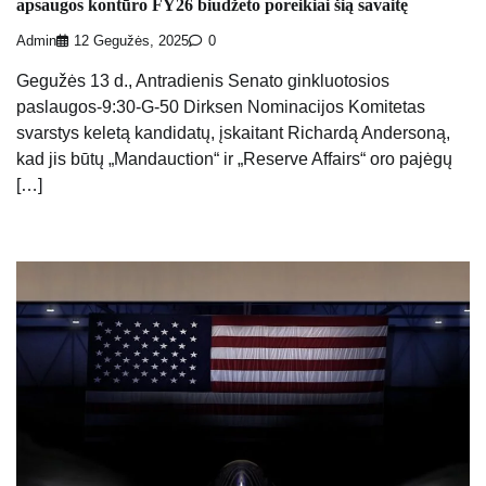
apsaugos kontūro FY26 biudžeto poreikiai šią savaitę
Admin
12 Gegužės, 2025
0
Gegužės 13 d., Antradienis Senato ginkluotosios
paslaugos-9:30-G-50 Dirksen Nominacijos Komitetas
svarstys keletą kandidatų, įskaitant Richardą Andersoną,
kad jis būtų „Mandauction“ ir „Reserve Affairs“ oro pajėgų
[…]