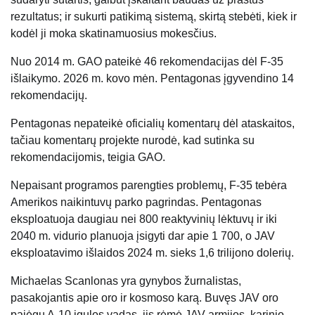
rezultatus; ir sukurti patikimą sistemą, skirtą stebėti, kiek ir
kodėl ji moka skatinamuosius mokesčius.
Nuo 2014 m. GAO pateikė 46 rekomendacijas dėl F-35
išlaikymo. 2026 m. kovo mėn. Pentagonas įgyvendino 14
rekomendacijų.
Pentagonas nepateikė oficialių komentarų dėl ataskaitos,
tačiau komentarų projekte nurodė, kad sutinka su
rekomendacijomis, teigia GAO.
Nepaisant programos parengties problemų, F-35 tebėra
Amerikos naikintuvų parko pagrindas. Pentagonas
eksploatuoja daugiau nei 800 reaktyvinių lėktuvų ir iki
2040 m. vidurio planuoja įsigyti dar apie 1 700, o JAV
eksploatavimo išlaidos 2024 m. sieks 1,6 trilijono dolerių.
Michaelas Scanlonas yra gynybos žurnalistas,
pasakojantis apie oro ir kosmoso karą. Buvęs JAV oro
pajėgų A-10 įgulos vadas, jis rėmė JAV armijos, karinio