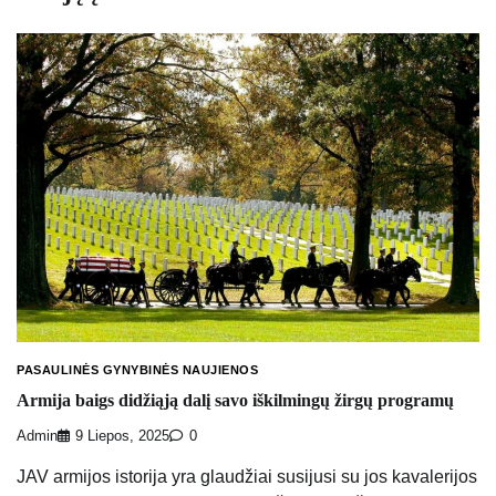
PASAULINĖS GYNYBINĖS NAUJIENOS
Armija baigs didžiąją dalį savo iškilmingų žirgų programų
Admin
9 Liepos, 2025
0
JAV armijos istorija yra glaudžiai susijusi su jos kavalerijos