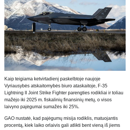
Kaip teigiama ketvirtadienį paskelbtoje naujoje
Vyriausybės atskaitomybės biuro ataskaitoje, F-35
Lightning II Joint Strike Fighter parengties rodikliai ir toliau
mažėjo iki 2025 m. fiskalinių finansinių metų, o visos
laivyno pajėgumai sumažės iki 25%.
GAO nustatė, kad pajėgumų misija rodiklis, matuojantis
procentą, kiek laiko orlaivis gali atlikti bent vieną iš jiems