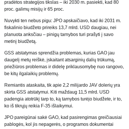
pradėtos strategijos tikslas – iki 2030 m. pasiekti, kad 80
proc. galimų misijų ir 65 proc.
Nuvykti ten nebus pigu: JPO apskaičiavo, kad iki 2031 m.
fiskalinio biudžeto prireiks 13,7 mlrd. USD daugiau, nei
planuota anksčiau – pinigų tarnybos turi prašyti į savo
metinį biudžetą.
GSS atstatymas sprendžia problemas, kurias GAO jau
daugelį metų reiškė, įskaitant atsarginių dalių trūkumą,
priežiūros problemas ir didelę priklausomybę nuo rangovo,
be kitų ilgalaikių problemų.
Remiantis ataskaita, tik apie 2,2 milijardo JAV dolerių yra
skirta GSS atstatymui. Kiti maždaug 11,5 mlrd. USD
padengia atotrūkį tarp to, ką tarnybos turėjo biudžete, ir to,
ko iš tikrųjų reikia F-35 išlaikymui.
JPO pareigūnai sakė GAO, kad pasirengimas greičiausiai
pablogės, kol jis nepagerės, o programos dokumentai