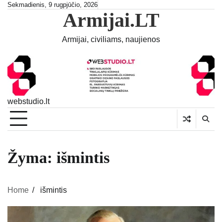
Skip
Sekmadienis, 9 rugpjūčio, 2026
Armijai.LT
to
content
Armijai, civiliams, naujienos
webstudio.lt
Žyma:
išmintis
Home
išmintis