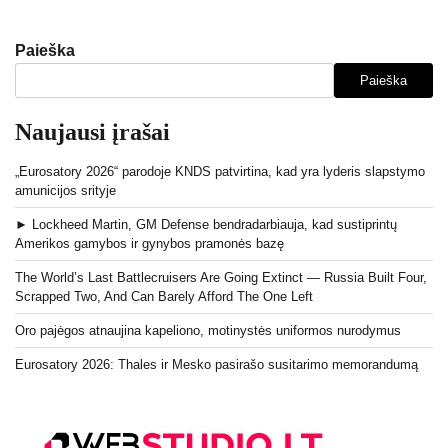
Paieška
Paieška
Naujausi įrašai
„Eurosatory 2026“ parodoje KNDS patvirtina, kad yra lyderis slapstymo
amunicijos srityje
► Lockheed Martin, GM Defense bendradarbiauja, kad sustiprintų
Amerikos gamybos ir gynybos pramonės bazę
The World’s Last Battlecruisers Are Going Extinct — Russia Built Four,
Scrapped Two, And Can Barely Afford The One Left
Oro pajėgos atnaujina kapeliono, motinystės uniformos nurodymus
Eurosatory 2026: Thales ir Mesko pasirašo susitarimo memorandumą