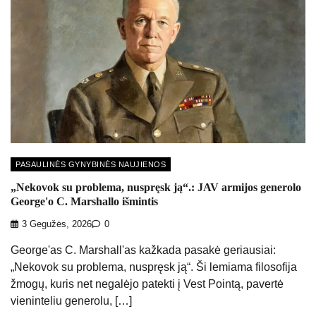
PASAULINĖS GYNYBINĖS NAUJIENOS
„Nekovok su problema, nuspręsk ją“.: JAV armijos generolo
George'o C. Marshallo išmintis
3 Gegužės, 2026
0
George'as C. Marshall'as kažkada pasakė geriausiai:
„Nekovok su problema, nuspręsk ją“. Ši lemiama filosofija
žmogų, kuris net negalėjo patekti į Vest Pointą, pavertė
vieninteliu generolu, […]