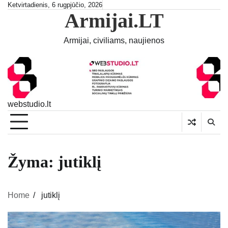
Skip
Ketvirtadienis, 6 rugpjūčio, 2026
Armijai.LT
to
content
Armijai, civiliams, naujienos
webstudio.lt
Žyma:
jutiklį
Home
jutiklį