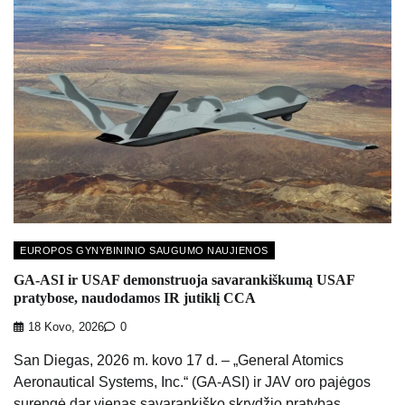
EUROPOS GYNYBININIO SAUGUMO NAUJIENOS
GA-ASI ir USAF demonstruoja savarankiškumą USAF
pratybose, naudodamos IR jutiklį CCA
18 Kovo, 2026
0
San Diegas, 2026 m. kovo 17 d. – „General Atomics
Aeronautical Systems, Inc.“ (GA-ASI) ir JAV oro pajėgos
surengė dar vienas savarankiško skrydžio pratybas,