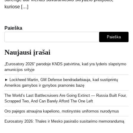
kuriose […]
Paieška
Paieška
Naujausi įrašai
„Eurosatory 2026“ parodoje KNDS patvirtina, kad yra lyderis slapstymo
amunicijos srityje
► Lockheed Martin, GM Defense bendradarbiauja, kad sustiprintų
Amerikos gamybos ir gynybos pramonės bazę
The World’s Last Battlecruisers Are Going Extinct — Russia Built Four,
Scrapped Two, And Can Barely Afford The One Left
Oro pajėgos atnaujina kapeliono, motinystės uniformos nurodymus
Eurosatory 2026: Thales ir Mesko pasirašo susitarimo memorandumą