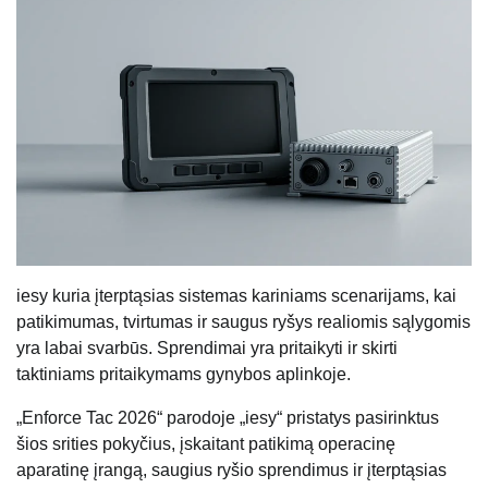
iesy kuria įterptąsias sistemas kariniams scenarijams, kai
patikimumas, tvirtumas ir saugus ryšys realiomis sąlygomis
yra labai svarbūs. Sprendimai yra pritaikyti ir skirti
taktiniams pritaikymams gynybos aplinkoje.
„Enforce Tac 2026“ parodoje „iesy“ pristatys pasirinktus
šios srities pokyčius, įskaitant patikimą operacinę
aparatinę įrangą, saugius ryšio sprendimus ir įterptąsias