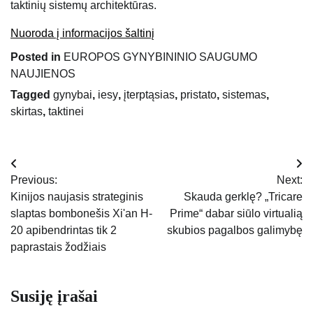
taktinių sistemų architektūras.
Nuoroda į informacijos šaltinį
Posted in
EUROPOS GYNYBININIO SAUGUMO
NAUJIENOS
Tagged
gynybai
,
iesy
,
įterptąsias
,
pristato
,
sistemas
,
skirtas
,
taktinei
Navigacija
Previous:
Next:
tarp
Kinijos naujasis strateginis
Skauda gerklę? „Tricare
slaptas bombonešis Xi'an H-
Prime“ dabar siūlo virtualią
įrašų
20 apibendrintas tik 2
skubios pagalbos galimybę
paprastais žodžiais
Susiję įrašai