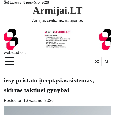
Skip
Šeštadienis, 8 rugpjūčio, 2026
Armijai.LT
to
content
Armijai, civiliams, naujienos
webstudio.lt
iesy pristato įterptąsias sistemas,
skirtas taktinei gynybai
Posted on
16 vasario, 2026