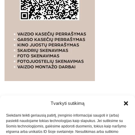
Tvarkyti sutikimą
WEBSTUDIO.LT
© SKAITMENINIO MARKETINGO
Siekdami teikti geriausią patirtį, įrenginio informacijai saugoti ir (arba)
PASLAUGOS. SEO tekstų rašymas, turinio kūrimas,
pasiekti naudojame tokias technologijas kaip slapukus. Jei sutiksime su
straipsnių rašymas ir talpinimas į mūsų valdomas
šiomis technologijomis, galėsime apdoroti duomenis, tokius kaip naršymo
svetaines.2026
Armijai.LT
Theme: Express News By
Adore
elgsena arba unikalūs ID šioje svetainėje. Nesutikimas arba sutikimo