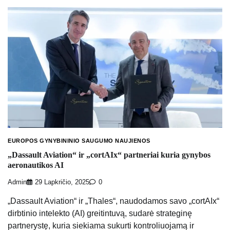
EUROPOS GYNYBININIO SAUGUMO NAUJIENOS
„Dassault Aviation“ ir „cortAIx“ partneriai kuria gynybos
aeronautikos AI
Admin
29 Lapkričio, 2025
0
„Dassault Aviation“ ir „Thales“, naudodamos savo „cortAIx“
dirbtinio intelekto (AI) greitintuvą, sudarė strateginę
partnerystę, kuria siekiama sukurti kontroliuojamą ir