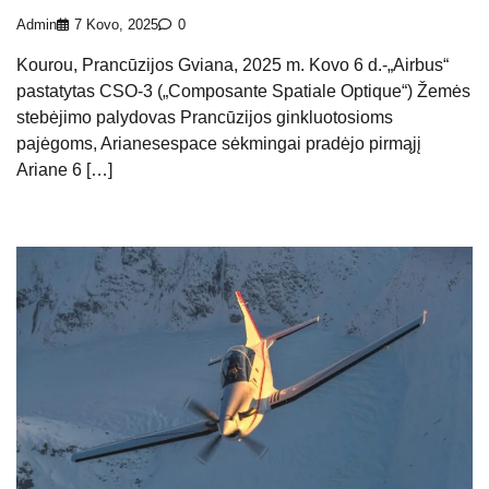
Admin
7 Kovo, 2025
0
Kourou, Prancūzijos Gviana, 2025 m. Kovo 6 d.-„Airbus“
pastatytas CSO-3 („Composante Spatiale Optique“) Žemės
stebėjimo palydovas Prancūzijos ginkluotosioms
pajėgoms, Arianesespace sėkmingai pradėjo pirmąjį
Ariane 6 […]