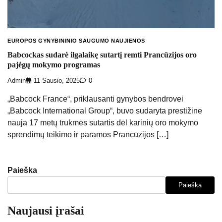
EUROPOS GYNYBININIO SAUGUMO NAUJIENOS
Babcockas sudarė ilgalaikę sutartį remti Prancūzijos oro
pajėgų mokymo programas
Admin
11 Sausio, 2025
0
„Babcock France“, priklausanti gynybos bendrovei
„Babcock International Group“, buvo sudaryta prestižine
nauja 17 metų trukmės sutartis dėl karinių oro mokymo
sprendimų teikimo ir paramos Prancūzijos […]
Paieška
Paieška
Naujausi įrašai