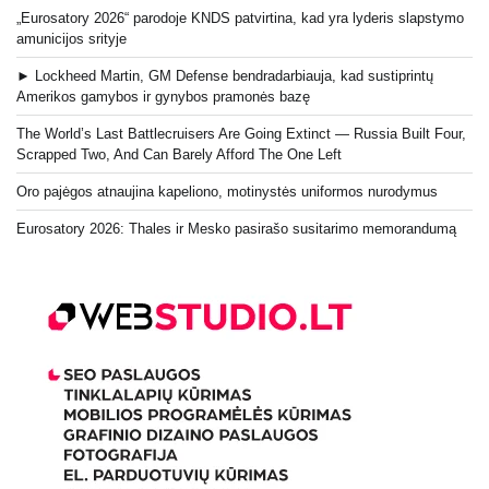
„Eurosatory 2026“ parodoje KNDS patvirtina, kad yra lyderis slapstymo
amunicijos srityje
► Lockheed Martin, GM Defense bendradarbiauja, kad sustiprintų
Amerikos gamybos ir gynybos pramonės bazę
The World’s Last Battlecruisers Are Going Extinct — Russia Built Four,
Scrapped Two, And Can Barely Afford The One Left
Oro pajėgos atnaujina kapeliono, motinystės uniformos nurodymus
Eurosatory 2026: Thales ir Mesko pasirašo susitarimo memorandumą