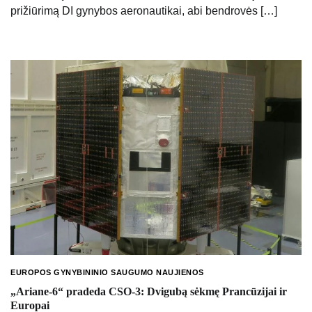
prižiūrimą DI gynybos aeronautikai, abi bendrovės […]
EUROPOS GYNYBININIO SAUGUMO NAUJIENOS
„Ariane-6“ pradeda CSO-3: Dvigubą sėkmę Prancūzijai ir
Europai