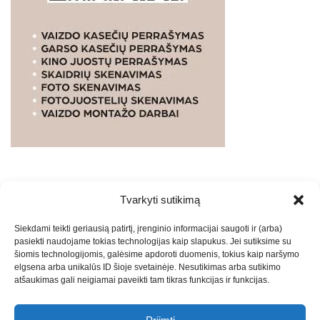
Tvarkyti sutikimą
WEBSTUDIO.LT
© SKAITMENINIO MARKETINGO
Siekdami teikti geriausią patirtį, įrenginio informacijai saugoti ir (arba)
PASLAUGOS. SEO tekstų rašymas, turinio kūrimas,
pasiekti naudojame tokias technologijas kaip slapukus. Jei sutiksime su
straipsnių rašymas ir talpinimas į mūsų valdomas
šiomis technologijomis, galėsime apdoroti duomenis, tokius kaip naršymo
svetaines.2026
Armijai.LT
Theme: Express News By
Adore
elgsena arba unikalūs ID šioje svetainėje. Nesutikimas arba sutikimo
atšaukimas gali neigiamai paveikti tam tikras funkcijas ir funkcijas.
Themes
.