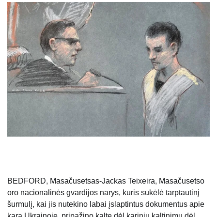
BEDFORD, Masačusetsas-Jackas Teixeira, Masačusetso
oro nacionalinės gvardijos narys, kuris sukėlė tarptautinį
šurmulį, kai jis nutekino labai įslaptintus dokumentus apie
karą Ukrainoje, pripažino kaltę dėl karinių kaltinimų dėl