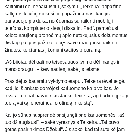
kaltinimų dėl nepaklusnių įsakymų. „Teixeira“ pripažino
kaltę dėl kliūčių mokesčio, pripažindamas, kad jis
panaudojo plaktuką, norėdamas sunaikinti mobilųjį
telefoną, kompiuterio kietąjį diską ir „iPad“, pamačiusi
keletą naujienų pranešimų apie nutekėjusius dokumentus.
Jis taip pat prisipažino liepęs savo draugui sunaikinti
žinutes, keičiamas į komunikacijos programą.
„Aš bijojau dėl galimo teisėsaugos tyrimo dėl manęs ir
mano draugų“, – ketvirtadienį sakė jis teisme.
Prasidėjus bausmių vykdymo etapui, Teixeira tėvai teigė,
kad jis iš anksto domėjosi kariuomene kaip vaikas. Jo
tėvas, taip pat pavadintas Jacku Teixeira, apibūdino jį kaip
„gerą vaiką, energingą, protingą ir keistą“.
Kai jo sūnus nusprendė prisijungti prie kariuomenės, „aš
tuo džiaugiausi“, – sakė vyresnysis Teixeira. „Tai buvo
geras pasirinkimas Džekui“. Jis sakė, kad tai suteikė jam