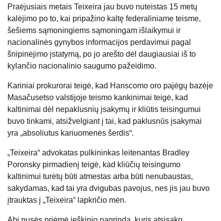
Praėjusiais metais Teixeira jau buvo nuteistas 15 metų
kalėjimo po to, kai pripažino kaltę federaliniame teisme,
šešiems sąmoningiems sąmoningam išlaikymui ir
nacionalinės gynybos informacijos perdavimui pagal
šnipinėjimo įstatymą, po jo arešto dėl daugiausiai iš to
kylančio nacionalinio saugumo pažeidimo.
Kariniai prokurorai teigė, kad Hanscomo oro pajėgų bazėje
Masačusetso valstijoje teismo kankinimai teigė, kad
kaltinimai dėl nepaklusnių įsakymų ir kliūtis teisingumui
buvo tinkami, atsižvelgiant į tai, kad paklusnūs įsakymai
yra „absoliutus kariuomenės šerdis“.
„Teixeira“ advokatas pulkininkas leitenantas Bradley
Poronsky pirmadienį teigė, kad kliūčių teisingumo
kaltinimui turėtų būti atmestas arba būti nenubaustas,
sakydamas, kad tai yra dvigubas pavojus, nes jis jau buvo
įtrauktas į „Teixeira“ lapkričio mėn.
Abi pusės priėmė ieškinio pagrindą, kuris atsisako