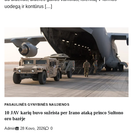
uodegą ir kontūrus […]
PASAULINĖS GYNYBINĖS NAUJIENOS
10 JAV karių buvo sužeista per Irano ataką princo Sultono
oro bazėje
Admin
28 Kovo, 2026
0