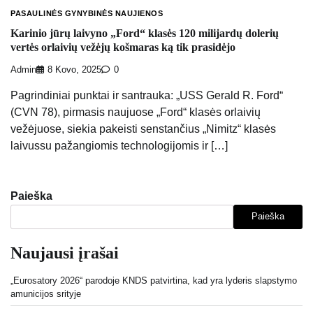
PASAULINĖS GYNYBINĖS NAUJIENOS
Karinio jūrų laivyno „Ford“ klasės 120 milijardų dolerių
vertės orlaivių vežėjų košmaras ką tik prasidėjo
Admin
8 Kovo, 2025
0
Pagrindiniai punktai ir santrauka: „USS Gerald R. Ford“
(CVN 78), pirmasis naujuose „Ford“ klasės orlaivių
vežėjuose, siekia pakeisti senstančius „Nimitz“ klasės
laivussu pažangiomis technologijomis ir […]
Paieška
Paieška
Naujausi įrašai
„Eurosatory 2026“ parodoje KNDS patvirtina, kad yra lyderis slapstymo
amunicijos srityje