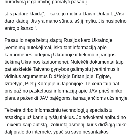
nurodymą ir galimybę pamatyti pasaulį.
„Jis padarė klaidą“, – sakė jo motina Dawn Dufault. „Visi
daro klaidų. Jis yra mano sūnus, aš jį myliu. Jis nusipelno
antrojo šanso “.
Pasaulio nepažeistų slaptų Rusijos karo Ukrainoje
įvertinimų nutekėjimai, įskaitant informaciją apie
kariuomenės judėjimą Ukrainoje ir tiekimo ir įrangos
tiekimą Ukrainos kariuomenei. Nutekėti dokumentai taip
pat atskleidė Taivano gynybos galimybių įvertinimus ir
vidinius argumentus Didžiojoje Britanijoje, Egipte,
Izraelyje, Pietų Korėjoje ir Japonijoje. Teixeira taip pat
prisipažino paskelbusi informaciją apie JAV priešininko
planus pakenkti JAV pajėgoms, tarnaujančioms užsienyje.
Teixeira dirbo informacinių technologijų specialistu,
atsakingu už karinių ryšių tinklus. Jo advokatai apibūdino
Teixeira kaip autistą, izoliuotą asmenį, kuris didžiąją laiko
dalį praleido internete, ypač su savo nesantaikos