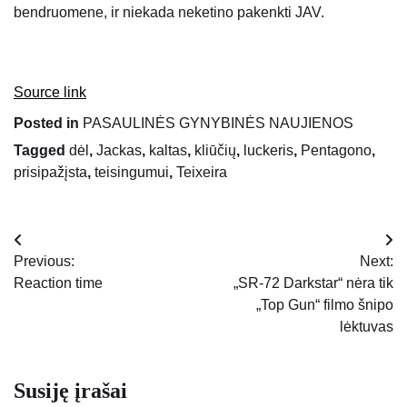
bendruomene, ir niekada neketino pakenkti JAV.
Source link
Posted in
PASAULINĖS GYNYBINĖS NAUJIENOS
Tagged
dėl
,
Jackas
,
kaltas
,
kliūčių
,
luckeris
,
Pentagono
,
prisipažįsta
,
teisingumui
,
Teixeira
Navigacija
Previous:
Next:
tarp
Reaction time
„SR-72 Darkstar“ nėra tik
„Top Gun“ filmo šnipo
įrašų
lėktuvas
Susiję įrašai