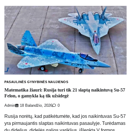
PASAULINĖS GYNYBINĖS NAUJIENOS
Matematika žiauri: Rusija turi tik 21 slaptą naikintuvą Su-57
Felon, o gamykla ką tik užsidegė
Admin
18 Balandžio, 2026
0
Rusija norėtų, kad patikėtumėte, kad jos naikintuvas Su-57
yra pirmaujantis slaptas naikintuvas pasaulyje. Turėdamas
du didelius, didelės galios variklius, išlenktą V formos