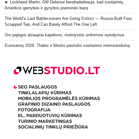
► Lockheed Martin, GM Defense bendradarbiauja, kad sustiprintų
Amerikos gamybos ir gynybos pramonės bazę
The World’s Last Battlecruisers Are Going Extinct — Russia Built Four,
Scrapped Two, And Can Barely Afford The One Left
Oro pajėgos atnaujina kapeliono, motinystės uniformos nurodymus
Eurosatory 2026: Thales ir Mesko pasirašo susitarimo memorandumą