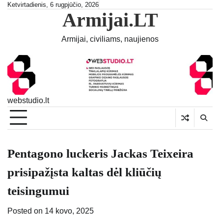
Skip
Ketvirtadienis, 6 rugpjūčio, 2026
Armijai.LT
to
content
Armijai, civiliams, naujienos
webstudio.lt
Pentagono luckeris Jackas Teixeira
prisipažįsta kaltas dėl kliūčių
teisingumui
Posted on
14 kovo, 2025