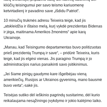
kliūčių teisingumui per savo teismo kariuomenę
ketvirtadienį ir pavadino save „išdidu Patriot“.
10 minučių trukmės adresu Teixeira teigė, kad jis
„atskleidžia ir ištaiso melą, kurį vykdė prezidentas Bidenas
ir jėga, maitinama Amerikos žmonėms“ apie karą
Ukrainoje.
„Manau, kad Teisingumo departamentas buvo politizuotas
prieš prezidentą Trumpą ir save“, – pridūrė Teixeira, kuris
teigė, kad jis elgėsi vienas. Jis paragino Trumpą ir jo
administracijos narius panaikinti savo įsitikinimus.
„Jei šiame pinigų gaudymo kare išgelbėjau vieną
amerikiečių, Rusijos ar Ukrainos gyvenimą, mano bausmė
buvo verta“,-sakė jis.
Teisėjas sutiko dėl ieškinio pagrindų susitarimo, dėl kurio
reikalaujama nesąžiningo įvykdymo ir jokio kalėjimo laiko.