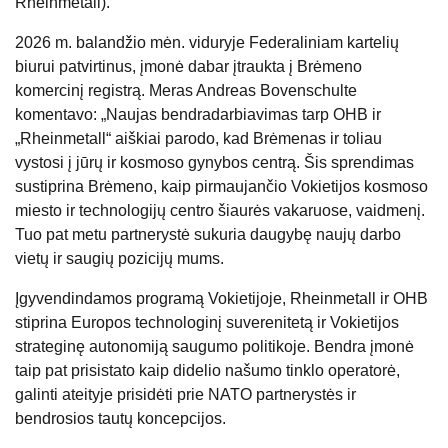
Rheinmetall).
2026 m. balandžio mėn. viduryje Federaliniam kartelių
biurui patvirtinus, įmonė dabar įtraukta į Brėmeno
komercinį registrą. Meras Andreas Bovenschulte
komentavo: „Naujas bendradarbiavimas tarp OHB ir
„Rheinmetall“ aiškiai parodo, kad Brėmenas ir toliau
vystosi į jūrų ir kosmoso gynybos centrą. Šis sprendimas
sustiprina Brėmeno, kaip pirmaujančio Vokietijos kosmoso
miesto ir technologijų centro šiaurės vakaruose, vaidmenį.
Tuo pat metu partnerystė sukuria daugybę naujų darbo
vietų ir saugių pozicijų mums.
Įgyvendindamos programą Vokietijoje, Rheinmetall ir OHB
stiprina Europos technologinį suverenitetą ir Vokietijos
strateginę autonomiją saugumo politikoje. Bendra įmonė
taip pat prisistato kaip didelio našumo tinklo operatorė,
galinti ateityje prisidėti prie NATO partnerystės ir
bendrosios tautų koncepcijos.