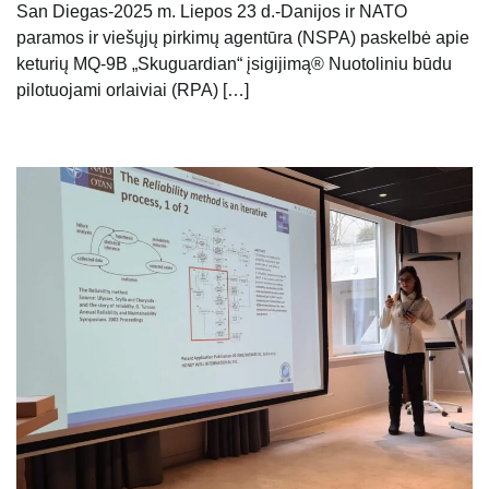
San Diegas-2025 m. Liepos 23 d.-Danijos ir NATO
paramos ir viešųjų pirkimų agentūra (NSPA) paskelbė apie
keturių MQ-9B „Skuguardian“ įsigijimą® Nuotoliniu būdu
pilotuojami orlaiviai (RPA) […]