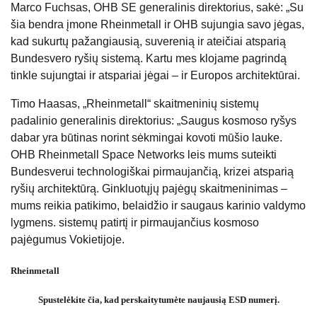
Marco Fuchsas, OHB SE generalinis direktorius, sakė: „Su
šia bendra įmone Rheinmetall ir OHB sujungia savo jėgas,
kad sukurtų pažangiausią, suverenią ir ateičiai atsparią
Bundesvero ryšių sistemą. Kartu mes klojame pagrindą
tinkle sujungtai ir atspariai jėgai – ir Europos architektūrai.
Timo Haasas, „Rheinmetall“ skaitmeninių sistemų
padalinio generalinis direktorius: „Saugus kosmoso ryšys
dabar yra būtinas norint sėkmingai kovoti mūšio lauke.
OHB Rheinmetall Space Networks leis mums suteikti
Bundesverui technologiškai pirmaujančią, krizei atsparią
ryšių architektūrą. Ginkluotųjų pajėgų skaitmeninimas –
mums reikia patikimo, belaidžio ir saugaus karinio valdymo
lygmens. sistemų patirtį ir pirmaujančius kosmoso
pajėgumus Vokietijoje.
Rheinmetall
Spustelėkite čia, kad perskaitytumėte naujausią ESD numerį.