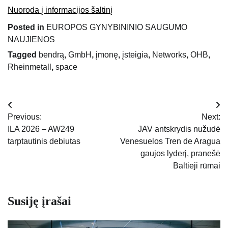
Nuoroda į informacijos šaltinį
Posted in
EUROPOS GYNYBININIO SAUGUMO
NAUJIENOS
Tagged
bendrą
,
GmbH
,
įmonę
,
įsteigia
,
Networks
,
OHB
,
Rheinmetall
,
space
Navigacija
Previous:
Next:
tarp
ILA 2026 – AW249
JAV antskrydis nužudė
tarptautinis debiutas
Venesuelos Tren de Aragua
įrašų
gaujos lyderį, pranešė
Baltieji rūmai
Susiję įrašai