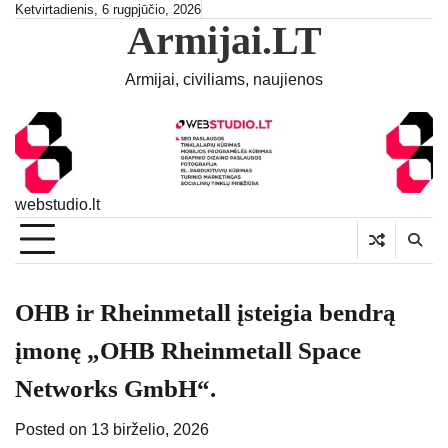
Skip
Ketvirtadienis, 6 rugpjūčio, 2026
Armijai.LT
to
content
Armijai, civiliams, naujienos
webstudio.lt
OHB ir Rheinmetall įsteigia bendrą
įmonę „OHB Rheinmetall Space
Networks GmbH“.
Posted on
13 birželio, 2026