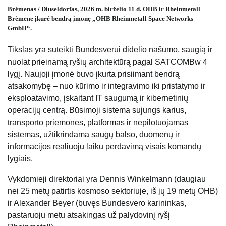
Brėmenas / Diuseldorfas, 2026 m. birželio 11 d. OHB ir Rheinmetall
Brėmene įkūrė bendrą įmonę „OHB Rheinmetall Space Networks
GmbH“.
Tikslas yra suteikti Bundesverui didelio našumo, saugią ir
nuolat prieinamą ryšių architektūrą pagal SATCOMBw 4
lygį. Naujoji įmonė buvo įkurta prisiimant bendrą
atsakomybę – nuo ​​kūrimo ir integravimo iki pristatymo ir
eksploatavimo, įskaitant IT saugumą ir kibernetinių
operacijų centrą. Būsimoji sistema sujungs karius,
transporto priemones, platformas ir nepilotuojamas
sistemas, užtikrindama saugų balso, duomenų ir
informacijos realiuoju laiku perdavimą visais komandų
lygiais.
Vykdomieji direktoriai yra Dennis Winkelmann (daugiau
nei 25 metų patirtis kosmoso sektoriuje, iš jų 19 metų OHB)
ir Alexander Beyer (buvęs Bundesvero karininkas,
pastaruoju metu atsakingas už palydovinį ryšį