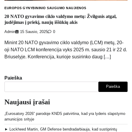
EUROPOS GYNYBININIO SAUGUMO NAUJIENOS
20 NATO gyvavimo ciklo valdymo metų: Žvilgsnis atgal,
judėjimas į priekį, naujų iššūkių akis
Admin
15 Sausio, 2025
0
Minint 20 NATO gyvavimo ciklo valdymo (LCM) metų, 20-
oji NATO LCM konferencija vyks 2025 m. sausio 21 ir 22 d.
Briuselyje. Konferencija, kurioje susirinko daug […]
Paieška
Paieška
Naujausi įrašai
„Eurosatory 2026“ parodoje KNDS patvirtina, kad yra lyderis slapstymo
amunicijos srityje
► Lockheed Martin, GM Defense bendradarbiauja, kad sustiprintų