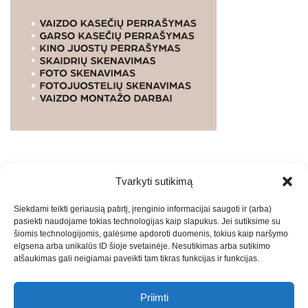
Tvarkyti sutikimą
WEBSTUDIO.LT
© SKAITMENINIO MARKETINGO
Siekdami teikti geriausią patirtį, įrenginio informacijai saugoti ir (arba)
PASLAUGOS. SEO tekstų rašymas, turinio kūrimas,
pasiekti naudojame tokias technologijas kaip slapukus. Jei sutiksime su
straipsnių rašymas ir talpinimas į mūsų valdomas
šiomis technologijomis, galėsime apdoroti duomenis, tokius kaip naršymo
svetaines.2026
Armijai.LT
Theme: Express News By
Adore
elgsena arba unikalūs ID šioje svetainėje. Nesutikimas arba sutikimo
atšaukimas gali neigiamai paveikti tam tikras funkcijas ir funkcijas.
Themes
.
Priimti
Draugai: -
Marketingo agentūra
-
Teisinės