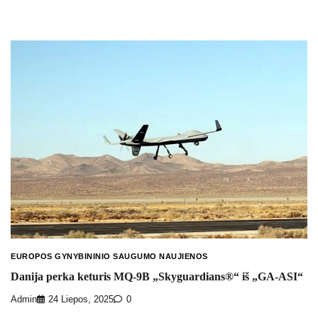
EUROPOS GYNYBININIO SAUGUMO NAUJIENOS
Danija perka keturis MQ-9B „Skyguardians®“ iš „GA-ASI“
Admin
24 Liepos, 2025
0