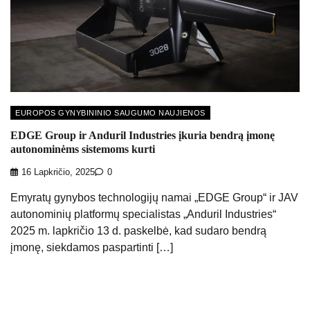
EUROPOS GYNYBININIO SAUGUMO NAUJIENOS
EDGE Group ir Anduril Industries įkuria bendrą įmonę
autonominėms sistemoms kurti
16 Lapkričio, 2025
0
Emyratų gynybos technologijų namai „EDGE Group“ ir JAV
autonominių platformų specialistas „Anduril Industries“
2025 m. lapkričio 13 d. paskelbė, kad sudaro bendrą
įmonę, siekdamos paspartinti […]