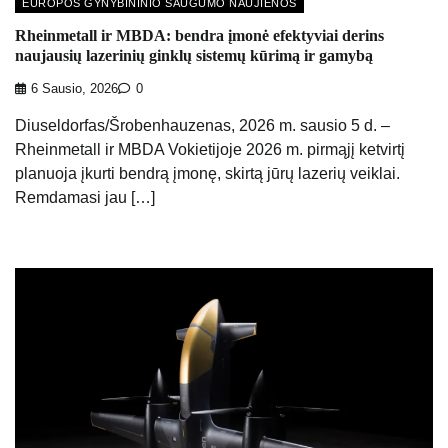
EUROPOS GYNYBININIO SAUGUMO NAUJIENOS
Rheinmetall ir MBDA: bendra įmonė efektyviai derins
naujausių lazerinių ginklų sistemų kūrimą ir gamybą
6 Sausio, 2026
0
Diuseldorfas/Šrobenhauzenas, 2026 m. sausio 5 d. –
Rheinmetall ir MBDA Vokietijoje 2026 m. pirmąjį ketvirtį
planuoja įkurti bendrą įmonę, skirtą jūrų lazerių veiklai.
Remdamasi jau […]