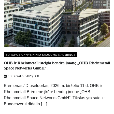
EUROPOS GYNYBININIO SAUGUMO NAUJIENOS
OHB ir Rheinmetall įsteigia bendrą įmonę „OHB Rheinmetall
Space Networks GmbH“.
13 Birželio, 2026
0
Brėmenas / Diuseldorfas, 2026 m. birželio 11 d. OHB ir
Rheinmetall Brėmene įkūrė bendrą įmonę „OHB
Rheinmetall Space Networks GmbH“. Tikslas yra suteikti
Bundesverui didelio […]