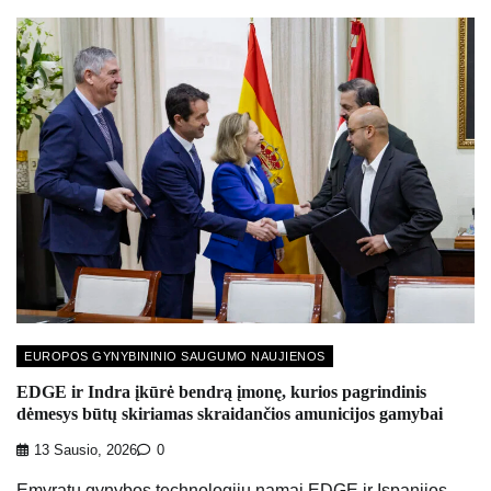
EUROPOS GYNYBININIO SAUGUMO NAUJIENOS
EDGE ir Indra įkūrė bendrą įmonę, kurios pagrindinis
dėmesys būtų skiriamas skraidančios amunicijos gamybai
13 Sausio, 2026
0
Emyratų gynybos technologijų namai EDGE ir Ispanijos