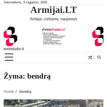
Skip
Sekmadienis, 9 rugpjūčio, 2026
Armijai.LT
to
content
Armijai, civiliams, naujienos
webstudio.lt
Žyma:
bendrą
Home
bendrą