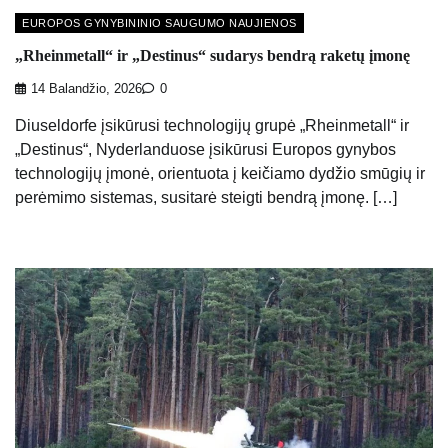
EUROPOS GYNYBININIO SAUGUMO NAUJIENOS
„Rheinmetall“ ir „Destinus“ sudarys bendrą raketų įmonę
14 Balandžio, 2026
0
Diuseldorfe įsikūrusi technologijų grupė „Rheinmetall“ ir
„Destinus“, Nyderlanduose įsikūrusi Europos gynybos
technologijų įmonė, orientuota į keičiamo dydžio smūgių ir
perėmimo sistemas, susitarė steigti bendrą įmonę. […]