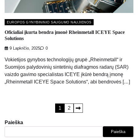
EUROPOS GYNYBININIO SAUGUMO NAUJIENOS
Oficialiai įkurta bendra įmonė Rheinmetall ICEYE Space
Solutions
9 Lapkričio, 2025
0
Vokietijos gynybos technologijų grupė „Rheinmetall“ ir
Suomijos palydovinių sintetinių diafragmos radarų (SAR)
vaizdo gavimo specialistas ICEYE įkūrė bendrą įmonę
„Rheinmetall ICEYE Space Solutions“, abi bendrovės […]
Įrašų
1
2
puslapiavimas
Paieška
Paieška