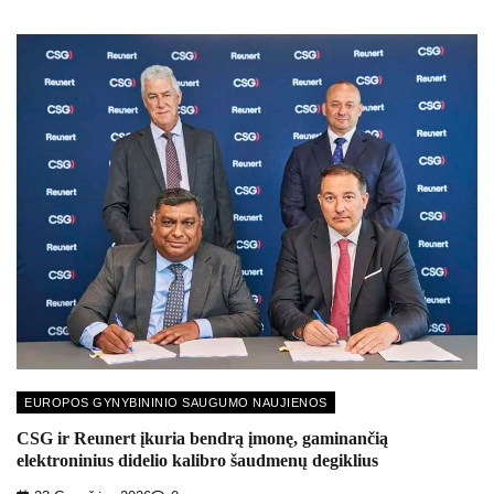
EUROPOS GYNYBININIO SAUGUMO NAUJIENOS
CSG ir Reunert įkuria bendrą įmonę, gaminančią
elektroninius didelio kalibro šaudmenų degiklius