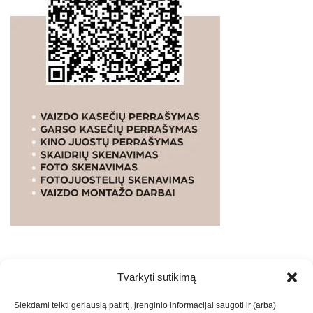
Tvarkyti sutikimą
WEBSTUDIO.LT
© SKAITMENINIO MARKETINGO
Siekdami teikti geriausią patirtį, įrenginio informacijai saugoti ir (arba)
PASLAUGOS. SEO tekstų rašymas, turinio kūrimas,