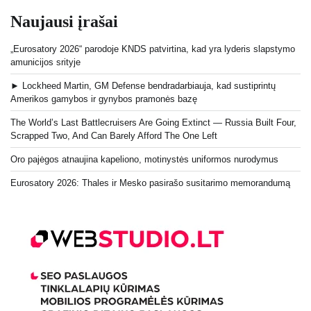
Naujausi įrašai
„Eurosatory 2026“ parodoje KNDS patvirtina, kad yra lyderis slapstymo
amunicijos srityje
► Lockheed Martin, GM Defense bendradarbiauja, kad sustiprintų
Amerikos gamybos ir gynybos pramonės bazę
The World’s Last Battlecruisers Are Going Extinct — Russia Built Four,
Scrapped Two, And Can Barely Afford The One Left
Oro pajėgos atnaujina kapeliono, motinystės uniformos nurodymus
Eurosatory 2026: Thales ir Mesko pasirašo susitarimo memorandumą