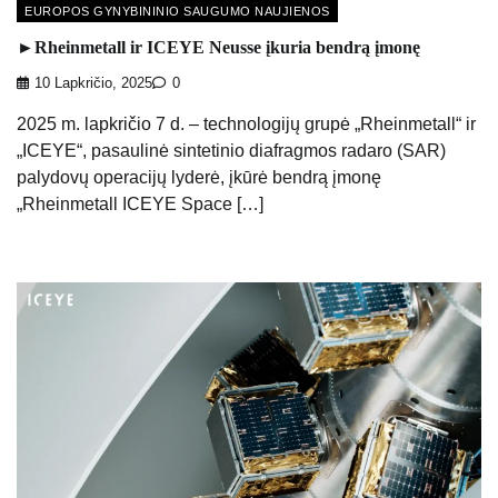
EUROPOS GYNYBININIO SAUGUMO NAUJIENOS
►Rheinmetall ir ICEYE Neusse įkuria bendrą įmonę
10 Lapkričio, 2025
0
2025 m. lapkričio 7 d. – technologijų grupė „Rheinmetall“ ir
„ICEYE“, pasaulinė sintetinio diafragmos radaro (SAR)
palydovų operacijų lyderė, įkūrė bendrą įmonę
„Rheinmetall ICEYE Space […]