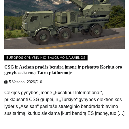
EUROPOS GYNYBININIO SAUGUMO NAUJIENOS
CSG ir Aselsan pradės bendrą įmonę ir pristatys Korkut oro
gynybos sistemą Tatra platformoje
5 Vasario, 2026
0
Čekijos gynybos įmonė „Excalibur International“,
priklausanti CSG grupei, ir „Türkiye“ gynybos elektronikos
lyderis „Aselsan“ pasirašė strateginio bendradarbiavimo
susitarimą, kuriuo siekiama įkurti bendrą ES įmonę, tuo […]