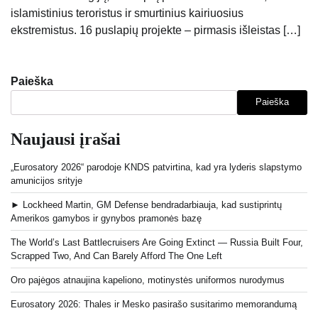
islamistinius teroristus ir smurtinius kairiuosius
ekstremistus. 16 puslapių projekte – pirmasis išleistas […]
Paieška
Paieška
Naujausi įrašai
„Eurosatory 2026“ parodoje KNDS patvirtina, kad yra lyderis slapstymo
amunicijos srityje
► Lockheed Martin, GM Defense bendradarbiauja, kad sustiprintų
Amerikos gamybos ir gynybos pramonės bazę
The World’s Last Battlecruisers Are Going Extinct — Russia Built Four,
Scrapped Two, And Can Barely Afford The One Left
Oro pajėgos atnaujina kapeliono, motinystės uniformos nurodymus
Eurosatory 2026: Thales ir Mesko pasirašo susitarimo memorandumą