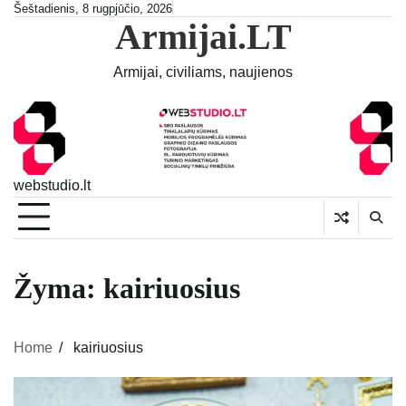
Skip
Šeštadienis, 8 rugpjūčio, 2026
Armijai.LT
to
content
Armijai, civiliams, naujienos
webstudio.lt
Žyma:
kairiuosius
Home
kairiuosius