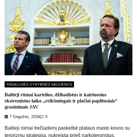
PASAULINĖS GYNYBINĖS NAUJIENOS
Baltieji rūmai kartelius, džihadistus ir kairiuosius
ekstremistus laiko „reikšmingais ir plačiai paplitusiais“
grasinimais JAV
7 Gegužės, 2026
0
Baltieji rūmai trečiadienį paskelbė plataus masto kovos su
terorizmu strategiją, nukreiptą prieš narkoteroristus,