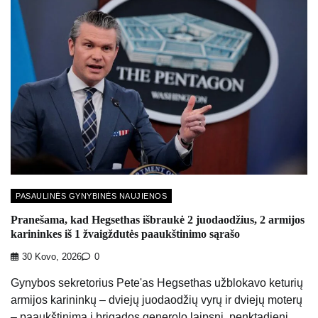
PASAULINĖS GYNYBINĖS NAUJIENOS
Pranešama, kad Hegsethas išbraukė 2 juodaodžius, 2 armijos
karininkes iš 1 žvaigždutės paaukštinimo sąrašo
30 Kovo, 2026
0
Gynybos sekretorius Pete'as Hegsethas užblokavo keturių
armijos karininkų – dviejų juodaodžių vyrų ir dviejų moterų
– paaukštinimą į brigados generolo laipsnį, penktadienį