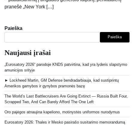
pranešė „New York […]
Paieška
Paieška
Naujausi įrašai
„Eurosatory 2026“ parodoje KNDS patvirtina, kad yra lyderis slapstymo
amunicijos srityje
► Lockheed Martin, GM Defense bendradarbiauja, kad sustiprintų
Amerikos gamybos ir gynybos pramonės bazę
The World’s Last Battlecruisers Are Going Extinct — Russia Built Four,
Scrapped Two, And Can Barely Afford The One Left
Oro pajėgos atnaujina kapeliono, motinystės uniformos nurodymus
Eurosatory 2026: Thales ir Mesko pasirašo susitarimo memorandumą