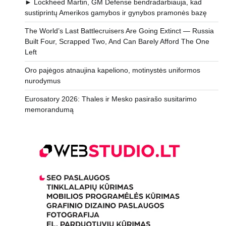
► Lockheed Martin, GM Defense bendradarbiauja, kad
sustiprintų Amerikos gamybos ir gynybos pramonės bazę
The World’s Last Battlecruisers Are Going Extinct — Russia
Built Four, Scrapped Two, And Can Barely Afford The One
Left
Oro pajėgos atnaujina kapeliono, motinystės uniformos
nurodymus
Eurosatory 2026: Thales ir Mesko pasirašo susitarimo
memorandumą