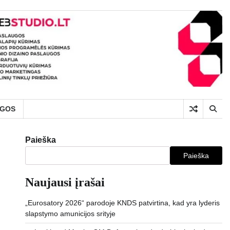
UGOS
Paieška
Paieška
Naujausi įrašai
„Eurosatory 2026“ parodoje KNDS patvirtina, kad yra lyderis
slapstymo amunicijos srityje