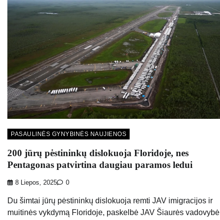
PASAULINĖS GYNYBINĖS NAUJIENOS
200 jūrų pėstininkų dislokuoja Floridoje, nes
Pentagonas patvirtina daugiau paramos ledui
8 Liepos, 2025
0
Du šimtai jūrų pėstininkų dislokuoja remti JAV imigracijos ir
muitinės vykdymą Floridoje, paskelbė JAV Šiaurės vadovybė