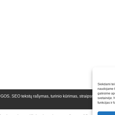
Siekdami teik
naudojame to
galėsime apd
O tekstų rašymas, turinio kūrimas, straipsnių rašymas ir 
svetainėje. 
funkcijas ir 