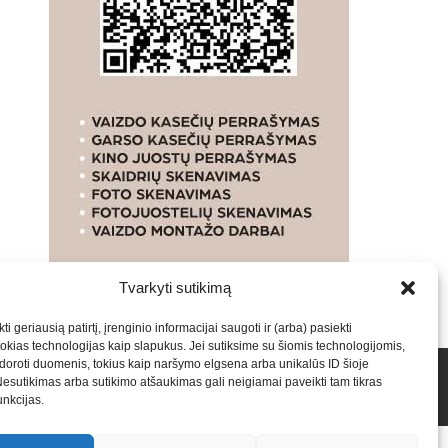
Tvarkyti sutikimą
ti geriausią patirtį, įrenginio informacijai saugoti ir (arba) pasiekti
kias technologijas kaip slapukus. Jei sutiksime su šiomis technologijomis,
oroti duomenis, tokius kaip naršymo elgsena arba unikalūs ID šioje
talpinimas į mūsų valdomas svetaines.2026
Armijai.LT
Nesutikimas arba sutikimo atšaukimas gali neigiamai paveikti tam tikras
funkcijas.