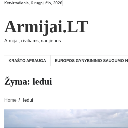
Skip
Ketvirtadienis, 6 rugpjūčio, 2026
to
content
Armijai.LT
Armijai, civiliams, naujienos
KRAŠTO APSAUGA
EUROPOS GYNYBININIO SAUGUMO 
Žyma:
ledui
Home
ledui