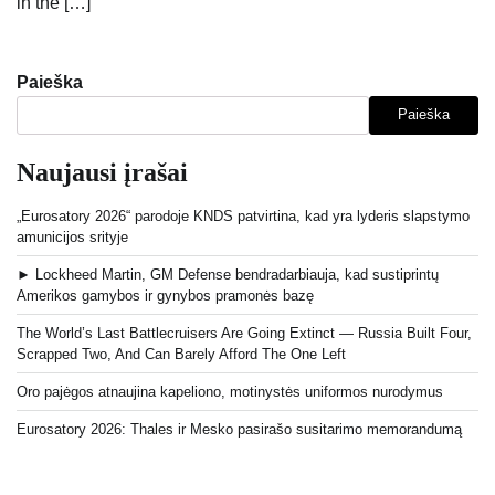
in the […]
Paieška
Paieška
Naujausi įrašai
„Eurosatory 2026“ parodoje KNDS patvirtina, kad yra lyderis slapstymo
amunicijos srityje
► Lockheed Martin, GM Defense bendradarbiauja, kad sustiprintų
Amerikos gamybos ir gynybos pramonės bazę
The World’s Last Battlecruisers Are Going Extinct — Russia Built Four,
Scrapped Two, And Can Barely Afford The One Left
Oro pajėgos atnaujina kapeliono, motinystės uniformos nurodymus
Eurosatory 2026: Thales ir Mesko pasirašo susitarimo memorandumą