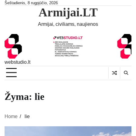
Skip
Šeštadienis, 8 rugpjūčio, 2026
Armijai.LT
to
content
Armijai, civiliams, naujienos
webstudio.lt
Žyma:
lie
Home
lie