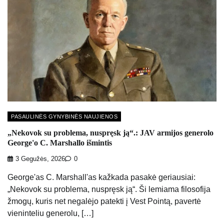
PASAULINĖS GYNYBINĖS NAUJIENOS
„Nekovok su problema, nuspręsk ją“.: JAV armijos generolo
George'o C. Marshallo išmintis
3 Gegužės, 2026
0
George'as C. Marshall'as kažkada pasakė geriausiai:
„Nekovok su problema, nuspręsk ją“. Ši lemiama filosofija
žmogų, kuris net negalėjo patekti į Vest Pointą, pavertė
vieninteliu generolu, […]