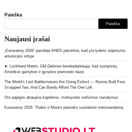
Paieška
Paieška
Naujausi įrašai
„Eurosatory 2026“ parodoje KNDS patvirtina, kad yra lyderis slapstymo
amunicijos srityje
► Lockheed Martin, GM Defense bendradarbiauja, kad sustiprintų
Amerikos gamybos ir gynybos pramonės bazę
The World’s Last Battlecruisers Are Going Extinct — Russia Built Four,
Scrapped Two, And Can Barely Afford The One Left
Oro pajėgos atnaujina kapeliono, motinystės uniformos nurodymus
Eurosatory 2026: Thales ir Mesko pasirašo susitarimo memorandumą