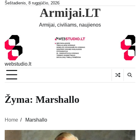
Skip
Šeštadienis, 8 rugpjūčio, 2026
Armijai.LT
to
content
Armijai, civiliams, naujienos
webstudio.lt
Žyma:
Marshallo
Home
Marshallo