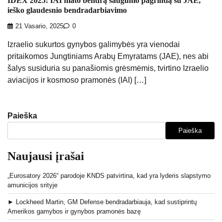
IDEX 2025: IAI mato bendrą saugumo pagrindą su JAE,
ieško glaudesnio bendradarbiavimo
21 Vasario, 2025
0
Izraelio sukurtos gynybos galimybės yra vienodai
pritaikomos Jungtiniams Arabų Emyratams (JAE), nes abi
šalys susiduria su panašiomis grėsmėmis, tvirtino Izraelio
aviacijos ir kosmoso pramonės (IAI) […]
Paieška
Paieška
Naujausi įrašai
„Eurosatory 2026“ parodoje KNDS patvirtina, kad yra lyderis slapstymo
amunicijos srityje
► Lockheed Martin, GM Defense bendradarbiauja, kad sustiprintų
Amerikos gamybos ir gynybos pramonės bazę