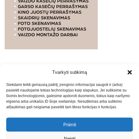
Tvarkyti sutikimą
WEBSTUDIO.LT
© SKAITMENINIO MARKETINGO
Siekdami teikti geriausią patirtį, įrenginio informacijai saugoti ir (arba)
PASLAUGOS. SEO tekstų rašymas, turinio kūrimas,
pasiekti naudojame tokias technologijas kaip slapukus. Jei sutiksime su
straipsnių rašymas ir talpinimas į mūsų valdomas
šiomis technologijomis, galėsime apdoroti duomenis, tokius kaip naršymo
svetaines.2026
Armijai.LT
Theme: Express News By
Adore
elgsena arba unikalūs ID šioje svetainėje. Nesutikimas arba sutikimo
atšaukimas gali neigiamai paveikti tam tikras funkcijas ir funkcijas.
Themes
.
Priimti
Draugai: -
Marketingo agentūra
-
Teisinės
konsultacijos
-
Skaidrių skenavimas
-
Klaipedos miesto
Neigti