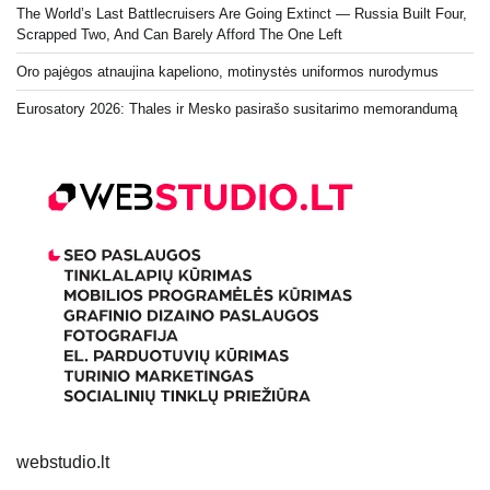
The World’s Last Battlecruisers Are Going Extinct — Russia Built Four,
Scrapped Two, And Can Barely Afford The One Left
Oro pajėgos atnaujina kapeliono, motinystės uniformos nurodymus
Eurosatory 2026: Thales ir Mesko pasirašo susitarimo memorandumą
webstudio.lt