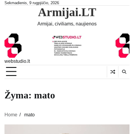
Skip
Sekmadienis, 9 rugpjūčio, 2026
Armijai.LT
to
content
Armijai, civiliams, naujienos
webstudio.lt
Žyma:
mato
Home
mato