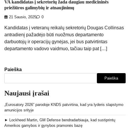
VA kandidatas į sekretorių žada daugiau medicininės
priežiūros galimybių ir atnaujinimų
21 Sausio, 2025
0
Kandidatas į veteranų reikalų sekretorių Dougas Collinsas
antradienį pažadėjo būti nuožmus departamento
darbuotojų ir operacijų gynėjas, jei bus patvirtintas
departamento vadovo vaidmuo, tačiau taip pat […]
Paieška
Paieška
Naujausi įrašai
„Eurosatory 2026“ parodoje KNDS patvirtina, kad yra lyderis slapstymo
amunicijos srityje
► Lockheed Martin, GM Defense bendradarbiauja, kad sustiprintų
Amerikos gamybos ir gynybos pramonės bazę