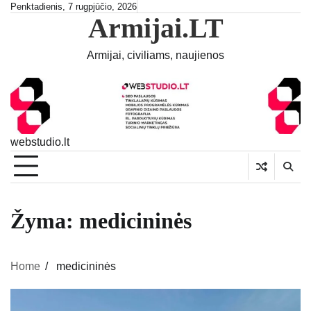
Skip
Penktadienis, 7 rugpjūčio, 2026
Armijai.LT
to
content
Armijai, civiliams, naujienos
webstudio.lt
Žyma:
medicininės
Home
medicininės