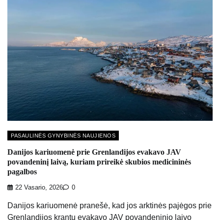
PASAULINĖS GYNYBINĖS NAUJIENOS
Danijos kariuomenė prie Grenlandijos evakavo JAV
povandeninį laivą, kuriam prireikė skubios medicininės
pagalbos
22 Vasario, 2026
0
Danijos kariuomenė pranešė, kad jos arktinės pajėgos prie
Grenlandijos krantų evakavo JAV povandeninio laivo