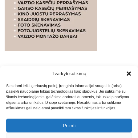
Tvarkyti sutikimą
WEBSTUDIO.LT
© SKAITMENINIO MARKETINGO
Siekdami teikti geriausią patirtį, įrenginio informacijai saugoti ir (arba)
PASLAUGOS. SEO tekstų rašymas, turinio kūrimas,
pasiekti naudojame tokias technologijas kaip slapukus. Jei sutiksime su
straipsnių rašymas ir talpinimas į mūsų valdomas
šiomis technologijomis, galėsime apdoroti duomenis, tokius kaip naršymo
svetaines.2026
Armijai.LT
Theme: Express News By
Adore
elgsena arba unikalūs ID šioje svetainėje. Nesutikimas arba sutikimo
atšaukimas gali neigiamai paveikti tam tikras funkcijas ir funkcijas.
Themes
.
Priimti
Draugai: -
Marketingo agentūra
-
Teisinės
konsultacijos
-
Skaidrių skenavimas
-
Klaipedos miesto