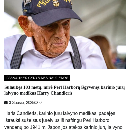
PASAULINĖS GYNYBINĖS NAUJIENOS
Sulaukęs 103 metų, mirė Perl Harborą išgyvenęs karinio jūrų
laivyno medikas Harry Chandleris
3 Sausio, 2025
0
Haris Čandleris, karinio jūrų laivyno medikas, padėjęs
ištraukti sužeistus jūreivius iš naftingų Perl Harboro
vandenų po 1941 m. Japonijos atakos karinio jūrų laivyno