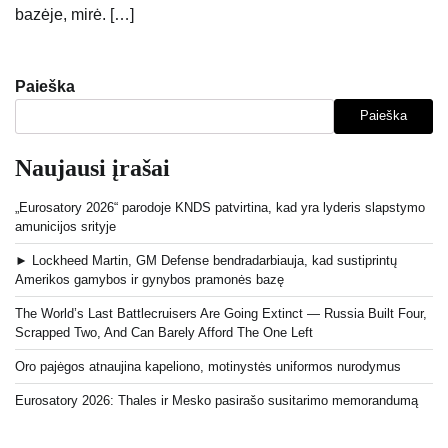
bazėje, mirė. […]
Paieška
Paieška
Naujausi įrašai
„Eurosatory 2026“ parodoje KNDS patvirtina, kad yra lyderis slapstymo
amunicijos srityje
► Lockheed Martin, GM Defense bendradarbiauja, kad sustiprintų
Amerikos gamybos ir gynybos pramonės bazę
The World’s Last Battlecruisers Are Going Extinct — Russia Built Four,
Scrapped Two, And Can Barely Afford The One Left
Oro pajėgos atnaujina kapeliono, motinystės uniformos nurodymus
Eurosatory 2026: Thales ir Mesko pasirašo susitarimo memorandumą