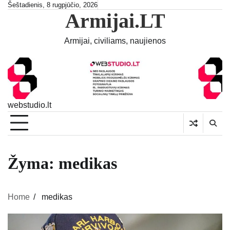
Skip
Šeštadienis, 8 rugpjūčio, 2026
Armijai.LT
to
content
Armijai, civiliams, naujienos
webstudio.lt
Žyma:
medikas
Home
medikas