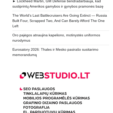
► Lockheed Martin, GM Defense bendradarbiauja, kad
sustiprintų Amerikos gamybos ir gynybos pramonės bazę
The World’s Last Battlecruisers Are Going Extinct — Russia
Built Four, Scrapped Two, And Can Barely Afford The One
Left
Oro pajėgos atnaujina kapeliono, motinystės uniformos
nurodymus
Eurosatory 2026: Thales ir Mesko pasirašo susitarimo
memorandumą