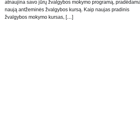
atnaujina savo jūrų žvalgybos mokymo programą, pradėdam
naują antžeminės žvalgybos kursą. Kaip naujas pradinis
žvalgybos mokymo kursas, […]