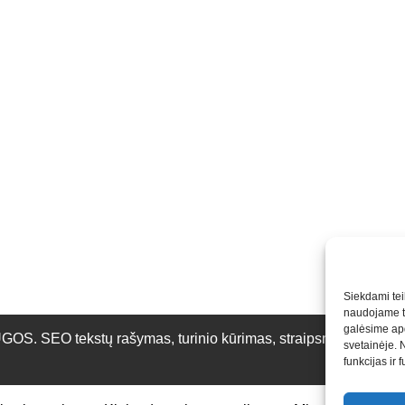
Siekdami teik
naudojame to
galėsime apd
O tekstų rašymas, turinio kūrimas, straipsnių rašymas ir 
svetainėje. 
funkcijas ir 