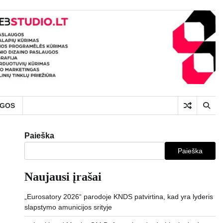
UGOS
Paieška
Paieška
Naujausi įrašai
„Eurosatory 2026“ parodoje KNDS patvirtina, kad yra lyderis
slapstymo amunicijos srityje