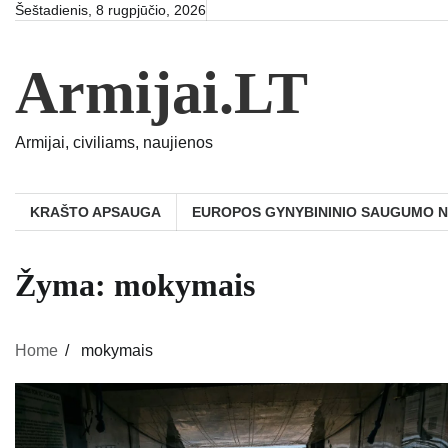
Skip
Šeštadienis, 8 rugpjūčio, 2026
to
content
Armijai.LT
Armijai, civiliams, naujienos
KRAŠTO APSAUGA
EUROPOS GYNYBININIO SAUGUMO 
Žyma:
mokymais
Home
mokymais