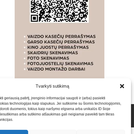
Tvarkyti sutikimą
ti geriausią patirtį, įrenginio informacijai saugoti ir (arba) pasiekti
kias technologijas kaip slapukus. Jei sutiksime su šiomis technologijomis,
oroti duomenis, tokius kaip naršymo elgsena arba unikalūs ID šioje
talpinimas į mūsų valdomas svetaines.2026
Armijai.LT
Nesutikimas arba sutikimo atšaukimas gali neigiamai paveikti tam tikras
funkcijas.