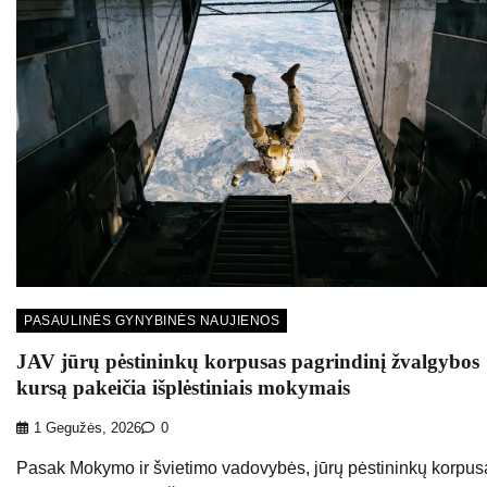
PASAULINĖS GYNYBINĖS NAUJIENOS
JAV jūrų pėstininkų korpusas pagrindinį žvalgybos
kursą pakeičia išplėstiniais mokymais
1 Gegužės, 2026
0
Pasak Mokymo ir švietimo vadovybės, jūrų pėstininkų korpus