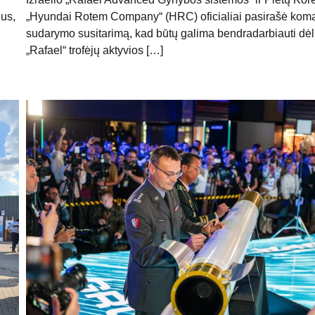
ius,
„Hyundai Rotem Company“ (HRC) oficialiai pasirašė ko
sudarymo susitarimą, kad būtų galima bendradarbiauti dėl
„Rafael“ trofėjų aktyvios […]