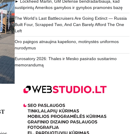
► Lockheed Martin, GM Defense bendradarbiauja, kad
sustiprintų Amerikos gamybos ir gynybos pramonės bazę
The World’s Last Battlecruisers Are Going Extinct — Russia
Built Four, Scrapped Two, And Can Barely Afford The One
Left
Oro pajėgos atnaujina kapeliono, motinystės uniformos
nurodymus
Eurosatory 2026: Thales ir Mesko pasirašo susitarimo
memorandumą
BT
ėjos