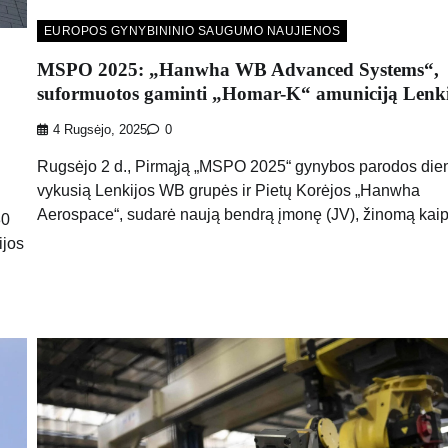
EUROPOS GYNYBININIO SAUGUMO NAUJIENOS
MSPO 2025: „Hanwha WB Advanced Systems“,
suformuotos gaminti „Homar-K“ amuniciją Lenki
4 Rugsėjo, 2025
0
Rugsėjo 2 d., Pirmąją „MSPO 2025“ gynybos parodos die
vykusią Lenkijos WB grupės ir Pietų Korėjos „Hanwha
Aerospace“, sudarė naują bendrą įmonę (JV), žinomą kaip
30
ijos