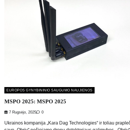
EUROPOS GYNYBININIO SAUGUMO NAUJIENOS
MSPO 2025: MSPO 2025
7 Rugsėjo, 2025
0
Ukrainos kompanija „Kara Dag Technologies“ ir toliau praple
savo „Obriy“ nešiojamo dronų detektoriaus galimybes. „Obriy“