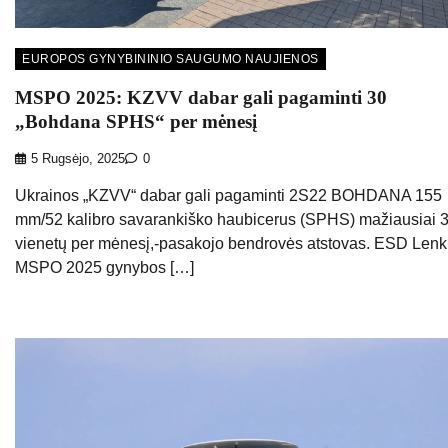
EUROPOS GYNYBININIO SAUGUMO NAUJIENOS
MSPO 2025: KZVV dabar gali pagaminti 30
„Bohdana SPHS“ per mėnesį
5 Rugsėjo, 2025
0
Ukrainos „KZVV“ dabar gali pagaminti 2S22 BOHDANA 155
mm/52 kalibro savarankiško haubicerus (SPHS) mažiausiai 
vienetų per mėnesį,-pasakojo bendrovės atstovas. ESD Lenk
MSPO 2025 gynybos […]