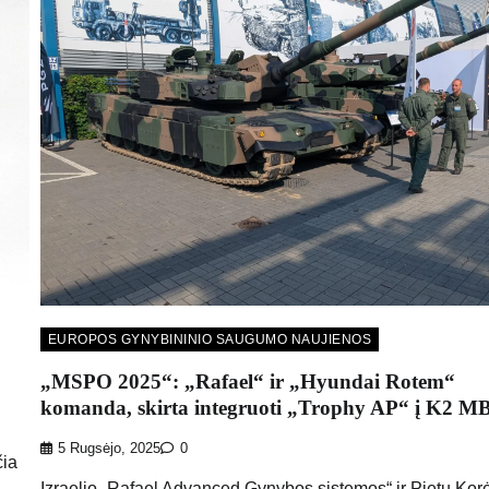
EUROPOS GYNYBININIO SAUGUMO NAUJIENOS
„MSPO 2025“: „Rafael“ ir „Hyundai Rotem“
komanda, skirta integruoti „Trophy AP“ į K2 M
5 Rugsėjo, 2025
0
čia
Izraelio „Rafael Advanced Gynybos sistemos“ ir Pietų Kor