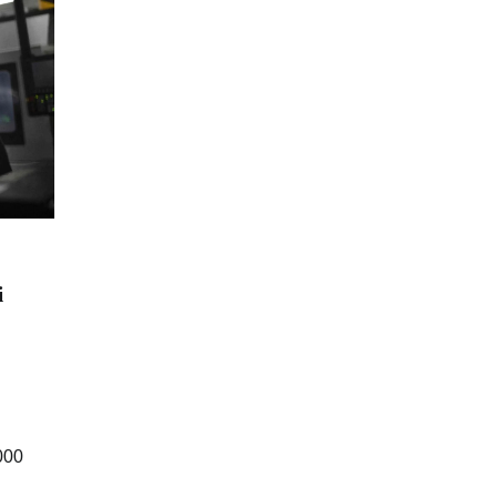
i
000