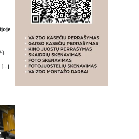
joje
ną,
 […]