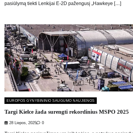
pasiūlymą tiekti Lenkijai E-2D pažengusį „Hawkeye […]
EUROPOS GYNYBININIO SAUGUMO NAUJIENOS
Targi Kielce žada surengti rekordinius MSPO 2025
28 Liepos, 2025
0