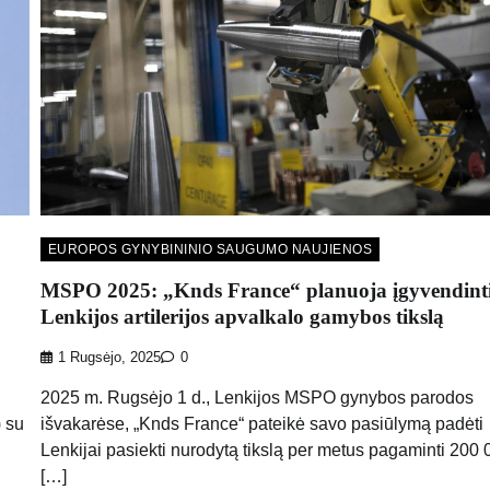
EUROPOS GYNYBININIO SAUGUMO NAUJIENOS
MSPO 2025: „Knds France“ planuoja įgyvendint
Lenkijos artilerijos apvalkalo gamybos tikslą
1 Rugsėjo, 2025
0
2025 m. Rugsėjo 1 d., Lenkijos MSPO gynybos parodos
 su
išvakarėse, „Knds France“ pateikė savo pasiūlymą padėti
Lenkijai pasiekti nurodytą tikslą per metus pagaminti 200 
[…]