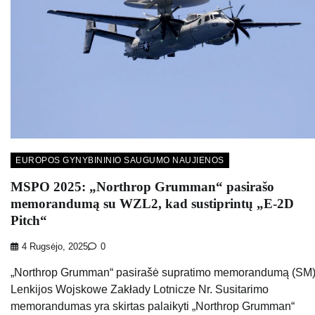
EUROPOS GYNYBININIO SAUGUMO NAUJIENOS
MSPO 2025: „Northrop Grumman“ pasirašo
memorandumą su WZL2, kad sustiprintų „E-2D
Pitch“
4 Rugsėjo, 2025
0
„Northrop Grumman“ pasirašė supratimo memorandumą (SM)
Lenkijos Wojskowe Zakłady Lotnicze Nr. Susitarimo
memorandumas yra skirtas palaikyti „Northrop Grumman“