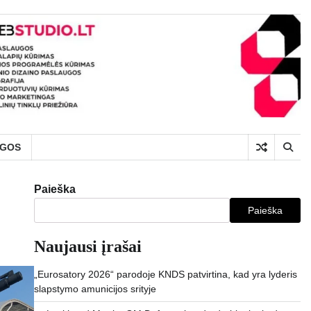
UGOS
Paieška
Paieška
Naujausi įrašai
„Eurosatory 2026“ parodoje KNDS patvirtina, kad yra lyderis
slapstymo amunicijos srityje