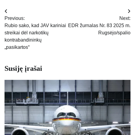
Navigacija
Previous:
Next:
tarp
Rubio sako, kad JAV kariniai
EDR žurnalas Nr. 83 2025 m.
streikai dėl narkotikų
Rugsėjo/spalio
įrašų
kontrabandininkų
„pasikartos“
Susiję įrašai