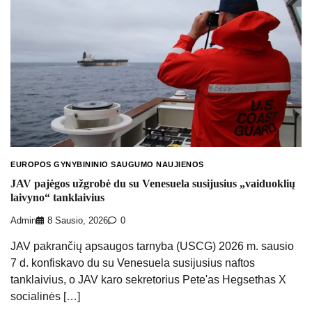
EUROPOS GYNYBININIO SAUGUMO NAUJIENOS
JAV pajėgos užgrobė du su Venesuela susijusius „vaiduoklių
laivyno“ tanklaivius
Admin
8 Sausio, 2026
0
JAV pakrančių apsaugos tarnyba (USCG) 2026 m. sausio
7 d. konfiskavo du su Venesuela susijusius naftos
tanklaivius, o JAV karo sekretorius Pete'as Hegsethas X
socialinės […]