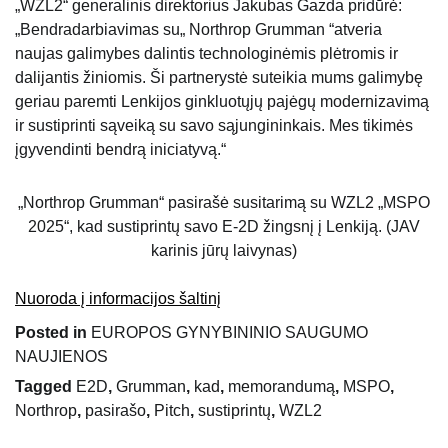
„WZL2“ generalinis direktorius Jakubas Gazda pridūrė:
„Bendradarbiavimas su„ Northrop Grumman “atveria
naujas galimybes dalintis technologinėmis plėtromis ir
dalijantis žiniomis. Ši partnerystė suteikia mums galimybę
geriau paremti Lenkijos ginkluotųjų pajėgų modernizavimą
ir sustiprinti sąveiką su savo sąjungininkais. Mes tikimės
įgyvendinti bendrą iniciatyvą.“
„Northrop Grumman“ pasirašė susitarimą su WZL2 „MSPO
2025“, kad sustiprintų savo E-2D žingsnį į Lenkiją. (JAV
karinis jūrų laivynas)
Nuoroda į informacijos šaltinį
Posted in
EUROPOS GYNYBININIO SAUGUMO
NAUJIENOS
Tagged
E2D
,
Grumman
,
kad
,
memorandumą
,
MSPO
,
Northrop
,
pasirašo
,
Pitch
,
sustiprintų
,
WZL2