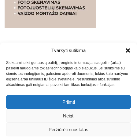
Tvarkyti sutikimą
WEBSTUDIO.LT
© SKAITMENINIO MARKETINGO
Siekdami teikti geriausią patirtį, įrenginio informacijai saugoti ir (arba)
PASLAUGOS. SEO tekstų rašymas, turinio kūrimas,
pasiekti naudojame tokias technologijas kaip slapukus. Jei sutiksime su
straipsnių rašymas ir talpinimas į mūsų valdomas
šiomis technologijomis, galėsime apdoroti duomenis, tokius kaip naršymo
svetaines.2026
Armijai.LT
Theme: Express News By
Adore
elgsena arba unikalūs ID šioje svetainėje. Nesutikimas arba sutikimo
atšaukimas gali neigiamai paveikti tam tikras funkcijas ir funkcijas.
Themes
.
Priimti
Draugai: -
Marketingo agentūra
-
Teisinės
konsultacijos
-
Skaidrių skenavimas
-
Klaipedos miesto
Neigti
naujienos
-
Miesto naujienos
-
Saulius Narbutas
-
Įvaizdžio
kūrimas
-
Veidoskaita
-
Teniso treniruotės
- Pranešimai spaudai
Peržiūrėti nuostatas
-
Kauno naujienos
-
Regionų naujienos
-
Palangos naujienos