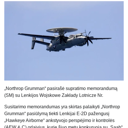
„Northrop Grumman“ pasirašė supratimo memorandumą
(SM) su Lenkijos Wojskowe Zakłady Lotnicze Nr.
Susitarimo memorandumas yra skirtas palaikyti „Northrop
Grumman“ pasiūlymą tiekti Lenkijai E-2D pažengusį
„Hawkeye Airborne“ ankstyvojo perspėjimo ir kontrolės
(AEW & C) orlaivius, kurie šiuo metu konkuruoja su „Saab“