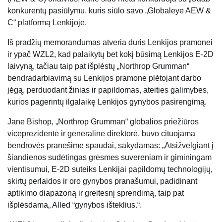
konkurentų pasiūlymu, kuris siūlo savo „Globaleye AEW &
C“ platformą Lenkijoje.
Iš pradžių memorandumas atveria duris Lenkijos pramonei
ir ypač WZL2, kad palaikytų bet kokį būsimą Lenkijos E-2D
laivyną, tačiau taip pat išplėstų „Northrop Grumman“
bendradarbiavimą su Lenkijos pramone plėtojant darbo
jėgą, perduodant žinias ir papildomas, ateities galimybes,
kurios pagerintų ilgalaikę Lenkijos gynybos pasirengimą.
Jane Bishop, „Northrop Grumman“ globalios priežiūros
viceprezidentė ir generalinė direktorė, buvo cituojama
bendrovės pranešime spaudai, sakydamas: „Atsižvelgiant į
šiandienos sudėtingas grėsmes suvereniam ir giminingam
vientisumui, E-2D suteiks Lenkijai papildomų technologijų,
skirtų perlaidos ir oro gynybos pranašumui, padidinant
aptikimo diapazoną ir greitesnį sprendimą, taip pat
išplėsdama„ Alled “gynybos išteklius.“.