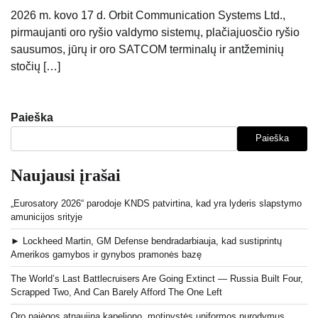
2026 m. kovo 17 d. Orbit Communication Systems Ltd.,
pirmaujanti oro ryšio valdymo sistemų, plačiajuosčio ryšio
sausumos, jūrų ir oro SATCOM terminalų ir antžeminių
stočių […]
Paieška
Paieška
Naujausi įrašai
„Eurosatory 2026“ parodoje KNDS patvirtina, kad yra lyderis slapstymo
amunicijos srityje
► Lockheed Martin, GM Defense bendradarbiauja, kad sustiprintų
Amerikos gamybos ir gynybos pramonės bazę
The World’s Last Battlecruisers Are Going Extinct — Russia Built Four,
Scrapped Two, And Can Barely Afford The One Left
Oro pajėgos atnaujina kapeliono, motinystės uniformos nurodymus