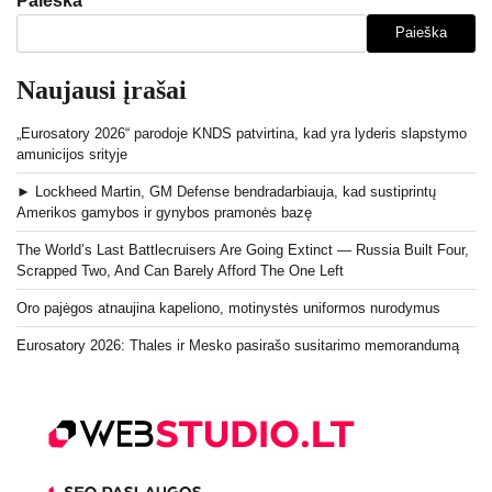
Paieška
Paieška
Naujausi įrašai
„Eurosatory 2026“ parodoje KNDS patvirtina, kad yra lyderis slapstymo
amunicijos srityje
► Lockheed Martin, GM Defense bendradarbiauja, kad sustiprintų
Amerikos gamybos ir gynybos pramonės bazę
The World’s Last Battlecruisers Are Going Extinct — Russia Built Four,
Scrapped Two, And Can Barely Afford The One Left
Oro pajėgos atnaujina kapeliono, motinystės uniformos nurodymus
Eurosatory 2026: Thales ir Mesko pasirašo susitarimo memorandumą