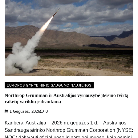
EUROPOS GYNYBININIO SAUGUMO NAUJIENOS
Northrop Grumman ir Australijos vyriausybė įteisino tvirtą
raketų variklių įsitraukimą
1 Gegužės, 2026
0
Kanbera, Australija – 2026 m. gegužės 1 d. – Australijos
Sandrauga atrinko Northrop Grumman Corporation (NYSE:
NOC) dalyvauti oficialiuose įsipareigojimuose, kaip esminį