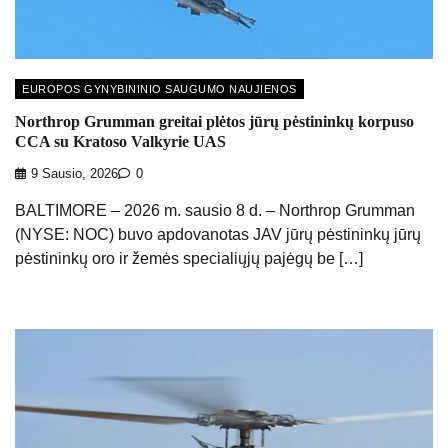
EUROPOS GYNYBININIO SAUGUMO NAUJIENOS
Northrop Grumman greitai plėtos jūrų pėstininkų korpuso
CCA su Kratoso Valkyrie UAS
9 Sausio, 2026
0
BALTIMORE – 2026 m. sausio 8 d. – Northrop Grumman
(NYSE: NOC) buvo apdovanotas JAV jūrų pėstininkų jūrų
pėstininkų oro ir žemės specialiųjų pajėgų be […]