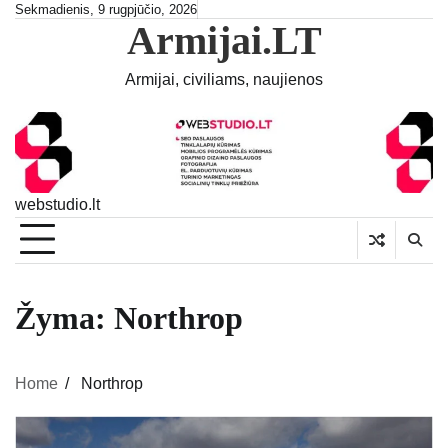
Skip
Sekmadienis, 9 rugpjūčio, 2026
Armijai.LT
to
content
Armijai, civiliams, naujienos
webstudio.lt
Žyma:
Northrop
Home
Northrop