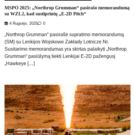
MSPO 2025: „Northrop Grumman“ pasirašo memorandumą
su WZL2, kad sustiprintų „E-2D Pitch“
4 Rugsėjo, 2025
0
„Northrop Grumman“ pasirašė supratimo memorandumą
(SM) su Lenkijos Wojskowe Zakłady Lotnicze Nr.
Susitarimo memorandumas yra skirtas palaikyti „Northrop
Grumman“ pasiūlymą tiekti Lenkijai E-2D pažengusį
„Hawkeye […]