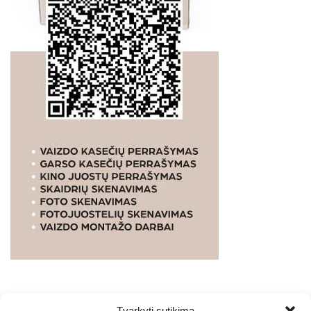
Tvarkyti sutikimą