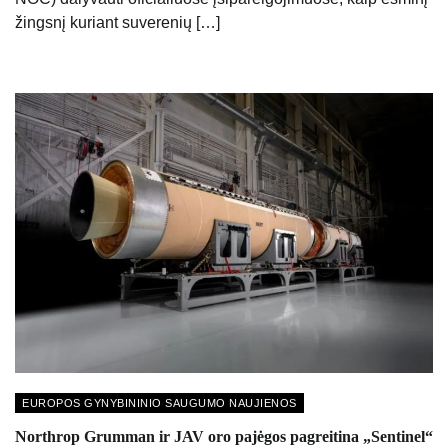
žingsnį kuriant suverenių […]
EUROPOS GYNYBININIO SAUGUMO NAUJIENOS
Northrop Grumman ir JAV oro pajėgos pagreitina „Sentinel“