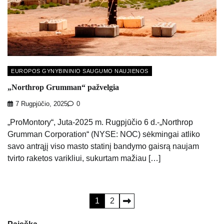
EUROPOS GYNYBININIO SAUGUMO NAUJIENOS
„Northrop Grumman“ pažvelgia
7 Rugpjūčio, 2025
0
„ProMontory“, Juta-2025 m. Rugpjūčio 6 d.-„Northrop
Grumman Corporation“ (NYSE: NOC) sėkmingai atliko
savo antrąjį viso masto statinį bandymo gaisrą naujam
tvirto raketos varikliui, sukurtam mažiau […]
Įrašų
1
2
puslapiavimas