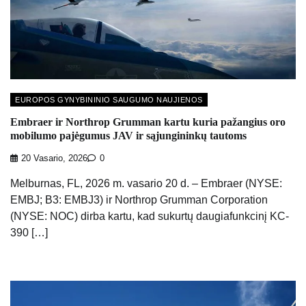
EUROPOS GYNYBININIO SAUGUMO NAUJIENOS
Embraer ir Northrop Grumman kartu kuria pažangius oro
mobilumo pajėgumus JAV ir sąjungininkų tautoms
20 Vasario, 2026
0
Melburnas, FL, 2026 m. vasario 20 d. – Embraer (NYSE:
EMBJ; B3: EMBJ3) ir Northrop Grumman Corporation
(NYSE: NOC) dirba kartu, kad sukurtų daugiafunkcinį KC-
390 […]