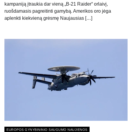
kampaniją įtraukia dar vieną „B-21 Raider“ orlaivį,
ruošdamasis pagreitinti gamybą. Amerikos oro jėga
aplenkti kiekvieną grėsmę Naujausias […]
EUROPOS GYNYBININIO SAUGUMO NAUJIENOS