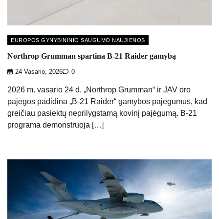
EUROPOS GYNYBININIO SAUGUMO NAUJIENOS
Northrop Grumman spartina B-21 Raider gamybą
24 Vasario, 2026
0
2026 m. vasario 24 d. „Northrop Grumman“ ir JAV oro
pajėgos padidina „B-21 Raider“ gamybos pajėgumus, kad
greičiau pasiektų neprilygstamą kovinį pajėgumą. B-21
programa demonstruoja […]