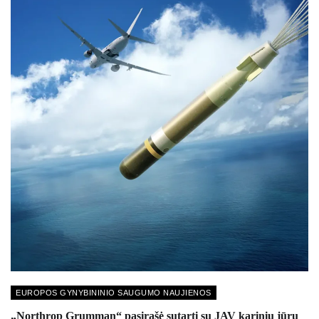
EUROPOS GYNYBININIO SAUGUMO NAUJIENOS
„Northrop Grumman“ pasirašė sutartį su JAV kariniu jūrų