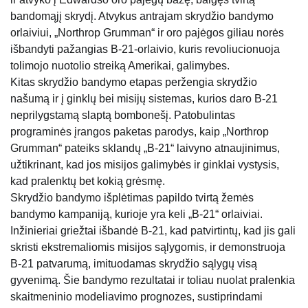
bandomąjį skrydį. Atvykus antrajam skrydžio bandymo
orlaiviui, „Northrop Grumman“ ir oro pajėgos giliau norės
išbandyti pažangias B-21-orlaivio, kuris revoliucionuoja
tolimojo nuotolio streiką Amerikai, galimybes.
Kitas skrydžio bandymo etapas peržengia skrydžio
našumą ir į ginklų bei misijų sistemas, kurios daro B-21
neprilygstamą slaptą bombonešį. Patobulintas
programinės įrangos paketas parodys, kaip „Northrop
Grumman“ pateiks sklandų „B-21“ laivyno atnaujinimus,
užtikrinant, kad jos misijos galimybės ir ginklai vystysis,
kad pralenktų bet kokią grėsmę.
Skrydžio bandymo išplėtimas papildo tvirtą žemės
bandymo kampaniją, kurioje yra keli „B-21“ orlaiviai.
Inžinieriai griežtai išbandė B-21, kad patvirtintų, kad jis gali
skristi ekstremaliomis misijos sąlygomis, ir demonstruoja
B-21 patvarumą, imituodamas skrydžio sąlygų visą
gyvenimą. Šie bandymo rezultatai ir toliau nuolat pralenkia
skaitmeninio modeliavimo prognozes, sustiprindami