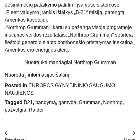
dešimtmečių palaikymo patirtimi įvairiose sistemose,
„Fleet“ valdymo įrankis išlaikys „B-21“ misiją, parengtą
Amerikos kovotojui.
„Northrop Grumman“, kartu su pažanga visoje programoje
ir stiprios veiklos rezultatais, „Northrop Grumman“ spartėja
šeštojo generolo slapto bombonešio pristatymas ir skatina
Amerikos oro energijos ateitį.
Nuotrauka mandagiai Northrop Grumman
Nuoroda į informacijos šaltinį
Posted in
EUROPOS GYNYBININIO SAUGUMO
NAUJIENOS
Tagged
B21
,
bandymą
,
gamyba
,
Grumman
,
Northrop
,
pažvelgia
,
Raider
Navigacija