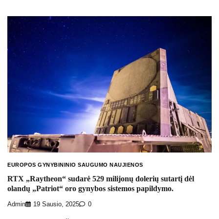
EUROPOS GYNYBININIO SAUGUMO NAUJIENOS
RTX „Raytheon“ sudarė 529 milijonų dolerių sutartį dėl
olandų „Patriot“ oro gynybos sistemos papildymo.
Admin
19 Sausio, 2025
0