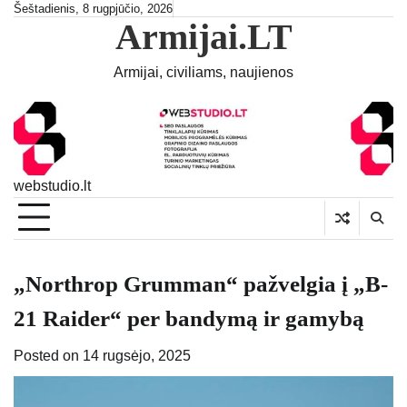
Skip
Šeštadienis, 8 rugpjūčio, 2026
Armijai.LT
to
content
Armijai, civiliams, naujienos
webstudio.lt
„Northrop Grumman“ pažvelgia į „B-
21 Raider“ per bandymą ir gamybą
Posted on
14 rugsėjo, 2025