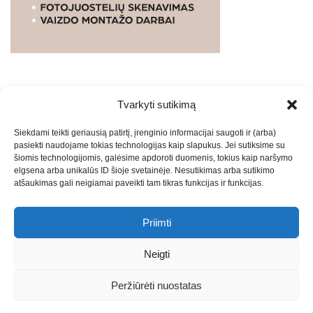
Tvarkyti sutikimą
WEBSTUDIO.LT
© SKAITMENINIO MARKETINGO
Siekdami teikti geriausią patirtį, įrenginio informacijai saugoti ir (arba)
PASLAUGOS. SEO tekstų rašymas, turinio kūrimas,
pasiekti naudojame tokias technologijas kaip slapukus. Jei sutiksime su
straipsnių rašymas ir talpinimas į mūsų valdomas
šiomis technologijomis, galėsime apdoroti duomenis, tokius kaip naršymo
svetaines.2026
Armijai.LT
Theme: Express News By
Adore
elgsena arba unikalūs ID šioje svetainėje. Nesutikimas arba sutikimo
atšaukimas gali neigiamai paveikti tam tikras funkcijas ir funkcijas.
Themes
.
Priimti
Draugai: -
Marketingo agentūra
-
Teisinės
konsultacijos
-
Skaidrių skenavimas
-
Klaipedos miesto
Neigti
naujienos
-
Miesto naujienos
-
Saulius Narbutas
-
Įvaizdžio
kūrimas
-
Veidoskaita
-
Teniso treniruotės
- Pranešimai spaudai
Peržiūrėti nuostatas
-
Kauno naujienos
-
Regionų naujienos
-
Palangos naujienos