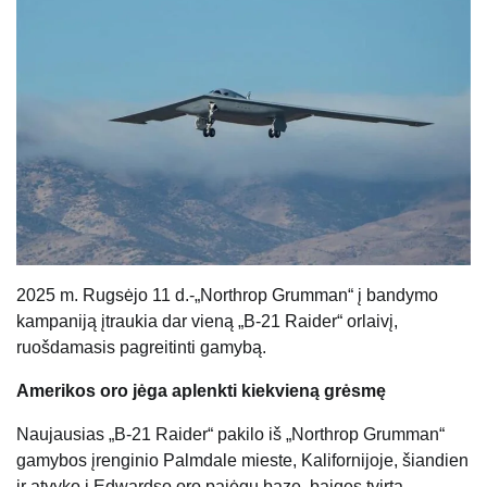
2025 m. Rugsėjo 11 d.-„Northrop Grumman“ į bandymo
kampaniją įtraukia dar vieną „B-21 Raider“ orlaivį,
ruošdamasis pagreitinti gamybą.
Amerikos oro jėga aplenkti kiekvieną grėsmę
Naujausias „B-21 Raider“ pakilo iš „Northrop Grumman“
gamybos įrenginio Palmdale mieste, Kalifornijoje, šiandien
ir atvyko į Edwardso oro pajėgų bazę, baigęs tvirtą