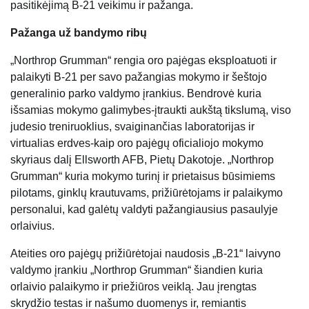
pasitikėjimą B-21 veikimu ir pažanga.
Pažanga už bandymo ribų
„Northrop Grumman“ rengia oro pajėgas eksploatuoti ir
palaikyti B-21 per savo pažangias mokymo ir šeštojo
generalinio parko valdymo įrankius. Bendrovė kuria
išsamias mokymo galimybes-įtraukti aukštą tikslumą, viso
judesio treniruoklius, svaiginančias laboratorijas ir
virtualias erdves-kaip oro pajėgų oficialiojo mokymo
skyriaus dalį Ellsworth AFB, Pietų Dakotoje. „Northrop
Grumman“ kuria mokymo turinį ir prietaisus būsimiems
pilotams, ginklų krautuvams, prižiūrėtojams ir palaikymo
personalui, kad galėtų valdyti pažangiausius pasaulyje
orlaivius.
Ateities oro pajėgų prižiūrėtojai naudosis „B-21“ laivyno
valdymo įrankiu „Northrop Grumman“ šiandien kuria
orlaivio palaikymo ir priežiūros veiklą. Jau įrengtas
skrydžio testas ir našumo duomenys ir, remiantis