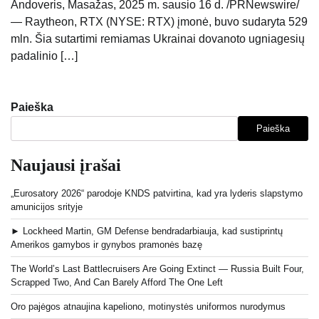
Andoveris, Masažas, 2025 m. sausio 16 d. /PRNewswire/
— Raytheon, RTX (NYSE: RTX) įmonė, buvo sudaryta 529
mln. Šia sutartimi remiamas Ukrainai dovanoto ugniagesių
padalinio […]
Paieška
Paieška
Naujausi įrašai
„Eurosatory 2026“ parodoje KNDS patvirtina, kad yra lyderis slapstymo
amunicijos srityje
► Lockheed Martin, GM Defense bendradarbiauja, kad sustiprintų
Amerikos gamybos ir gynybos pramonės bazę
The World’s Last Battlecruisers Are Going Extinct — Russia Built Four,
Scrapped Two, And Can Barely Afford The One Left
Oro pajėgos atnaujina kapeliono, motinystės uniformos nurodymus