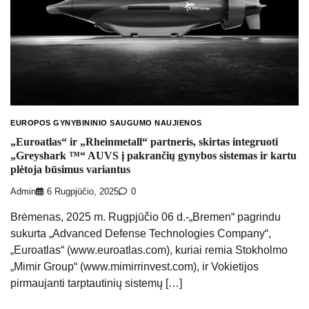
EUROPOS GYNYBININIO SAUGUMO NAUJIENOS
„Euroatlas“ ir „Rheinmetall“ partneris, skirtas integruoti
„Greyshark ™“ AUVS į pakrančių gynybos sistemas ir kartu
plėtoja būsimus variantus
Admin
6 Rugpjūčio, 2025
0
Brėmenas, 2025 m. Rugpjūčio 06 d.-„Bremen“ pagrindu
sukurta „Advanced Defense Technologies Company“,
„Euroatlas“ (www.euroatlas.com), kuriai remia Stokholmo
„Mimir Group“ (www.mimirrinvest.com), ir Vokietijos
pirmaujanti tarptautinių sistemų […]