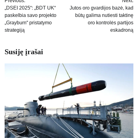
Previous:
Next:
tarp
„DSEI 2025“: „BDT UK“
Jutos oro gvardijos bazė, kad
paskelbia savo projekto
būtų galima nutiesti taktinę
įrašų
„Grayburn“ pristatymo
oro kontrolės partijos
strategiją
eskadroną
Susiję įrašai