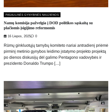
PASAULINĖS GYNYBINĖS NAUJIENOS
Namų komisija pažvelgia į DOD politikos sąskaitą su
plačiomis įsigijimo reformomis
16 Liepos, 2025
0
Rūmų ginkluotųjų tarnybų komiteto nariai antradienį priėmė
pirminį metinio gynybos leidimo įstatymo projekto projektą
po dienos diskusijų dėl galimo Pentagono vadovybės ir
prezidento Donaldo Trumpo […]