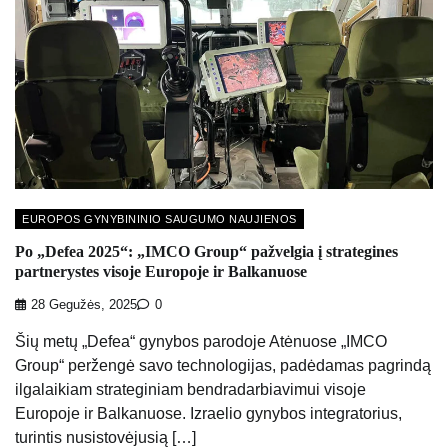
EUROPOS GYNYBININIO SAUGUMO NAUJIENOS
Po „Defea 2025“: „IMCO Group“ pažvelgia į strategines
partnerystes visoje Europoje ir Balkanuose
28 Gegužės, 2025
0
Šių metų „Defea“ gynybos parodoje Atėnuose „IMCO
Group“ peržengė savo technologijas, padėdamas pagrindą
ilgalaikiam strateginiam bendradarbiavimui visoje
Europoje ir Balkanuose. Izraelio gynybos integratorius,
turintis nusistovėjusią […]