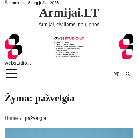
Skip
Šeštadienis, 8 rugpjūčio, 2026
Armijai.LT
to
content
Armijai, civiliams, naujienos
webstudio.lt
Žyma:
pažvelgia
Home
pažvelgia