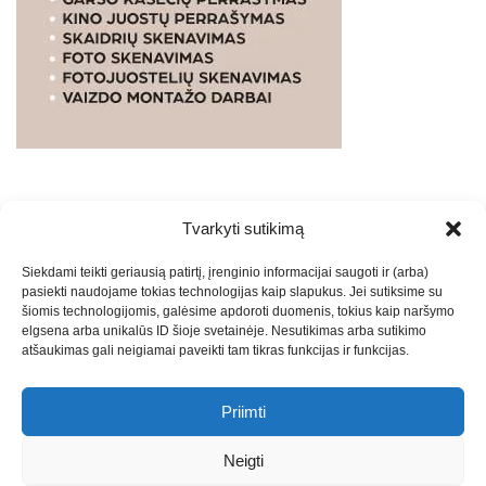
Tvarkyti sutikimą
WEBSTUDIO.LT
© SKAITMENINIO MARKETINGO
Siekdami teikti geriausią patirtį, įrenginio informacijai saugoti ir (arba)
PASLAUGOS. SEO tekstų rašymas, turinio kūrimas,
pasiekti naudojame tokias technologijas kaip slapukus. Jei sutiksime su
straipsnių rašymas ir talpinimas į mūsų valdomas
šiomis technologijomis, galėsime apdoroti duomenis, tokius kaip naršymo
svetaines.2026
Armijai.LT
Theme: Express News By
Adore
elgsena arba unikalūs ID šioje svetainėje. Nesutikimas arba sutikimo
atšaukimas gali neigiamai paveikti tam tikras funkcijas ir funkcijas.
Themes
.
Priimti
Draugai: -
Marketingo agentūra
-
Teisinės
konsultacijos
-
Skaidrių skenavimas
-
Klaipedos miesto
Neigti
naujienos
-
Miesto naujienos
-
Saulius Narbutas
-
Įvaizdžio