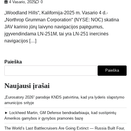
4 Vasario, 2025
0
„Woodland Hills“, Kalifornija-2025 m. Vasario 4 d.-
„Northrop Grumman Corporation“ (NYSE: NOC) skatina
JAV karinio jūrų laivyno navigacijos pajėgumus,
įgyvendindama LN-251M, tai yra LN-251 inercinės
navigacijos […]
Paieška
Paieška
Naujausi įrašai
„Eurosatory 2026“ parodoje KNDS patvirtina, kad yra lyderis slapstymo
amunicijos srityje
► Lockheed Martin, GM Defense bendradarbiauja, kad sustiprintų
Amerikos gamybos ir gynybos pramonės bazę
The World’s Last Battlecruisers Are Going Extinct — Russia Built Four,