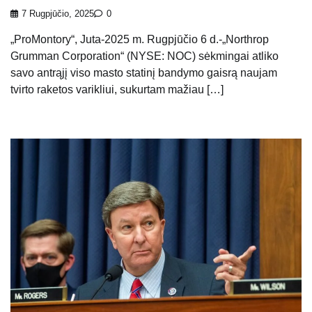
7 Rugpjūčio, 2025
0
„ProMontory“, Juta-2025 m. Rugpjūčio 6 d.-„Northrop
Grumman Corporation“ (NYSE: NOC) sėkmingai atliko
savo antrąjį viso masto statinį bandymo gaisrą naujam
tvirto raketos varikliui, sukurtam mažiau […]