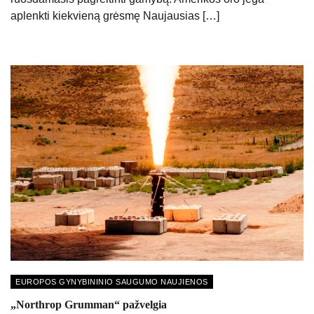
aplenkti kiekvieną grėsmę Naujausias […]
EUROPOS GYNYBININIO SAUGUMO NAUJIENOS
„Northrop Grumman“ pažvelgia