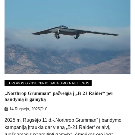
EUROPOS GYNYBININIO SAUGUMO NAUJIENOS
„Northrop Grumman“ pažvelgia į „B-21 Raider“ per
bandymą ir gamybą
14 Rugsėjo, 2025
0
2025 m. Rugsėjo 11 d.-„Northrop Grumman“ į bandymo
kampaniją įtraukia dar vieną „B-21 Raider“ orlaivį,
ruošdamasis pagreitinti gamybą. Amerikos oro jėga