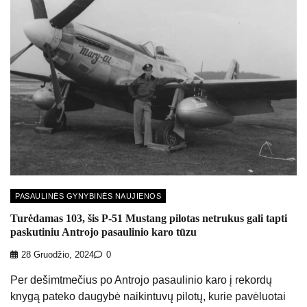
PASAULINĖS GYNYBINĖS NAUJIENOS
Turėdamas 103, šis P-51 Mustang pilotas netrukus gali tapti
paskutiniu Antrojo pasaulinio karo tūzu
28 Gruodžio, 2024
0
Per dešimtmečius po Antrojo pasaulinio karo į rekordų
knygą pateko daugybė naikintuvų pilotų, kurie pavėluotai