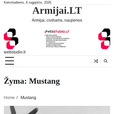
Skip
Ketvirtadienis, 6 rugpjūčio, 2026
Armijai.LT
to
content
Armijai, civiliams, naujienos
webstudio.lt
Žyma:
Mustang
Home
Mustang