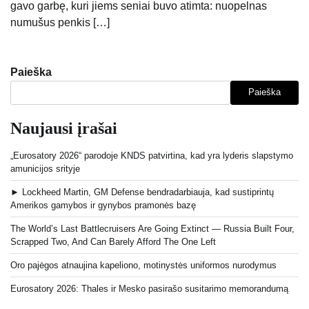
gavo garbę, kuri jiems seniai buvo atimta: nuopelnas
numušus penkis […]
Paieška
Paieška
Naujausi įrašai
„Eurosatory 2026“ parodoje KNDS patvirtina, kad yra lyderis slapstymo
amunicijos srityje
► Lockheed Martin, GM Defense bendradarbiauja, kad sustiprintų
Amerikos gamybos ir gynybos pramonės bazę
The World’s Last Battlecruisers Are Going Extinct — Russia Built Four,
Scrapped Two, And Can Barely Afford The One Left
Oro pajėgos atnaujina kapeliono, motinystės uniformos nurodymus
Eurosatory 2026: Thales ir Mesko pasirašo susitarimo memorandumą