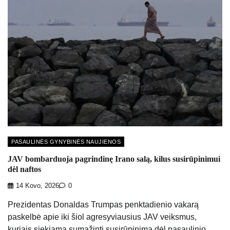
PASAULINĖS GYNYBINĖS NAUJIENOS
JAV bombarduoja pagrindinę Irano salą, kilus susirūpinimui
dėl naftos
14 Kovo, 2026
0
Prezidentas Donaldas Trumpas penktadienio vakarą
paskelbė apie iki šiol agresyviausius JAV veiksmus,
kuriais siekiama sumažinti susirūpinimą dėl pasaulinio