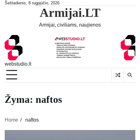
Skip
Šeštadienis, 8 rugpjūčio, 2026
Armijai.LT
to
content
Armijai, civiliams, naujienos
webstudio.lt
Žyma:
naftos
Home
naftos