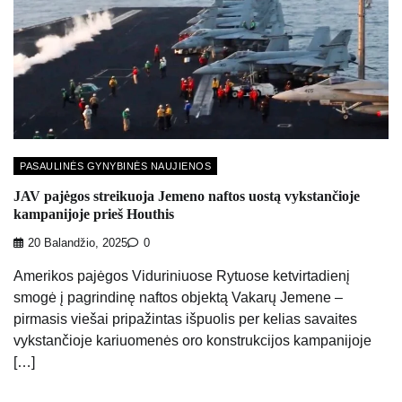
PASAULINĖS GYNYBINĖS NAUJIENOS
JAV pajėgos streikuoja Jemeno naftos uostą vykstančioje
kampanijoje prieš Houthis
20 Balandžio, 2025
0
Amerikos pajėgos Viduriniuose Rytuose ketvirtadienį
smogė į pagrindinę naftos objektą Vakarų Jemene –
pirmasis viešai pripažintas išpuolis per kelias savaites
vykstančioje kariuomenės oro konstrukcijos kampanijoje
[…]