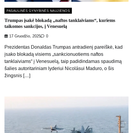
PASAULINĖS GYNYBINĖS NAUJIENOS
Trumpas įsakė blokadą „naftos tanklaiviams“, kuriems
taikomos sankcijos, į Venesuelą
17 Gruodžio, 2025
0
Prezidentas Donaldas Trumpas antradienį pareiškė, kad
įsako blokadą visiems „sankcionuotiems naftos
tanklaiviams“ į Venesuelą, taip padidindamas spaudimą
šalies autoritariniam lyderiui Nicolásui Maduro, o šis
žingsnis […]