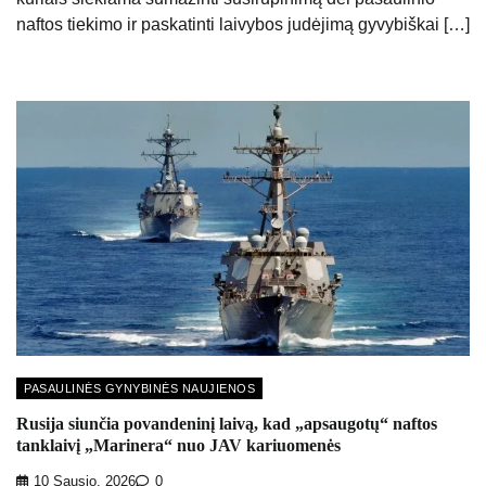
naftos tiekimo ir paskatinti laivybos judėjimą gyvybiškai […]
PASAULINĖS GYNYBINĖS NAUJIENOS
Rusija siunčia povandeninį laivą, kad „apsaugotų“ naftos
tanklaivį „Marinera“ nuo JAV kariuomenės
10 Sausio, 2026
0