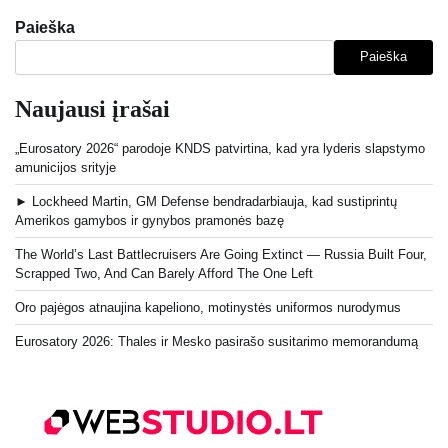
Paieška
Paieška
Naujausi įrašai
„Eurosatory 2026“ parodoje KNDS patvirtina, kad yra lyderis slapstymo
amunicijos srityje
► Lockheed Martin, GM Defense bendradarbiauja, kad sustiprintų
Amerikos gamybos ir gynybos pramonės bazę
The World’s Last Battlecruisers Are Going Extinct — Russia Built Four,
Scrapped Two, And Can Barely Afford The One Left
Oro pajėgos atnaujina kapeliono, motinystės uniformos nurodymus
Eurosatory 2026: Thales ir Mesko pasirašo susitarimo memorandumą