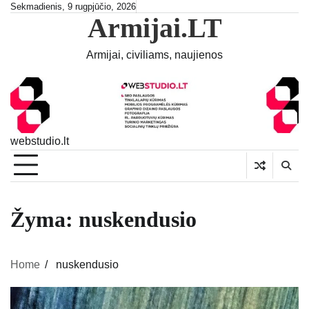
Skip
Sekmadienis, 9 rugpjūčio, 2026
Armijai.LT
to
content
Armijai, civiliams, naujienos
webstudio.lt
Žyma:
nuskendusio
Home
nuskendusio