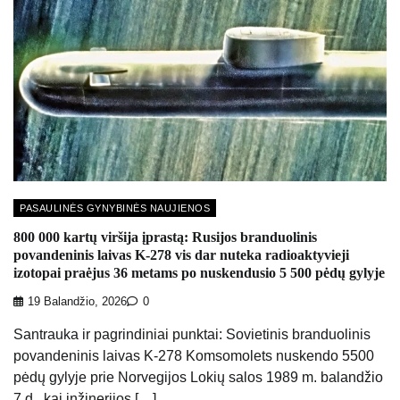
PASAULINĖS GYNYBINĖS NAUJIENOS
800 000 kartų viršija įprastą: Rusijos branduolinis
povandeninis laivas K-278 vis dar nuteka radioaktyvieji
izotopai praėjus 36 metams po nuskendusio 5 500 pėdų gylyje
19 Balandžio, 2026
0
Santrauka ir pagrindiniai punktai: Sovietinis branduolinis
povandeninis laivas K-278 Komsomolets nuskendo 5500
pėdų gylyje prie Norvegijos Lokių salos 1989 m. balandžio
7 d., kai inžinerijos […]