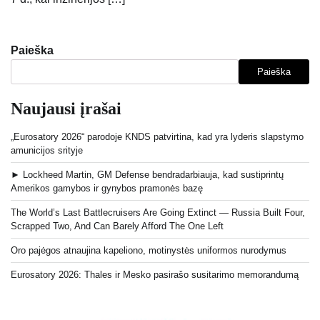
Paieška
Paieška
Naujausi įrašai
„Eurosatory 2026“ parodoje KNDS patvirtina, kad yra lyderis slapstymo
amunicijos srityje
► Lockheed Martin, GM Defense bendradarbiauja, kad sustiprintų
Amerikos gamybos ir gynybos pramonės bazę
The World’s Last Battlecruisers Are Going Extinct — Russia Built Four,
Scrapped Two, And Can Barely Afford The One Left
Oro pajėgos atnaujina kapeliono, motinystės uniformos nurodymus
Eurosatory 2026: Thales ir Mesko pasirašo susitarimo memorandumą