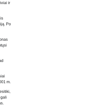
viai ir
is
iją. Po
tonas
ntųsi
kad
iai
2001 m.
sitiki,
gali
as.