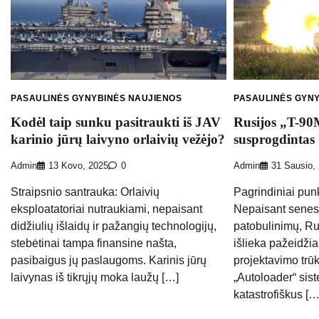
PASAULINĖS GYNYBINĖS NAUJIENOS
PASAULINĖS GYN
Kodėl taip sunku pasitraukti iš JAV
Rusijos „T-90
karinio jūrų laivyno orlaivių vežėjo?
susprogdintas
Admin
13 Kovo, 2025
0
Admin
31 Sausio,
Straipsnio santrauka: Orlaivių
Pagrindiniai punk
eksploatatoriai nutraukiami, nepaisant
Nepaisant senes
didžiulių išlaidų ir pažangių technologijų,
patobulinimų, Ru
stebėtinai tampa finansine našta,
išlieka pažeidži
pasibaigus jų paslaugoms. Karinis jūrų
projektavimo trū
laivynas iš tikrųjų moka laužų […]
„Autoloader“ sist
katastrofiškus […