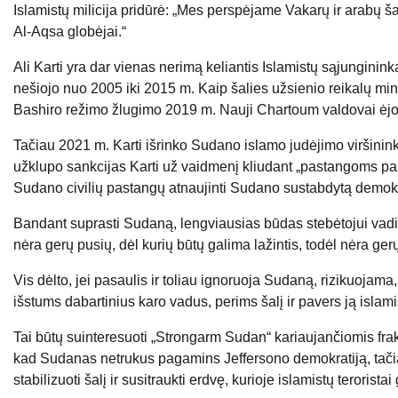
Islamistų milicija pridūrė: „Mes perspėjame Vakarų ir arabų ša
Al-Aqsa globėjai.“
Ali Karti yra dar vienas nerimą keliantis Islamistų sąjunginink
nešiojo nuo 2005 iki 2015 m. Kaip šalies užsienio reikalų mi
Bashiro režimo žlugimo 2019 m. Nauji Chartoum valdovai ėjo 
Tačiau 2021 m. Karti išrinko Sudano islamo judėjimo viršinin
užklupo sankcijas Karti už vaidmenį kliudant „pastangoms pasie
Sudano civilių pastangų atnaujinti Sudano sustabdytą demokr
Bandant suprasti Sudaną, lengviausias būdas stebėtojui vadinti
nėra gerų pusių, dėl kurių būtų galima lažintis, todėl nėra gerų
Vis dėlto, jei pasaulis ir toliau ignoruoja Sudaną, rizikuojama
išstums dabartinius karo vadus, perims šalį ir pavers ją islamis
Tai būtų suinteresuoti „Strongarm Sudan“ kariaujančiomis frakci
kad Sudanas netrukus pagamins Jeffersono demokratiją, tačiau 
stabilizuoti šalį ir susitraukti erdvę, kurioje islamistų terorista