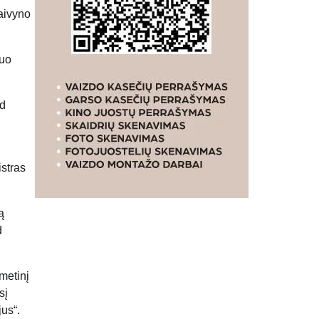
laivyno
juo
ad
istras
ą
d
metinį
sį
us“.