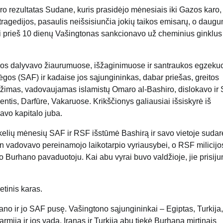
aro rezultatas Sudane, kuris prasidėjo mėnesiais iki Gazos karo
ragedijos, pasaulis neišsisiunčia jokių taikos emisarų, o daug
riai prieš 10 dienų Vašingtonas sankcionavo už cheminius ginklus
ijos dalyvavo žiaurumuose, išžaginimuose ir santraukos egzekuc
os (SAF) ir kadaise jos sąjungininkas, dabar priešas, greitos
imas, vadovaujamas islamistų Omaro al-Bashiro, dislokavo ir S
ntis, Darfūre, Vakaruose. Krikščionys galiausiai išsiskyrė iš
avo kapitalo juba.
elių mėnesių SAF ir RSF išstūmė Bashirą ir savo vietoje sudar
an vadovavo pereinamojo laikotarpio vyriausybei, o RSF milicijo
Burhano pavaduotoju. Kai abu vyrai buvo valdžioje, jie prisij
etinis karas.
no ir jo SAF pusę. Vašingtono sąjungininkai – Egiptas, Turkija,
rmiją ir jos vadą. Iranas ir Turkija abu tiekė Burhaną mirtinais