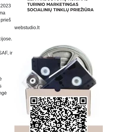
, 2023
uma
 prieš
webstudio.lt
ijose.
AF, ir
ė
s
ungė