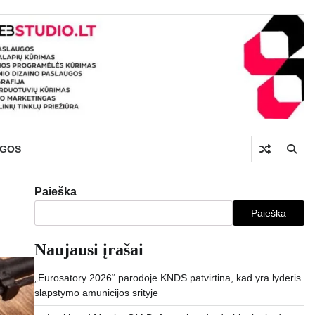
UGOS
Paieška
Paieška
Naujausi įrašai
„Eurosatory 2026“ parodoje KNDS patvirtina, kad yra lyderis
slapstymo amunicijos srityje