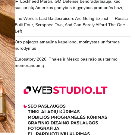
► Lockheed Martin, GM Defense bendradarbiauja, kad
sustiprintų Amerikos gamybos ir gynybos pramonės bazę
The World’s Last Battlecruisers Are Going Extinct — Russia
Built Four, Scrapped Two, And Can Barely Afford The One
Left
Oro pajėgos atnaujina kapeliono, motinystės uniformos
nurodymus
Eurosatory 2026: Thales ir Mesko pasirašo susitarimo
memorandumą