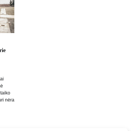
rie
ai
kė
taiko
uri nėra