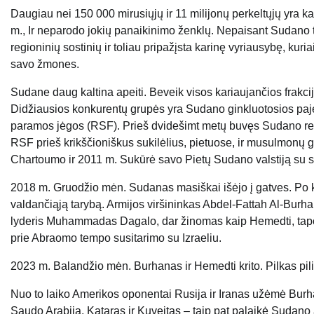
Daugiau nei 150 000 mirusiųjų ir 11 milijonų perkeltųjų yra k
m., Ir neparodo jokių panaikinimo ženklų. Nepaisant Sudano t
regioninių sostinių ir toliau pripažįsta karinę vyriausybę, ku
savo žmones.
Sudane daug kaltina apeiti. Beveik visos kariaujančios frakc
Didžiausios konkurentų grupės yra Sudano ginkluotosios pajėg
paramos jėgos (RSF). Prieš dvidešimt metų buvęs Sudano rež
RSF prieš krikščioniškus sukilėlius, pietuose, ir musulmonų ge
Chartoumo ir 2011 m. Sukūrė savo Pietų Sudano valstiją su s
2018 m. Gruodžio mėn. Sudanas masiškai išėjo į gatves. Po k
valdančiąją tarybą. Armijos viršininkas Abdel-Fattah Al-Burh
lyderis Muhammadas Dagalo, dar žinomas kaip Hemedti, tapo 
prie Abraomo tempo susitarimo su Izraeliu.
2023 m. Balandžio mėn. Burhanas ir Hemedti krito. Pilkas pili
Nuo to laiko Amerikos oponentai Rusija ir Iranas užėmė Burha
Saudo Arabija, Kataras ir Kuveitas – taip pat palaikė Sudano a