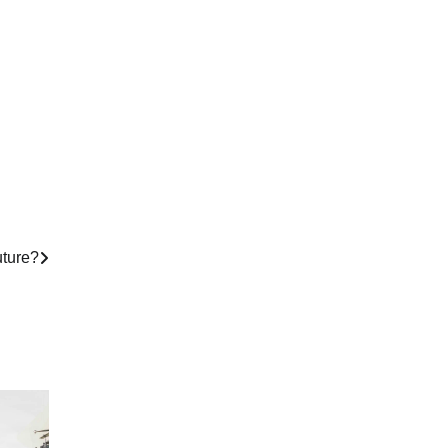
uture?