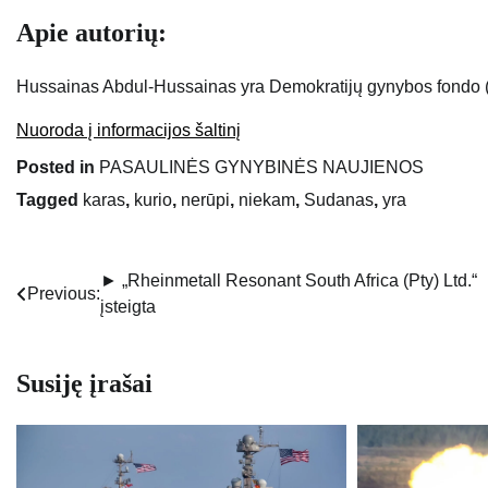
Apie autorių:
Hussainas Abdul-Hussainas yra Demokratijų gynybos fondo 
Nuoroda į informacijos šaltinį
Posted in
PASAULINĖS GYNYBINĖS NAUJIENOS
Tagged
karas
,
kurio
,
nerūpi
,
niekam
,
Sudanas
,
yra
► „Rheinmetall Resonant South Africa (Pty) Ltd.“
Navigacija
Previous:
įsteigta
tarp
įrašų
Susiję įrašai