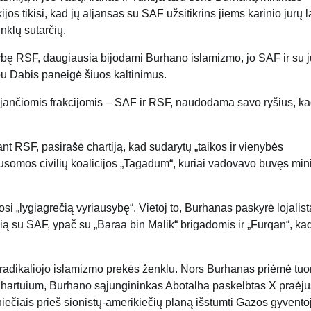
jos tikisi, kad jų aljansas su SAF užsitikrins jiems karinio jūrų 
nklų sutarčių.
nybę RSF, daugiausia bijodami Burhano islamizmo, jo SAF ir su 
bu Dabis paneigė šiuos kaltinimus.
iaujančiomis frakcijomis – SAF ir RSF, naudodama savo ryšius, k
tant RSF, pasirašė chartiją, kad sudarytų „taikos ir vienybės
ausomos civilių koalicijos „Tagadum“, kuriai vadovavo buvęs min
osi „lygiagrečią vyriausybę“. Vietoj to, Burhanas paskyrė lojalist
usią su SAF, ypač su „Baraa bin Malik“ brigadomis ir „Furqan“, ka
adikaliojo islamizmo prekės ženklu. Nors Burhanas priėmė tuo
Chartuium, Burhano sąjungininkas Abotalha paskelbtas X praėju
iečiais prieš sionistų-amerikiečių planą išstumti Gazos gyventoj