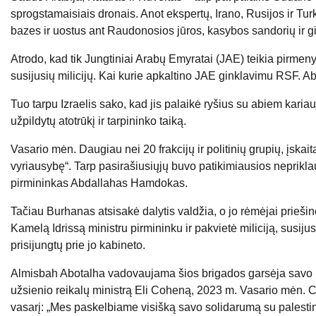
sprogstamaisiais dronais. Anot ekspertų, Irano, Rusijos ir Turki
bazes ir uostus ant Raudonosios jūros, kasybos sandorių ir gi
Atrodo, kad tik Jungtiniai Arabų Emyratai (JAE) teikia pirme
susijusių milicijų. Kai kurie apkaltino JAE ginklavimu RSF. A
Tuo tarpu Izraelis sako, kad jis palaikė ryšius su abiem kar
užpildytų atotrūkį ir tarpininko taiką.
Vasario mėn. Daugiau nei 20 frakcijų ir politinių grupių, įskai
vyriausybę“. Tarp pasirašiusiųjų buvo patikimiausios neprikl
pirmininkas Abdallahas Hamdokas.
Tačiau Burhanas atsisakė dalytis valdžia, o jo rėmėjai priešin
Kamelą Idrissą ministru pirmininku ir pakvietė miliciją, susij
prisijungtų prie jo kabineto.
Almisbah Abotalha vadovaujama šios brigados garsėja savo r
užsienio reikalų ministrą Eli Coheną, 2023 m. Vasario mėn. 
vasarį: „Mes paskelbiame visišką savo solidarumą su palestin