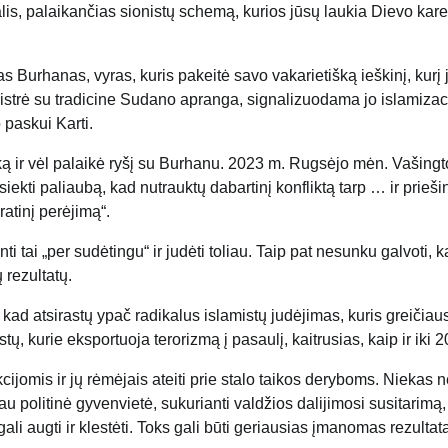
lis, palaikančias sionistų schemą, kurios jūsų laukia Dievo karei
as Burhanas, vyras, kuris pakeitė savo vakarietišką ieškinį, kurį j
nistrė su tradicine Sudano apranga, signalizuodama jo islamizac
paskui Karti.
ką ir vėl palaikė ryšį su Burhanu. 2023 m. Rugsėjo mėn. Vašing
kti paliaubą, kad nutrauktų dabartinį konfliktą tarp … ir prieši
atinį perėjimą“.
 tai „per sudėtingu“ ir judėti toliau. Taip pat nesunku galvoti, 
 rezultatų.
, kad atsirastų ypač radikalus islamistų judėjimas, kuris greičiaus
tų, kurie eksportuoja terorizmą į pasaulį, kaitrusias, kaip ir iki 
jomis ir jų rėmėjais ateiti prie stalo taikos deryboms. Niekas ne
politinė gyvenvietė, sukurianti valdžios dalijimosi susitarimą, 
i gali augti ir klestėti. Toks gali būti geriausias įmanomas rezultat