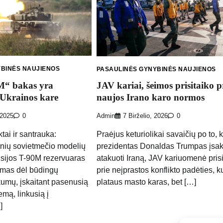
YBINĖS NAUJIENOS
PASAULINĖS GYNYBINĖS NAUJIENOS
M“ bakas yra
JAV kariai, šeimos prisitaiko p
 Ukrainos kare
naujos Irano karo normos
 2025
0
Admin
7 Birželio, 2026
0
tai ir santrauka:
Praėjus keturiolikai savaičių po to, k
nių sovietmečio modelių
prezidentas Donaldas Trumpas įsa
sijos T-90M rezervuaras
atakuoti Iraną, JAV kariuomenė prisi
amas dėl būdingų
prie neįprastos konflikto padėties, k
kumų, įskaitant pasenusią
plataus masto karas, bet […]
emą, linkusią į
]