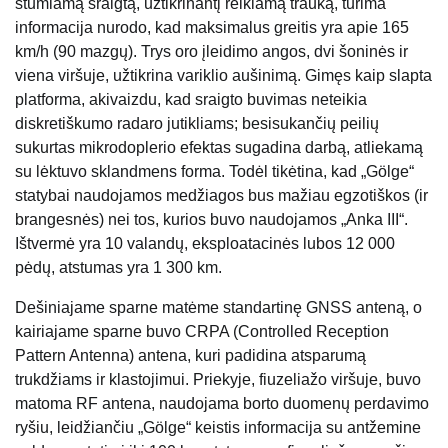
stumiamą sraigtą, užtikrinantį reikiamą trauką, turima
informacija nurodo, kad maksimalus greitis yra apie 165
km/h (90 mazgų). Trys oro įleidimo angos, dvi šoninės ir
viena viršuje, užtikrina variklio aušinimą. Gimęs kaip slapta
platforma, akivaizdu, kad sraigto buvimas neteikia
diskretiškumo radaro jutikliams; besisukančių peilių
sukurtas mikrodoplerio efektas sugadina darbą, atliekamą
su lėktuvo sklandmens forma. Todėl tikėtina, kad „Gölge“
statybai naudojamos medžiagos bus mažiau egzotiškos (ir
brangesnės) nei tos, kurios buvo naudojamos „Anka III“.
Ištvermė yra 10 valandų, eksploatacinės lubos 12 000
pėdų, atstumas yra 1 300 km.
Dešiniajame sparne matėme standartinę GNSS anteną, o
kairiajame sparne buvo CRPA (Controlled Reception
Pattern Antenna) antena, kuri padidina atsparumą
trukdžiams ir klastojimui. Priekyje, fiuzeliažo viršuje, buvo
matoma RF antena, naudojama borto duomenų perdavimo
ryšiu, leidžiančiu „Gölge“ keistis informacija su antžemine