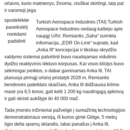
orlaivis, kurio matmenys, žinoma, visiškai skirtingi, taip pat
ir varomoji jėga
spustelėkite
Turkish Aerospace Industries (TAI) Turkish
paveikslėlį
Aerospace Industries nedaug kalbėjo apie
norėdami
naująjį UAV. Remiantis „Saha“ surinkta
padidinti
informacija, „EDR On-Line“ suprato, kad
„Anka III“ koncepcijai ir tiksliau skrydžio
valdymo sistemai patvirtinti buvo naudojamas vidutinio
dydžio reaktyvinis lėktuvo korpusas. Kai visos kliūtys buvo
sėkmingai įveiktos, o dabar gaminamas Anka III, TAI
planuoja pirmąjį orlaivį pristatyti 2028 m. Remiantis
bendrovės pateiktais skaičiais, Anka III didžiausia kilimo
masė yra 6,5 ​​tonos, gali kelti 1 200 kg naudingąją apkrovą
ir gali skristi aukštyje iki 40 000 mač.
Tada įmonės inžinieriai pažvelgė į sumažintą technologijos
demonstratoriaus versiją, iš kurios gimė Gölge, 5 metrų
ilgio delta sparnų sklandis, labai panašus į Anka III,