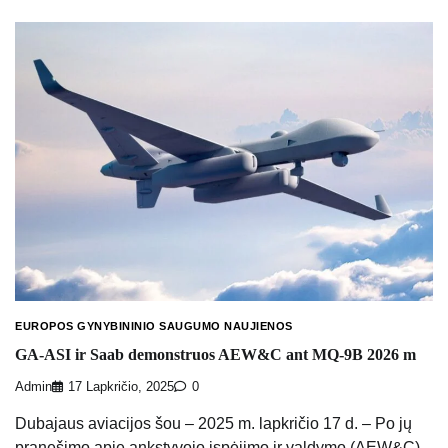
EUROPOS GYNYBININIO SAUGUMO NAUJIENOS
GA-ASI ir Saab demonstruos AEW&C ant MQ-9B 2026 m
Admin
17 Lapkričio, 2025
0
Dubajaus aviacijos šou – 2025 m. lapkričio 17 d. – Po jų
pranešimo apie ankstyvojo įspėjimo ir valdymo (AEW&C)