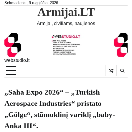
Skip
Sekmadienis, 9 rugpjūčio, 2026
Armijai.LT
to
content
Armijai, civiliams, naujienos
webstudio.lt
„Saha Expo 2026“ – „Turkish
Aerospace Industries“ pristato
„Gölge“, stūmoklinį variklį „baby-
Anka III“.