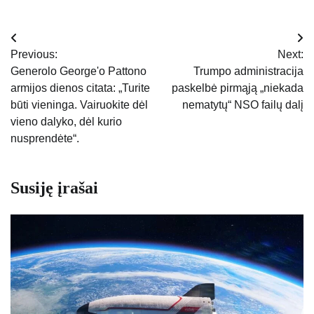
Navigacija
Previous:
Next:
tarp
Generolo George'o Pattono
Trumpo administracija
armijos dienos citata: „Turite
paskelbė pirmąją „niekada
įrašų
būti vieninga. Vairuokite dėl
nematytų“ NSO failų dalį
vieno dalyko, dėl kurio
nusprendėte“.
Susiję įrašai