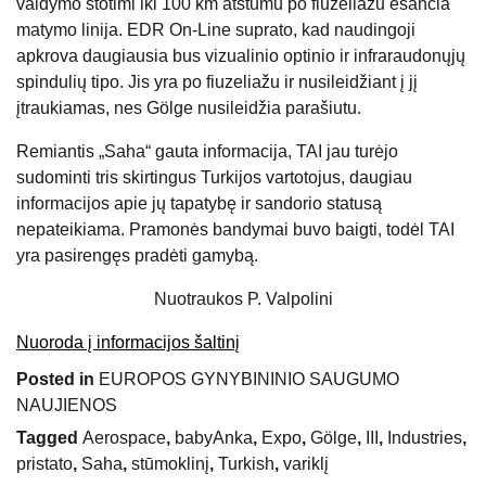
valdymo stotimi iki 100 km atstumu po fiuzeliažu esančia
matymo linija. EDR On-Line suprato, kad naudingoji
apkrova daugiausia bus vizualinio optinio ir infraraudonųjų
spindulių tipo. Jis yra po fiuzeliažu ir nusileidžiant į jį
įtraukiamas, nes Gölge nusileidžia parašiutu.
Remiantis „Saha“ gauta informacija, TAI jau turėjo
sudominti tris skirtingus Turkijos vartotojus, daugiau
informacijos apie jų tapatybę ir sandorio statusą
nepateikiama. Pramonės bandymai buvo baigti, todėl TAI
yra pasirengęs pradėti gamybą.
Nuotraukos P. Valpolini
Nuoroda į informacijos šaltinį
Posted in
EUROPOS GYNYBININIO SAUGUMO
NAUJIENOS
Tagged
Aerospace
,
babyAnka
,
Expo
,
Gölge
,
III
,
Industries
,
pristato
,
Saha
,
stūmoklinį
,
Turkish
,
variklį