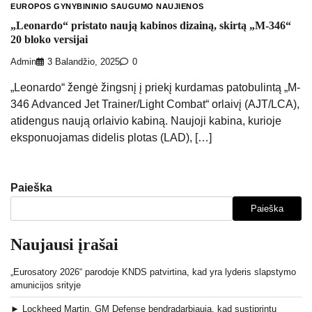
EUROPOS GYNYBININIO SAUGUMO NAUJIENOS
„Leonardo“ pristato naują kabinos dizainą, skirtą „M-346“
20 bloko versijai
Admin
3 Balandžio, 2025
0
„Leonardo“ žengė žingsnį į priekį kurdamas patobulintą „M-
346 Advanced Jet Trainer/Light Combat“ orlaivį (AJT/LCA),
atidengus naują orlaivio kabiną. Naujoji kabina, kurioje
eksponuojamas didelis plotas (LAD), […]
Paieška
Paieška
Naujausi įrašai
„Eurosatory 2026“ parodoje KNDS patvirtina, kad yra lyderis slapstymo
amunicijos srityje
► Lockheed Martin, GM Defense bendradarbiauja, kad sustiprintų