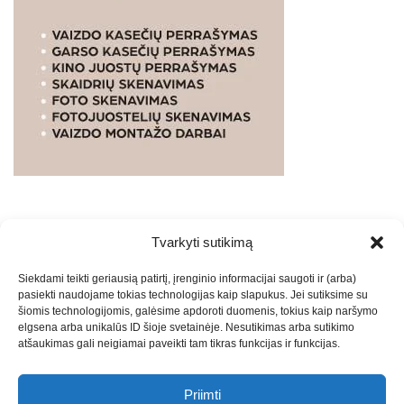
Tvarkyti sutikimą
WEBSTUDIO.LT
© SKAITMENINIO MARKETINGO
Siekdami teikti geriausią patirtį, įrenginio informacijai saugoti ir (arba)
PASLAUGOS. SEO tekstų rašymas, turinio kūrimas,
pasiekti naudojame tokias technologijas kaip slapukus. Jei sutiksime su
straipsnių rašymas ir talpinimas į mūsų valdomas
šiomis technologijomis, galėsime apdoroti duomenis, tokius kaip naršymo
svetaines.2026
Armijai.LT
Theme: Express News By
Adore
elgsena arba unikalūs ID šioje svetainėje. Nesutikimas arba sutikimo
atšaukimas gali neigiamai paveikti tam tikras funkcijas ir funkcijas.
Themes
.
Priimti
Draugai: -
Marketingo agentūra
-
Teisinės