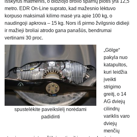
išskyrus matmenis, o didžiojo brolio sparnų plotis yra 12,5
metro. EDR On-Line suprato, kad mažesnio lėktuvo
korpuso maksimali kilimo masė yra apie 100 kg, o
naudingoji apkrova – 15 kg. Nors iš pirmo žvilgsnio didieji
ir mažieji broliai atrodo gana panašūs, bendrumai
vertinami 30 proc.
„Gölge“
pakyla nuo
katapultos,
kuri leidžia
įveikti
strigimo
greitį, o 14
AG dviejų
cilindrų
spustelėkite paveikslėlį norėdami
variklis varo
padidinti
dviejų
menčių