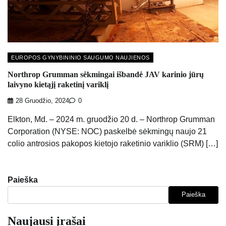
EUROPOS GYNYBININIO SAUGUMO NAUJIENOS
Northrop Grumman sėkmingai išbandė JAV karinio jūrų
laivyno kietąjį raketinį variklį
28 Gruodžio, 2024
0
Elkton, Md. – 2024 m. gruodžio 20 d. – Northrop Grumman
Corporation (NYSE: NOC) paskelbė sėkmingų naujo 21
colio antrosios pakopos kietojo raketinio variklio (SRM) […]
Paieška
Paieška
Naujausi įrašai