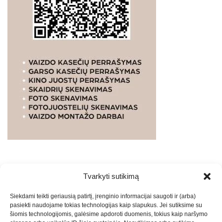
Tvarkyti sutikimą
WEBSTUDIO.LT
© SKAITMENINIO MARKETINGO
Siekdami teikti geriausią patirtį, įrenginio informacijai saugoti ir (arba)
PASLAUGOS. SEO tekstų rašymas, turinio kūrimas,
pasiekti naudojame tokias technologijas kaip slapukus. Jei sutiksime su
straipsnių rašymas ir talpinimas į mūsų valdomas
šiomis technologijomis, galėsime apdoroti duomenis, tokius kaip naršymo