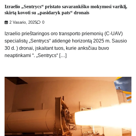
Izraelio „Sentrycs“ pristato savarankiško mokymosi variklį,
skirtą kovoti su „pasidaryk pats“ dronais
2 Vasario, 2025
0
Izraelio prieštaringos oro transporto priemonių (C-UAV)
specialistų „Sentrycs“ atidengė horizontą 2025 m. Sausio
30 d. ) dronai, įskaitant tuos, kurie anksčiau buvo
neaptinkami “. „Sentrycs“ […]