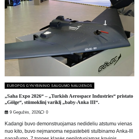
EUROPOS GYNYBININIO SAUGUMO NAUJIENOS
„Saha Expo 2026“ – „Turkish Aerospace Industries“ pristato
„Gölge“, stūmoklinį variklį „baby-Anka III“.
9 Gegužės, 2026
0
Kadangi buvo demonstruojamas nedideliu atstumu vienas
nuo kito, buvo neįmanoma nepastebėti stulbinamo Anka-III
panašumo. 7 tonnes klasės nepilotuojamas kovinis