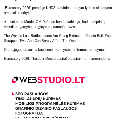
„Eurosatory 2026“ parodoje KNDS patvirtina, kad yra lyderis slapstymo
amunicijos srityje
► Lockheed Martin, GM Defense bendradarbiauja, kad sustiprintų
Amerikos gamybos ir gynybos pramonės bazę
The World’s Last Battlecruisers Are Going Extinct — Russia Built Four,
Scrapped Two, And Can Barely Afford The One Left
Oro pajėgos atnaujina kapeliono, motinystės uniformos nurodymus
Eurosatory 2026: Thales ir Mesko pasirašo susitarimo memorandumą