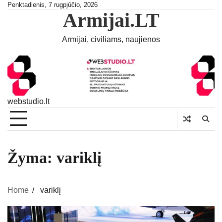
Skip
Penktadienis, 7 rugpjūčio, 2026
Armijai.LT
to
content
Armijai, civiliams, naujienos
webstudio.lt
Žyma:
variklį
Home
variklį