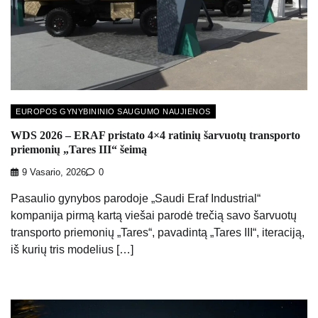
EUROPOS GYNYBININIO SAUGUMO NAUJIENOS
WDS 2026 – ERAF pristato 4×4 ratinių šarvuotų transporto
priemonių „Tares III“ šeimą
9 Vasario, 2026
0
Pasaulio gynybos parodoje „Saudi Eraf Industrial“
kompanija pirmą kartą viešai parodė trečią savo šarvuotų
transporto priemonių „Tares“, pavadintą „Tares III“, iteraciją,
iš kurių tris modelius […]