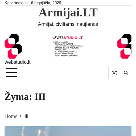
Skip
Ketvirtadienis, 6 rugpjūčio, 2026
Armijai.LT
to
content
Armijai, civiliams, naujienos
webstudio.lt
Žyma:
III
Home
III