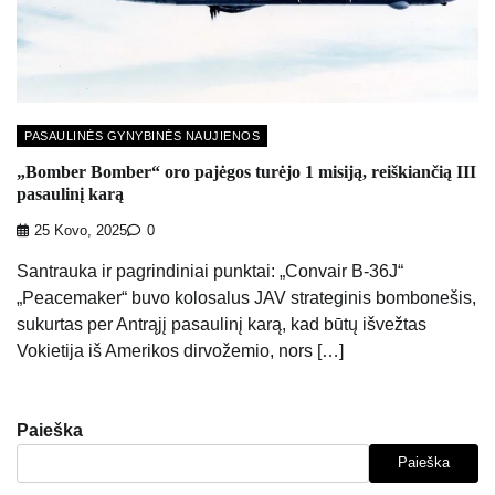
PASAULINĖS GYNYBINĖS NAUJIENOS
„Bomber Bomber“ oro pajėgos turėjo 1 misiją, reiškiančią III
pasaulinį karą
25 Kovo, 2025
0
Santrauka ir pagrindiniai punktai: „Convair B-36J“
„Peacemaker“ buvo kolosalus JAV strateginis bombonešis,
sukurtas per Antrąjį pasaulinį karą, kad būtų išvežtas
Vokietija iš Amerikos dirvožemio, nors […]
Paieška
Paieška