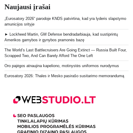
Naujausi įrašai
„Eurosatory 2026“ parodoje KNDS patvirtina, kad yra lyderis slapstymo
amunicijos srityje
► Lockheed Martin, GM Defense bendradarbiauja, kad sustiprintų
Amerikos gamybos ir gynybos pramonės bazę
The World’s Last Battlecruisers Are Going Extinct — Russia Built Four,
Scrapped Two, And Can Barely Afford The One Left
Oro pajėgos atnaujina kapeliono, motinystės uniformos nurodymus
Eurosatory 2026: Thales ir Mesko pasirašo susitarimo memorandumą