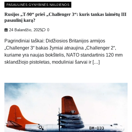
PASAULINĖS GYNYBINĖS NAUJIENOS
Rusijos „T-90“ prieš „Challenger 3“: kuris tankas laimėtų III
pasaulinį karą?
24 Balandžio, 2025
0
Pagrindiniai taškai: Didžiosios Britanijos armijos
„Challenger 3“ bakas žymiai atnaujina „Challenger 2“,
kuriame yra naujas bokštelis, NATO standartinis 120 mm
sklandžiojo pistoletas, moduliniai šarvai ir […]