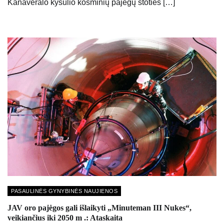
Kanaveralo kyšulio kosminių pajėgų stoties […]
PASAULINĖS GYNYBINĖS NAUJIENOS
JAV oro pajėgos gali išlaikyti „Minuteman III Nukes“,
veikiančius iki 2050 m .: Ataskaita