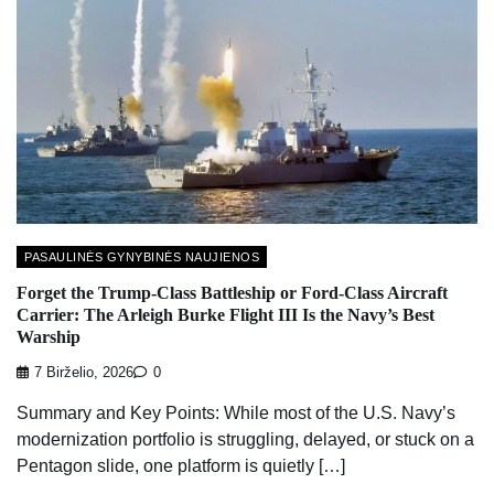
PASAULINĖS GYNYBINĖS NAUJIENOS
Forget the Trump-Class Battleship or Ford-Class Aircraft
Carrier: The Arleigh Burke Flight III Is the Navy’s Best
Warship
7 Birželio, 2026
0
Summary and Key Points: While most of the U.S. Navy’s
modernization portfolio is struggling, delayed, or stuck on a
Pentagon slide, one platform is quietly […]