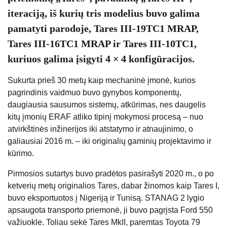
iteraciją, iš kurių tris modelius buvo galima
pamatyti parodoje, Tares III-19TC1 MRAP,
Tares III-16TC1 MRAP ir Tares III-10TC1,
kuriuos galima įsigyti 4 × 4 konfigūracijos.
Sukurta prieš 30 metų kaip mechaninė įmonė, kurios
pagrindinis vaidmuo buvo gynybos komponentų,
daugiausia sausumos sistemų, atkūrimas, nes daugelis
kitų įmonių ERAF atliko tipinį mokymosi procesą – nuo ​​
atvirkštinės inžinerijos iki atstatymo ir atnaujinimo, o
galiausiai 2016 m. – iki originalių gaminių projektavimo ir
kūrimo.
Pirmosios sutartys buvo pradėtos pasirašyti 2020 m., o po
ketverių metų originalios Tares, dabar žinomos kaip Tares I,
buvo eksportuotos į Nigeriją ir Tunisą. STANAG 2 lygio
apsaugota transporto priemonė, ji buvo pagrįsta Ford 550
važiuokle. Toliau sekė Tares MkII, paremtas Toyota 79