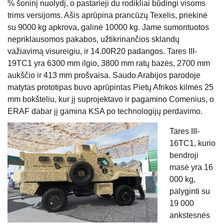
% šoninį nuolydį, o pastarieji du rodikliai būdingi visoms
trims versijoms. Ašis aprūpina prancūzų Texelis, priekinė
su 9000 kg apkrova, galinė 10000 kg. Jame sumontuotos
nepriklausomos pakabos, užtikrinančios sklandų
važiavimą visureigiu, ir 14.00R20 padangos. Tares III-
19TC1 yra 6300 mm ilgio, 3800 mm ratų bazės, 2700 mm
aukščio ir 413 mm prošvaisa. Saudo Arabijos parodoje
matytas prototipas buvo aprūpintas Pietų Afrikos kilmės 25
mm bokšteliu, kur jį suprojektavo ir pagamino Comenius, o
ERAF dabar jį gamina KSA po technologijų perdavimo.
Tares III-
16TC1, kurio
bendroji
masė yra 16
000 kg,
palyginti su
19 000
ankstesnės