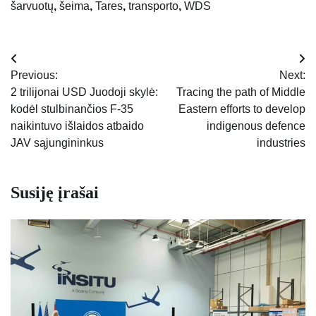
šarvuotų
,
šeima
,
Tares
,
transporto
,
WDS
Navigacija
Previous:
Next:
tarp
2 trilijonai USD Juodoji skylė:
Tracing the path of Middle
kodėl stulbinančios F-35
Eastern efforts to develop
įrašų
naikintuvo išlaidos atbaido
indigenous defence
JAV sąjungininkus
industries
Susiję įrašai