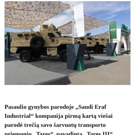
Pasaulio gynybos parodoje „Saudi Eraf
Industrial“ kompanija pirmą kartą viešai
parodė trečią savo šarvuotų transporto
priemonių „Tares“, pavadintą „Tares III“,