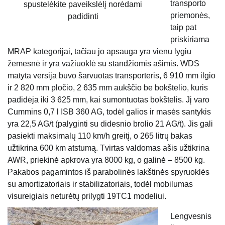
transporto
spustelėkite paveikslėlį norėdami
priemonės,
padidinti
taip pat
priskiriama
MRAP kategorijai, tačiau jo apsauga yra vienu lygiu
žemesnė ir yra važiuoklė su standžiomis ašimis. WDS
matyta versija buvo šarvuotas transporteris, 6 910 mm ilgio
ir 2 820 mm pločio, 2 635 mm aukščio be bokštelio, kuris
padidėja iki 3 625 mm, kai sumontuotas bokštelis. Jį varo
Cummins 0,7 l ISB 360 AG, todėl galios ir masės santykis
yra 22,5 AG/t (palyginti su didesnio brolio 21 AG/t). Jis gali
pasiekti maksimalų 110 km/h greitį, o 265 litrų bakas
užtikrina 600 km atstumą. Tvirtas valdomas ašis užtikrina
AWR, priekinė apkrova yra 8000 kg, o galinė – 8500 kg.
Pakabos pagamintos iš parabolinės lakštinės spyruoklės
su amortizatoriais ir stabilizatoriais, todėl mobilumas
visureigiais neturėtų prilygti 19TC1 modeliui.
Lengvesnis