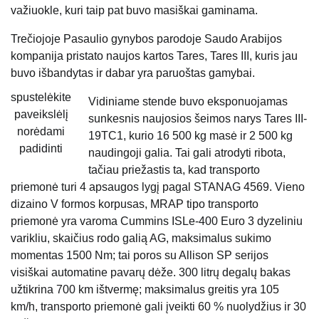
važiuokle, kuri taip pat buvo masiškai gaminama.
Trečiojoje Pasaulio gynybos parodoje Saudo Arabijos
kompanija pristato naujos kartos Tares, Tares III, kuris jau
buvo išbandytas ir dabar yra paruoštas gamybai.
spustelėkite
Vidiniame stende buvo eksponuojamas
paveikslėlį
sunkesnis naujosios šeimos narys Tares III-
norėdami
19TC1, kurio 16 500 kg masė ir 2 500 kg
padidinti
naudingoji galia. Tai gali atrodyti ribota,
tačiau priežastis ta, kad transporto
priemonė turi 4 apsaugos lygį pagal STANAG 4569. Vieno
dizaino V formos korpusas, MRAP tipo transporto
priemonė yra varoma Cummins ISLe-400 Euro 3 dyzeliniu
varikliu, skaičius rodo galią AG, maksimalus sukimo
momentas 1500 Nm; tai poros su Allison SP serijos
visiškai automatine pavarų dėže. 300 litrų degalų bakas
užtikrina 700 km ištvermę; maksimalus greitis yra 105
km/h, transporto priemonė gali įveikti 60 % nuolydžius ir 30