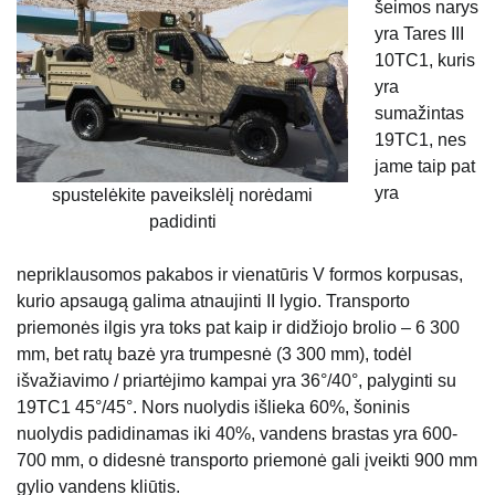
šeimos narys
yra Tares III
10TC1, kuris
yra
sumažintas
19TC1, nes
jame taip pat
yra
spustelėkite paveikslėlį norėdami
padidinti
nepriklausomos pakabos ir vienatūris V formos korpusas,
kurio apsaugą galima atnaujinti II lygio. Transporto
priemonės ilgis yra toks pat kaip ir didžiojo brolio – 6 300
mm, bet ratų bazė yra trumpesnė (3 300 mm), todėl
išvažiavimo / priartėjimo kampai yra 36°/40°, palyginti su
19TC1 45°/45°. Nors nuolydis išlieka 60%, šoninis
nuolydis padidinamas iki 40%, vandens brastas yra 600-
700 mm, o didesnė transporto priemonė gali įveikti 900 mm
gylio vandens kliūtis.