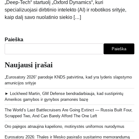
„Deep-Tech“ startuolį „Oxford Dynamics“, kuri
specializuojasi dirbtinio intelekto (AI) ir robotikos srityje,
kaip dalį savo nuolatinio siekio […]
Paieška
Paieška
Naujausi įrašai
„Eurosatory 2026“ parodoje KNDS patvirtina, kad yra lyderis slapstymo
amunicijos srityje
► Lockheed Martin, GM Defense bendradarbiauja, kad sustiprintų
Amerikos gamybos ir gynybos pramonės bazę
The World’s Last Battlecruisers Are Going Extinct — Russia Built Four,
Scrapped Two, And Can Barely Afford The One Left
Oro pajėgos atnaujina kapeliono, motinystės uniformos nurodymus
Eurosatory 2026: Thales ir Mesko pasirašo susitarimo memorandumą