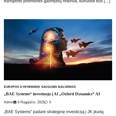
transporto priemonės galimybių rinkiniai, kuriuose bus […]
EUROPOS GYNYBININIO SAUGUMO NAUJIENOS
„BAE Systems“ investuoja į AI „Oxford Dynamics“ AI
Admin
9 Rugpjūčio, 2025
0
„BAE Systems“ padarė strateginę investiciją į JK įkurtą