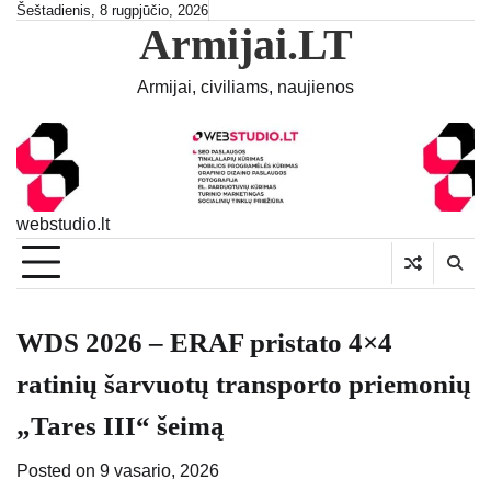
Skip
Šeštadienis, 8 rugpjūčio, 2026
Armijai.LT
to
content
Armijai, civiliams, naujienos
webstudio.lt
WDS 2026 – ERAF pristato 4×4
ratinių šarvuotų transporto priemonių
„Tares III“ šeimą
Posted on
9 vasario, 2026