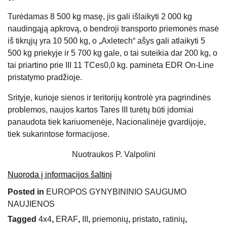
Turėdamas 8 500 kg masę, jis gali išlaikyti 2 000 kg
naudingąją apkrovą, o bendroji transporto priemonės masė
iš tikrųjų yra 10 500 kg, o „Axletech“ ašys gali atlaikyti 5
500 kg priekyje ir 5 700 kg gale, o tai suteikia dar 200 kg, o
tai priartino prie III 11 TCes0,0 kg. paminėta EDR On-Line
pristatymo pradžioje.
Srityje, kurioje sienos ir teritorijų kontrolė yra pagrindinės
problemos, naujos kartos Tares III turėtų būti įdomiai
panaudota tiek kariuomenėje, Nacionalinėje gvardijoje,
tiek sukarintose formacijose.
Nuotraukos P. Valpolini
Nuoroda į informacijos šaltinį
Posted in
EUROPOS GYNYBININIO SAUGUMO
NAUJIENOS
Tagged
4x4
,
ERAF
,
III
,
priemonių
,
pristato
,
ratinių
,