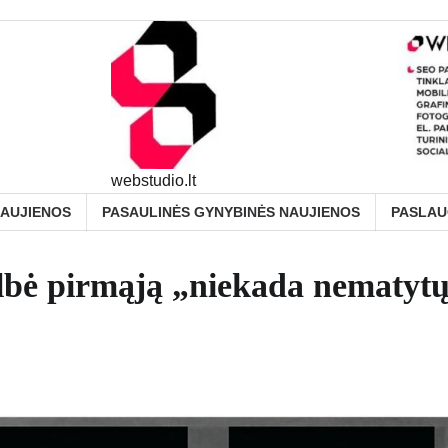
webstudio.lt
NAUJIENOS
PASAULINĖS GYNYBINĖS NAUJIENOS
PASLA
lbė pirmąją „niekada nematyt