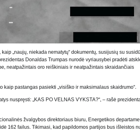
, kaip „naujų, niekada nematytų“ dokumentų, susijusių su susid
prezidentas Donaldas Trumpas nurodė vyriausybei pradėti atskle
, neatpažintais oro reiškiniais ir neatpažintais skraidančiais
o kaip pastangas pasiekti „visiško ir maksimalaus skaidrumo“.
i patys nuspręsti: „KAS PO VELNAS VYKSTA?“, – rašė prezidenta
ionalinės žvalgybos direktoriaus biuru, Energetikos departame
dė 162 failus. Tikimasi, kad papildomos partijos bus išleistos nu