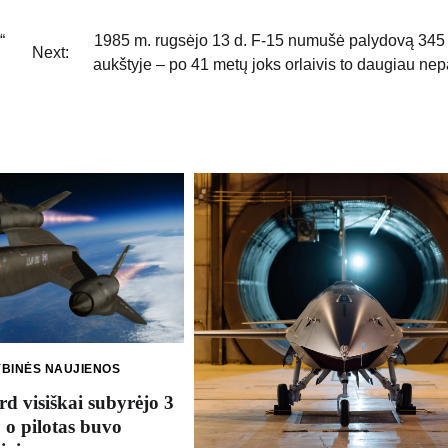
“
1985 m. rugsėjo 13 d. F-15 numušė palydovą 345
Next:
aukštyje – po 41 metų joks orlaivis to daugiau ne
YBINĖS NAUJIENOS
d visiškai subyrėjo 3
 o pilotas buvo