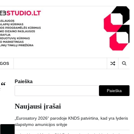
UGOS
Paieška
ų“
Paieška
Naujausi įrašai
„Eurosatory 2026“ parodoje KNDS patvirtina, kad yra lyderis
slapstymo amunicijos srityje