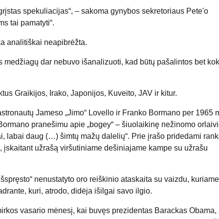
pagrįstas spekuliacijas“, – sakoma gynybos sekretoriaus Pete'o
s tai pamatyti“.
 analitiškai neapibrėžta.
is medžiagų dar nebuvo išanalizuoti, kad būtų pašalintos bet ko
 Graikijos, Irako, Japonijos, Kuveito, JAV ir kitur.
 astronautų Jameso „Jimo“ Lovello ir Franko Bormano per 1965 
Bormano pranešimu apie „bogey“ – šiuolaikinę nežinomo orlaiv
ai, labai daug (…) šimtų mažų dalelių“. Prie įrašo pridedami ran
 įskaitant užrašą viršutiniame dešiniajame kampe su užrašu
pręsto“ nenustatyto oro reiškinio ataskaita su vaizdu, kuriame
rante, kuri, atrodo, didėja išilgai savo ilgio.
mirkos vasario mėnesį, kai buvęs prezidentas Barackas Obama, 