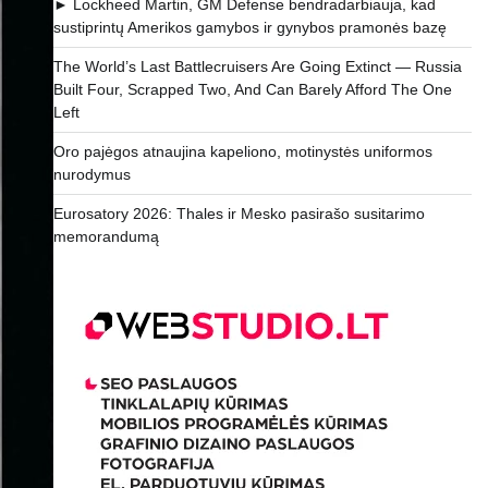
► Lockheed Martin, GM Defense bendradarbiauja, kad
sustiprintų Amerikos gamybos ir gynybos pramonės bazę
The World’s Last Battlecruisers Are Going Extinct — Russia
Built Four, Scrapped Two, And Can Barely Afford The One
Left
Oro pajėgos atnaujina kapeliono, motinystės uniformos
nurodymus
Eurosatory 2026: Thales ir Mesko pasirašo susitarimo
memorandumą