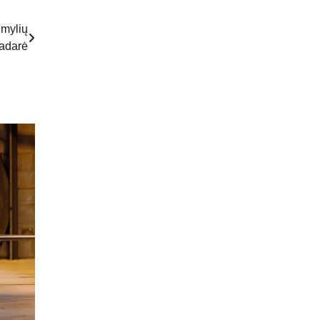
 mylių
padarė