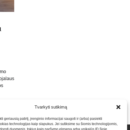
1
imo
lojalaus
os
Tvarkyti sutikimą
ti geriausią patirtį, įrenginio informacijai saugoti ir (arba) pasiekti
kias technologijas kaip slapukus. Jei sutiksime su šiomis technologijomis,
oroti duomenis, tokius kaip naršymo elgsena arba unikalūs ID šioje