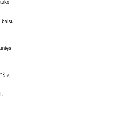
šaukė
a baisu
iuntęs
“ šia
i.