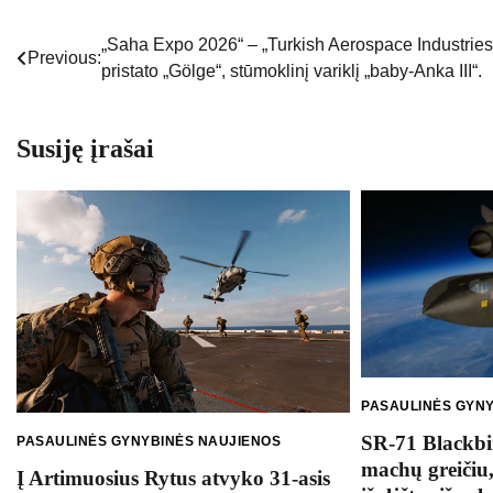
„Saha Expo 2026“ – „Turkish Aerospace Industries
Navigacija
Previous:
pristato „Gölge“, stūmoklinį variklį „baby-Anka III“.
tarp
įrašų
Susiję įrašai
PASAULINĖS GYN
SR-71 Blackbir
PASAULINĖS GYNYBINĖS NAUJIENOS
machų greičiu,
Į Artimuosius Rytus atvyko 31-asis