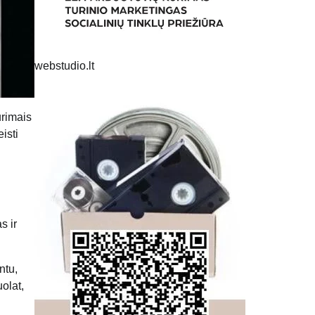
webstudio.lt
ūrimais
isti
s ir
ntu,
olat,