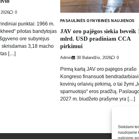
aivio
 2026
0
PASAULINĖS GYNYBINĖS NAUJIENOS
indiniai punktai: 1966 m.
JAV oro pajėgos siekia beveik 
ckheed“ pilotas bandytojas
mlrd. USD pradiniam CCA
išgyveno ore subyrėjus
pirkimui
, skrisdamas 3,18 macho
ntas […]
Admin
30 Balandžio, 2026
0
Pirmą kartą JAV oro pajėgos prašo
Kongreso finansuoti bendradarbiav
kovinių orlaivių pirkimą, o tai žymi „
sparnuotojo“ eros pradžią. Paslaug
2027 m. biudžeto prašyme yra […]
Siekdami teik
naudojame to
galėsime apd