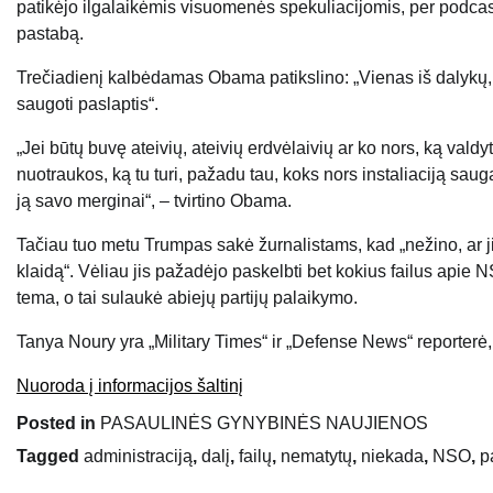
patikėjo ilgalaikėmis visuomenės spekuliacijomis, per podcast
pastabą.
Trečiadienį kalbėdamas Obama patikslino: „Vienas iš dalykų, 
saugoti paslaptis“.
„Jei būtų buvę ateivių, ateivių erdvėlaivių ar ko nors, ką val
nuotraukos, ką tu turi, pažadu tau, koks nors instaliaciją sau
ją savo merginai“, – tvirtino Obama.
Tačiau tuo metu Trumpas sakė žurnalistams, kad „nežino, ar jie 
klaidą“. Vėliau jis pažadėjo paskelbti bet kokius failus api
tema, o tai sulaukė abiejų partijų palaikymo.
Tanya Noury ​​yra „Military Times“ ir „Defense News“ reporter
Nuoroda į informacijos šaltinį
Posted in
PASAULINĖS GYNYBINĖS NAUJIENOS
Tagged
administraciją
,
dalį
,
failų
,
nematytų
,
niekada
,
NSO
,
p