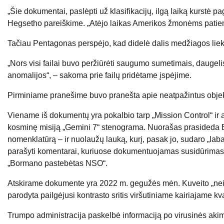
„Šie dokumentai, paslėpti už klasifikacijų, ilgą laiką kurstė 
Hegsetho pareiškime. „Atėjo laikas Amerikos žmonėms patiem
Tačiau Pentagonas perspėjo, kad didelė dalis medžiagos lieka
„Nors visi failai buvo peržiūrėti saugumo sumetimais, daugel
anomalijos“, – sakoma prie failų pridėtame įspėjime.
Pirminiame pranešime buvo pranešta apie neatpažintus objektus
Viename iš dokumentų yra pokalbio tarp „Mission Control“ ir
kosminę misiją „Gemini 7“ stenograma. Nuorašas prasideda 
nomenklatūrą – ir nuolaužų lauką, kurį, pasak jo, sudaro „lab
parašyti komentarai, kuriuose dokumentuojamas susidūrimas,
„Bormano pastebėtas NSO“.
Atskirame dokumente yra 2022 m. gegužės mėn. Kuveito „neišs
parodyta pailgėjusi kontrasto sritis viršutiniame kairiajame kvad
Trumpo administracija paskelbė informaciją po virusinės aki