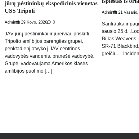
išplėštas iš orl
jūrų pėstininkų ekspedicinis vienetas
USS Tripoli
Admin
21 Vasario,
Admin
29 Kovo, 2026
0
Santrauka ir pagr
sausio 25 d. „Lo
JAV jūrų pėstininkai ir jūreiviai, priskirti
Billas Weaveris 
Tripolio amfibijos parengties grupei,
SR-71 Blackbird
penktadienį atvyko į JAV centrinės
greičiu. – Incide
vadovybės vandenis, pranešė vadovybė.
Grupė, vadovaujama Amerikos klasės
amfibijos puolimo […]