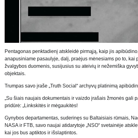
Pentagonas penktadienį atskleidė pirmąją, kaip jis apibūdino
anapusiniame pasaulyje, dalį, praėjus mėnesiams po to, kai 
žvalgybos duomenis, susijusius su ateivių ir nežemiška gyvybe
objektais.
Trumpas savo įraše „Truth Social“ archyvų platinimą apibūdin
„Su šiais naujais dokumentais ir vaizdo įrašais žmonės gal
pridūrė: „Linkskitės ir mėgaukitės!
Gynybos departamentas, suderinęs su Baltaisiais rūmais, Nac
NASA ir FTB, savo naujai atidarytoje „NSO“ svetainėje atsklei
kai jos bus aptiktos ir išslaptintos.