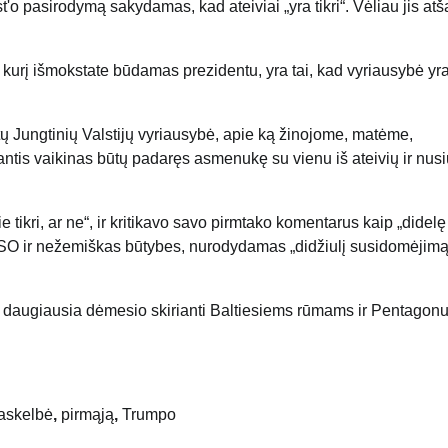
'o pasirodymą sakydamas, kad ateiviai „yra tikri“. Vėliau jis at
kurį išmokstate būdamas prezidentu, yra tai, kad vyriausybė yr
dytų Jungtinių Valstijų vyriausybė, apie ką žinojome, matėme,
gantis vaikinas būtų padaręs asmenukę su vienu iš ateivių ir nus
tikri, ar ne“, ir kritikavo savo pirmtako komentarus kaip „didelę
e NSO ir nežemiškas būtybes, nurodydamas „didžiulį susidomėjimą
ė, daugiausia dėmesio skirianti Baltiesiems rūmams ir Pentagonu
askelbė
,
pirmąją
,
Trumpo