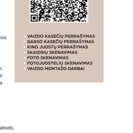
kios
m.
io
ka
atrodo,