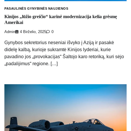
PASAULINĖS GYNYBINĖS NAUJIENOS
Kinijos „lūžio greičio“ karinė modernizacija kelia grėsmę
Amerikai
Admin
4 Birželio, 2025
0
Gynybos sekretorius neseniai išvyko į Aziją ir pasakė
didelę kalbą, kurioje sukramtė Kinijos lyderiai, kurie
pavadino jos „provokacijas“ Šaltojo karo retoriką, kuri sėjo
„padalijimus“ regione. […]