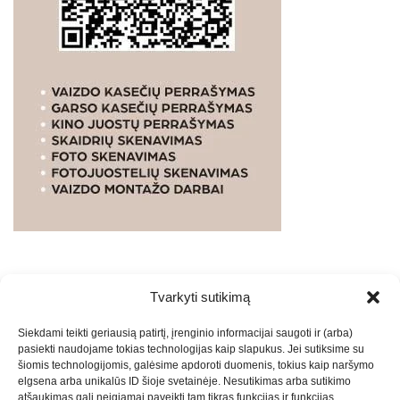
Tvarkyti sutikimą
WEBSTUDIO.LT
© SKAITMENINIO MARKETINGO
Siekdami teikti geriausią patirtį, įrenginio informacijai saugoti ir (arba)
PASLAUGOS. SEO tekstų rašymas, turinio kūrimas,
pasiekti naudojame tokias technologijas kaip slapukus. Jei sutiksime su
straipsnių rašymas ir talpinimas į mūsų valdomas
šiomis technologijomis, galėsime apdoroti duomenis, tokius kaip naršymo
svetaines.2026
Armijai.LT
Theme: Express News By
Adore
elgsena arba unikalūs ID šioje svetainėje. Nesutikimas arba sutikimo
atšaukimas gali neigiamai paveikti tam tikras funkcijas ir funkcijas.