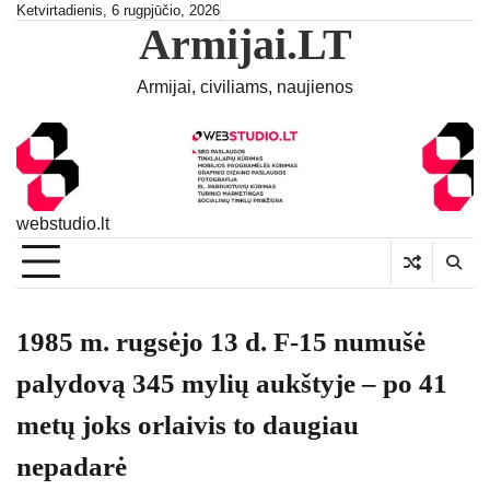
Skip
Ketvirtadienis, 6 rugpjūčio, 2026
Armijai.LT
to
content
Armijai, civiliams, naujienos
webstudio.lt
1985 m. rugsėjo 13 d. F-15 numušė
palydovą 345 mylių aukštyje – po 41
metų joks orlaivis to daugiau
nepadarė