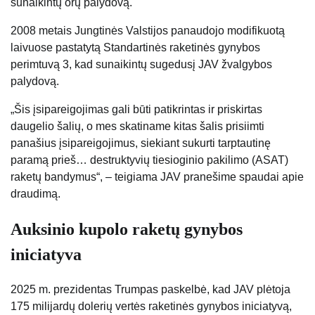
sunaikintų orų palydovą.
2008 metais Jungtinės Valstijos panaudojo modifikuotą
laivuose pastatytą Standartinės raketinės gynybos
perimtuvą 3, kad sunaikintų sugedusį JAV žvalgybos
palydovą.
„Šis įsipareigojimas gali būti patikrintas ir priskirtas
daugelio šalių, o mes skatiname kitas šalis prisiimti
panašius įsipareigojimus, siekiant sukurti tarptautinę
paramą prieš… destruktyvių tiesioginio pakilimo (ASAT)
raketų bandymus“, – teigiama JAV pranešime spaudai apie
draudimą.
Auksinio kupolo raketų gynybos
iniciatyva
2025 m. prezidentas Trumpas paskelbė, kad JAV plėtoja
175 milijardų dolerių vertės raketinės gynybos iniciatyvą,