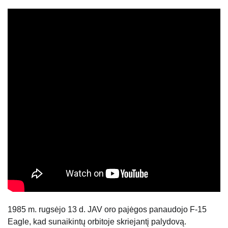
1985 m. rugsėjo 13 d. JAV oro pajėgos panaudojo F-15
Eagle, kad sunaikintų orbitoje skriejantį palydovą.