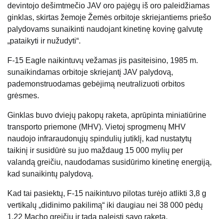
devintojo dešimtmečio JAV oro pajėgų iš oro paleidžiamas
ginklas, skirtas žemoje Žemės orbitoje skriejantiems priešo
palydovams sunaikinti naudojant kinetinę kovinę galvutę
„pataikyti ir nužudyti“.
F-15 Eagle naikintuvų vežamas jis pasiteisino, 1985 m.
sunaikindamas orbitoje skriejantį JAV palydovą,
pademonstruodamas gebėjimą neutralizuoti orbitos
grėsmes.
Ginklas buvo dviejų pakopų raketa, aprūpinta miniatiūrine
transporto priemone (MHV). Vietoj sprogmenų MHV
naudojo infraraudonųjų spindulių jutiklį, kad nustatytų
taikinį ir susidūrė su juo maždaug 15 000 mylių per
valandą greičiu, naudodamas susidūrimo kinetinę energiją,
kad sunaikintų palydovą.
Kad tai pasiektų, F-15 naikintuvo pilotas turėjo atlikti 3,8 g
vertikalų „didinimo pakilimą“ iki daugiau nei 38 000 pėdų
1,22 Macho greičiu ir tada paleisti savo raketą.