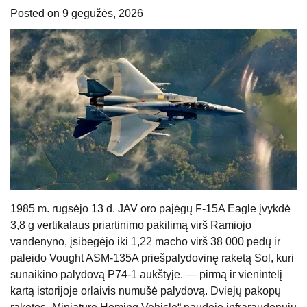
Posted on
9 gegužės, 2026
1985 m. rugsėjo 13 d. JAV oro pajėgų F-15A Eagle įvykdė
3,8 g vertikalaus priartinimo pakilimą virš Ramiojo
vandenyno, įsibėgėjo iki 1,22 macho virš 38 000 pėdų ir
paleido Vought ASM-135A priešpalydovinę raketą Sol, kuri
sunaikino palydovą P74-1 aukštyje. — pirmą ir vienintelį
kartą istorijoje orlaivis numušė palydovą. Dviejų pakopų