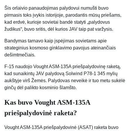
Šis orlaivio panaudojimas palydovui numušti buvo
pirmasis toks įvykis istorijoje, parodantis mūsų priešams,
kad erdvė, kurioje sovietai bandė statyti „palydovus
žudikus“, buvo sritis, dėl kurios JAV taip pat varžysis.
Bandymas tarnavo kaip įspėjimas sovietams apie
strateginius kosmoso ginklavimo pavojus ateinančiais
dešimtmečiais.
F-15 naudojo Vought ASM-135A priešpalydovinę raketą,
kad sunaikintų JAV palydovą Solwind P78-1 345 mylių
aukštyje virš Žemės. Palydovas neveikė ir tuo metu sukėlė
ginčų dėl palikto kosminio šlamšto.
Kas buvo Vought ASM-135A
priešpalydovinė raketa?
Vought ASM-135A priešpalydovinė (ASAT) raketa buvo