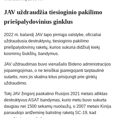
JAV uždraudžia tiesioginio pakilimo
priešpalydovinius ginklus
2022 m. balandį JAV tapo pirmąja valstybe, oficialiai
uždraudusia destruktyvių, tiesioginio pakilimo
priešpalydovinių raketų, kurios sukuria didžiulį kiekį
kosminių šiukšlių, bandymus.
JAV uždraudimas buvo vienašalis Bideno administracijos
įsipareigojimas, o ne teisiškai įpareigojanti tarptautinė
sutartis, nors jis skatina kitus prisijungti prie ginklų
uždraudimo.
Tokį JAV žingsnį paskatino Rusijos 2021 metais atliktas
destruktyvus ASAT bandymas, kurio metu buvo sukurta
daugiau nei 1500 sekamų nuolaužų, o 2007 metais Kinija
panaudojo antžeminę balistinę raketą SC-19, kad