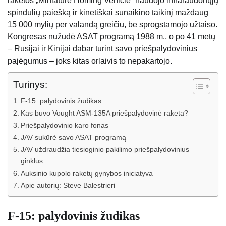
raketos „Miniature Homing Vehicle“ naudojo infraraudonųjų
spindulių paiešką ir kinetiškai sunaikino taikinį maždaug
15 000 mylių per valandą greičiu, be sprogstamojo užtaiso.
Kongresas nužudė ASAT programą 1988 m., o po 41 metų
– Rusijai ir Kinijai dabar turint savo priešpalydovinius
pajėgumus – joks kitas orlaivis to nepakartojo.
Turinys:
F-15: palydovinis žudikas
Kas buvo Vought ASM-135A priešpalydovinė raketa?
Priešpalydovinio karo fonas
JAV sukūrė savo ASAT programą
JAV uždraudžia tiesioginio pakilimo priešpalydovinius
ginklus
Auksinio kupolo raketų gynybos iniciatyva
Apie autorių: Steve Balestrieri
F-15: palydovinis žudikas