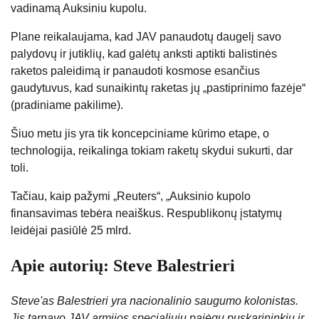
vadinamą Auksiniu kupolu.
Plane reikalaujama, kad JAV panaudotų daugelį savo
palydovų ir jutiklių, kad galėtų anksti aptikti balistinės
raketos paleidimą ir panaudoti kosmose esančius
gaudytuvus, kad sunaikintų raketas jų „pastiprinimo fazėje“
(pradiniame pakilime).
Šiuo metu jis yra tik koncepciniame kūrimo etape, o
technologija, reikalinga tokiam raketų skydui sukurti, dar
toli.
Tačiau, kaip pažymi „Reuters“, „Auksinio kupolo
finansavimas tebėra neaiškus. Respublikonų įstatymų
leidėjai pasiūlė 25 mlrd.
Apie autorių: Steve Balestrieri
Steve'as Balestrieri yra nacionalinio saugumo kolonistas.
Jis tarnavo JAV armijos specialiųjų pajėgų puskarininkiu ir