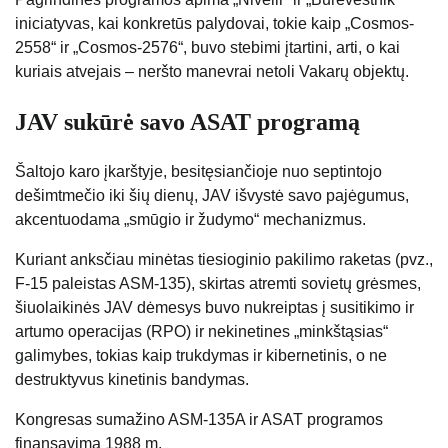
iniciatyvas, kai konkretūs palydovai, tokie kaip „Cosmos-
2558“ ir „Cosmos-2576“, buvo stebimi įtartini, arti, o kai
kuriais atvejais – neršto manevrai netoli Vakarų objektų.
JAV sukūrė savo ASAT programą
Šaltojo karo įkarštyje, besitęsiančioje nuo septintojo
dešimtmečio iki šių dienų, JAV išvystė savo pajėgumus,
akcentuodama „smūgio ir žudymo“ mechanizmus.
Kuriant anksčiau minėtas tiesioginio pakilimo raketas (pvz.,
F-15 paleistas ASM-135), skirtas atremti sovietų grėsmes,
šiuolaikinės JAV dėmesys buvo nukreiptas į susitikimo ir
artumo operacijas (RPO) ir nekinetines „minkštąsias“
galimybes, tokias kaip trukdymas ir kibernetinis, o ne
destruktyvus kinetinis bandymas.
Kongresas sumažino ASM-135A ir ASAT programos
finansavimą 1988 m.