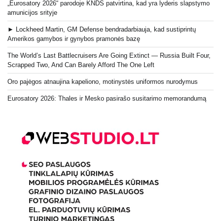
„Eurosatory 2026“ parodoje KNDS patvirtina, kad yra lyderis slapstymo
amunicijos srityje
► Lockheed Martin, GM Defense bendradarbiauja, kad sustiprintų
Amerikos gamybos ir gynybos pramonės bazę
The World’s Last Battlecruisers Are Going Extinct — Russia Built Four,
Scrapped Two, And Can Barely Afford The One Left
Oro pajėgos atnaujina kapeliono, motinystės uniformos nurodymus
Eurosatory 2026: Thales ir Mesko pasirašo susitarimo memorandumą