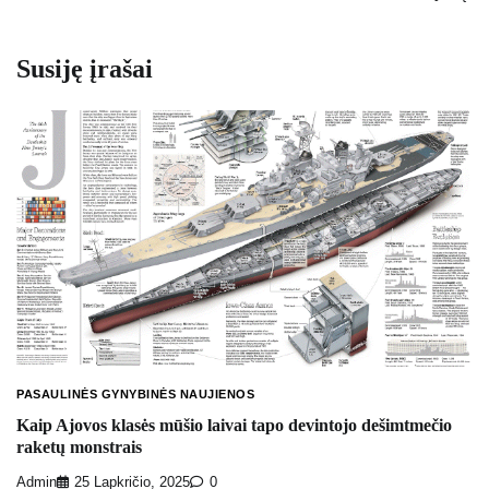
Susiję įrašai
PASAULINĖS GYNYBINĖS NAUJIENOS
Kaip Ajovos klasės mūšio laivai tapo devintojo dešimtmečio
raketų monstrais
Admin
25 Lapkričio, 2025
0