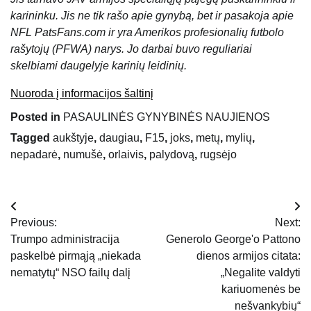
karininku. Jis ne tik rašo apie gynybą, bet ir pasakoja apie
NFL PatsFans.com ir yra Amerikos profesionalių futbolo
rašytojų (PFWA) narys. Jo darbai buvo reguliariai
skelbiami daugelyje karinių leidinių.
Nuoroda į informacijos šaltinį
Posted in
PASAULINĖS GYNYBINĖS NAUJIENOS
Tagged
aukštyje
,
daugiau
,
F15
,
joks
,
metų
,
mylių
,
nepadarė
,
numušė
,
orlaivis
,
palydovą
,
rugsėjo
Navigacija
Previous:
Next:
tarp
Trumpo administracija
Generolo George'o Pattono
paskelbė pirmąją „niekada
dienos armijos citata:
įrašų
nematytų“ NSO failų dalį
„Negalite valdyti
kariuomenės be
nešvankybių“