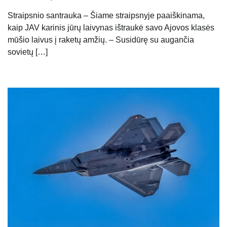
Straipsnio santrauka – Šiame straipsnyje paaiškinama,
kaip JAV karinis jūrų laivynas ištraukė savo Ajovos klasės
mūšio laivus į raketų amžių. – Susidūrę su augančia
sovietų […]