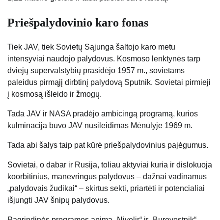
Priešpalydovinio karo fonas
Tiek JAV, tiek Sovietų Sąjunga šaltojo karo metu
intensyviai naudojo palydovus. Kosmoso lenktynės tarp
dviejų supervalstybių prasidėjo 1957 m., sovietams
paleidus pirmąjį dirbtinį palydovą Sputnik. Sovietai pirmieji
į kosmosą išleido ir žmogų.
Tada JAV ir NASA pradėjo ambicingą programą, kurios
kulminacija buvo JAV nusileidimas Mėnulyje 1969 m.
Tada abi šalys taip pat kūrė priešpalydovinius pajėgumus.
Sovietai, o dabar ir Rusija, toliau aktyviai kuria ir dislokuoja
koorbitinius, manevringus palydovus – dažnai vadinamus
„palydovais žudikai“ – skirtus sekti, priartėti ir potencialiai
išjungti JAV šnipų palydovus.
Pagrindinės programos apima „Nivelir“ ir „Burevestnik“