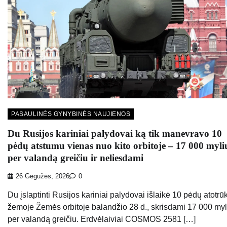
PASAULINĖS GYNYBINĖS NAUJIENOS
Du Rusijos kariniai palydovai ką tik manevravo 10
pėdų atstumu vienas nuo kito orbitoje – 17 000 myli
per valandą greičiu ir neliesdami
26 Gegužės, 2026
0
Du įslaptinti Rusijos kariniai palydovai išlaikė 10 pėdų atotrūk
žemoje Žemės orbitoje balandžio 28 d., skrisdami 17 000 myl
per valandą greičiu. Erdvėlaiviai COSMOS 2581 […]