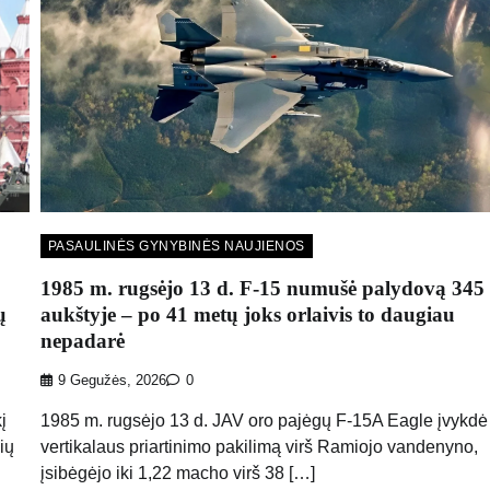
PASAULINĖS GYNYBINĖS NAUJIENOS
1985 m. rugsėjo 13 d. F-15 numušė palydovą 345
ų
aukštyje – po 41 metų joks orlaivis to daugiau
nepadarė
9 Gegužės, 2026
0
į
1985 m. rugsėjo 13 d. JAV oro pajėgų F-15A Eagle įvykdė
ių
vertikalaus priartinimo pakilimą virš Ramiojo vandenyno,
įsibėgėjo iki 1,22 macho virš 38 […]