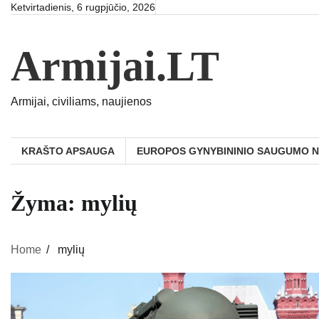
Skip
Ketvirtadienis, 6 rugpjūčio, 2026
to
content
Armijai.LT
Armijai, civiliams, naujienos
KRAŠTO APSAUGA
EUROPOS GYNYBININIO SAUGUMO 
Žyma:
mylių
Home
mylių