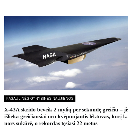
PASAULINĖS GYNYBINĖS NAUJIENOS
X-43A skrido beveik 2 mylių per sekundę greičiu – ji
išlieka greičiausiai oru kvėpuojantis lėktuvas, kurį 
nors sukūrė, o rekordas tęsiasi 22 metus