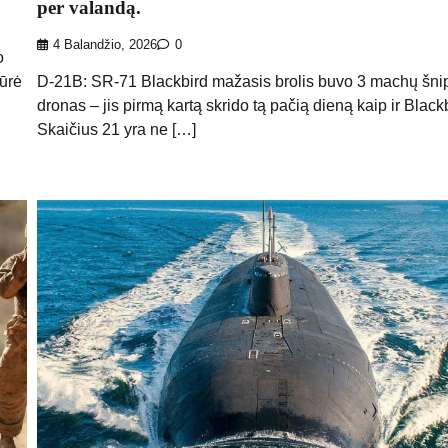
per valandą.
4 Balandžio, 2026
0
o
kūrė
D-21B: SR-71 Blackbird mažasis brolis buvo 3 machų šni
dronas – jis pirmą kartą skrido tą pačią dieną kaip ir Black
Skaičius 21 yra ne […]