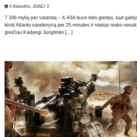
6 Balandžio, 2026
0
7 346 mylių per valandą – X-43A buvo toks greitas, kad galėj
kirsti Atlanto vandenyną per 25 minutes ir niekas nieko nesu
greičiau Kadangi Jungtinės […]