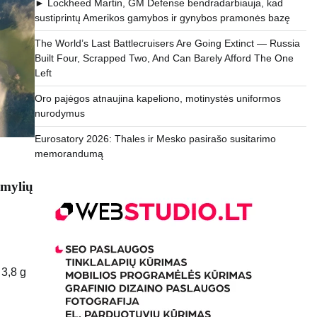
► Lockheed Martin, GM Defense bendradarbiauja, kad
sustiprintų Amerikos gamybos ir gynybos pramonės bazę
The World’s Last Battlecruisers Are Going Extinct — Russia
Built Four, Scrapped Two, And Can Barely Afford The One
Left
Oro pajėgos atnaujina kapeliono, motinystės uniformos
nurodymus
Eurosatory 2026: Thales ir Mesko pasirašo susitarimo
memorandumą
 mylių
 3,8 g