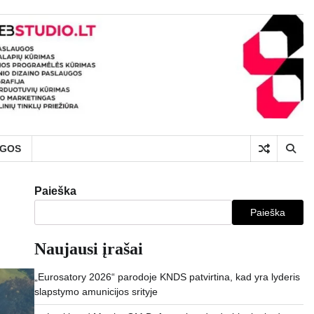
UGOS
Paieška
Paieška
Naujausi įrašai
„Eurosatory 2026“ parodoje KNDS patvirtina, kad yra lyderis
slapstymo amunicijos srityje