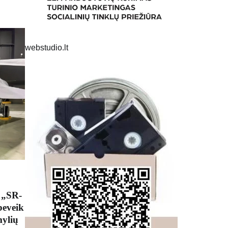
webstudio.lt
 „SR-
beveik
mylių