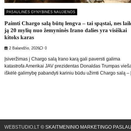
PASAULINĖS GYNYBINĖS NAUJIENOS
Paimti Chargo salą būtų lengva – tai spąstai, nes laik
ją 20 mylių nuo žemyninės Irano dalies yra visiškai
kitoks karas
2 Balandžio, 2026
0
Įsiveržimas į Chargo salą Irano karą gali paversti galima
katastrofa Amerikai JAV prezidentas Donaldas Trumpas vieša
iškėlė galimybę pabandyti kariniu būdu užimti Chargo salą –
WEBSTUDIO.LT
© SKAITMENINIO MARKETINGO PASLAUGOS. SE