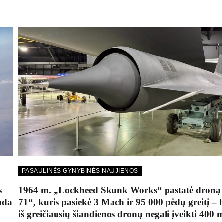
PASAULINĖS GYNYBINĖS NAUJIENOS
s
1964 m. „Lockheed Skunk Works“ pastatė droną
kada
71“, kuris pasiekė 3 Mach ir 95 000 pėdų greitį – 
iš greičiausių šiandienos dronų negali įveikti 400 