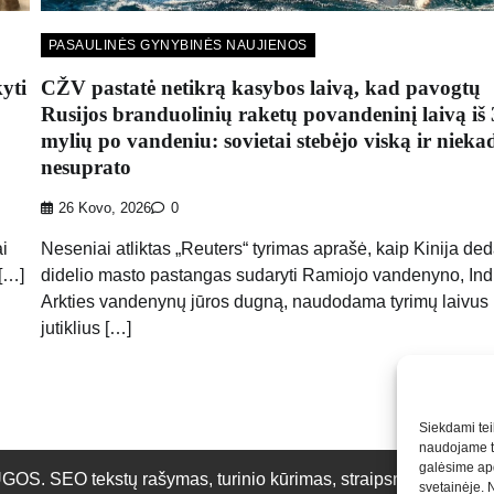
PASAULINĖS GYNYBINĖS NAUJIENOS
yti
CŽV pastatė netikrą kasybos laivą, kad pavogtų
Rusijos branduolinių raketų povandeninį laivą iš 
mylių po vandeniu: sovietai stebėjo viską ir nieka
nesuprato
26 Kovo, 2026
0
i
Neseniai atliktas „Reuters“ tyrimas aprašė, kaip Kinija de
 […]
didelio masto pastangas sudaryti Ramiojo vandenyno, Indi
Arkties vandenynų jūros dugną, naudodama tyrimų laivus 
jutiklius […]
Siekdami teik
naudojame to
galėsime apd
O tekstų rašymas, turinio kūrimas, straipsnių rašymas ir 
svetainėje. 