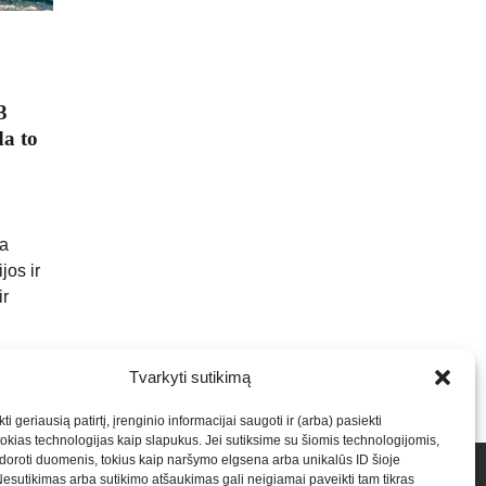
3
da to
da
jos ir
ir
Tvarkyti sutikimą
ti geriausią patirtį, įrenginio informacijai saugoti ir (arba) pasiekti
kias technologijas kaip slapukus. Jei sutiksime su šiomis technologijomis,
oroti duomenis, tokius kaip naršymo elgsena arba unikalūs ID šioje
talpinimas į mūsų valdomas svetaines.2026
Armijai.LT
Nesutikimas arba sutikimo atšaukimas gali neigiamai paveikti tam tikras