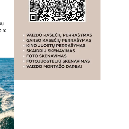
pų
bird