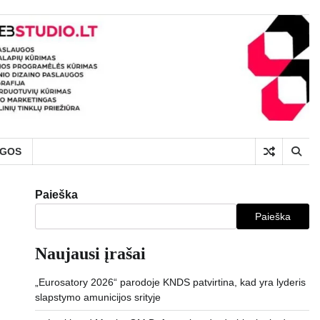
UGOS
Paieška
Paieška
Naujausi įrašai
„Eurosatory 2026“ parodoje KNDS patvirtina, kad yra lyderis
slapstymo amunicijos srityje