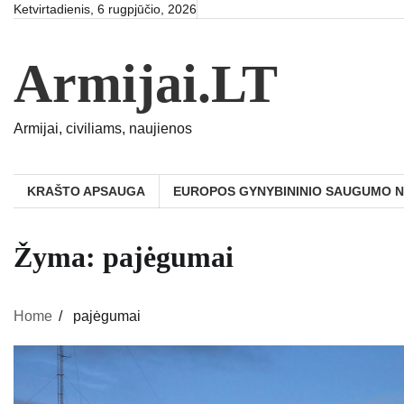
Skip
Ketvirtadienis, 6 rugpjūčio, 2026
to
content
Armijai.LT
Armijai, civiliams, naujienos
KRAŠTO APSAUGA
EUROPOS GYNYBININIO SAUGUMO 
Žyma:
pajėgumai
Home
pajėgumai