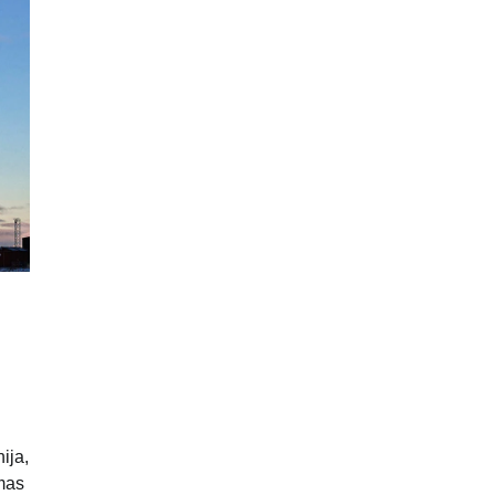
ija,
emas