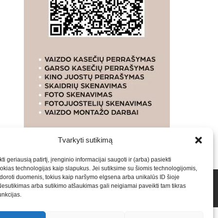
Tvarkyti sutikimą
ti geriausią patirtį, įrenginio informacijai saugoti ir (arba) pasiekti
kias technologijas kaip slapukus. Jei sutiksime su šiomis technologijomis,
oroti duomenis, tokius kaip naršymo elgsena arba unikalūs ID šioje
talpinimas į mūsų valdomas svetaines.2026
Armijai.LT
Nesutikimas arba sutikimo atšaukimas gali neigiamai paveikti tam tikras
funkcijas.