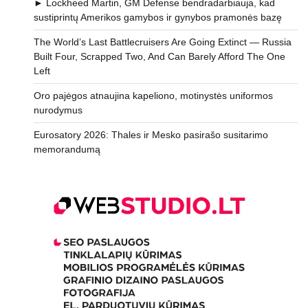
► Lockheed Martin, GM Defense bendradarbiauja, kad
sustiprintų Amerikos gamybos ir gynybos pramonės bazę
The World’s Last Battlecruisers Are Going Extinct — Russia
Built Four, Scrapped Two, And Can Barely Afford The One
Left
Oro pajėgos atnaujina kapeliono, motinystės uniformos
nurodymus
Eurosatory 2026: Thales ir Mesko pasirašo susitarimo
memorandumą