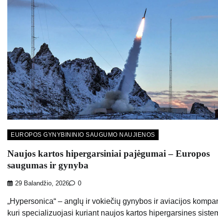
EUROPOS GYNYBININIO SAUGUMO NAUJIENOS
Naujos kartos hipergarsiniai pajėgumai – Europos
saugumas ir gynyba
29 Balandžio, 2026
0
„Hypersonica“ – anglų ir vokiečių gynybos ir aviacijos kompan
kuri specializuojasi kuriant naujos kartos hipergarsines sist