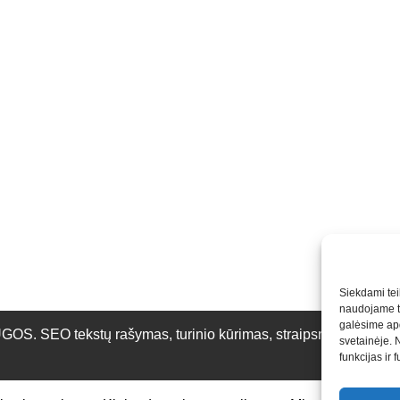
Siekdami teik
naudojame to
galėsime apd
O tekstų rašymas, turinio kūrimas, straipsnių rašymas ir 
svetainėje. 
funkcijas ir 