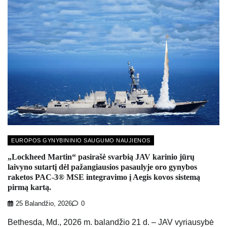
EUROPOS GYNYBININIO SAUGUMO NAUJIENOS
„Lockheed Martin“ pasirašė svarbią JAV karinio jūrų
laivyno sutartį dėl pažangiausios pasaulyje oro gynybos
raketos PAC-3® MSE integravimo į Aegis kovos sistemą
pirmą kartą.
25 Balandžio, 2026
0
Bethesda, Md., 2026 m. balandžio 21 d. – JAV vyriausybė