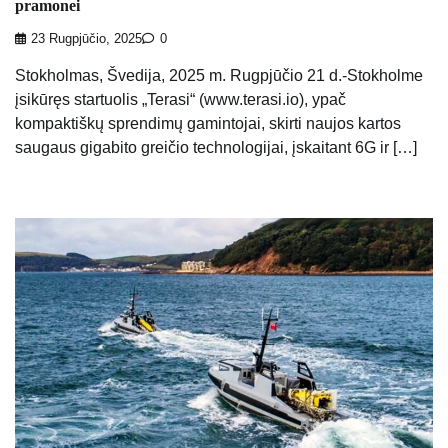
pramonei
23 Rugpjūčio, 2025
0
Stokholmas, Švedija, 2025 m. Rugpjūčio 21 d.-Stokholme
įsikūręs startuolis „Terasi“ (www.terasi.io), ypač
kompaktiškų sprendimų gamintojai, skirti naujos kartos
saugaus gigabito greičio technologijai, įskaitant 6G ir […]