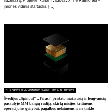
fiuzeliažą. Projekte, kuriam vadovavo The Rainforest –
įmonės vidinis startuolis, […]
EUROPOS GYNYBININIO SAUGUMO NAUJIENOS
Švedijos „Spinout“ „Terasi“ pristato mažiausią ir lengvausią
pasaulyje MM bangų radiją, skirtą misijos kritinėms
operacijoms gynybai, pagalbos nelaimėms ir ne tinklo