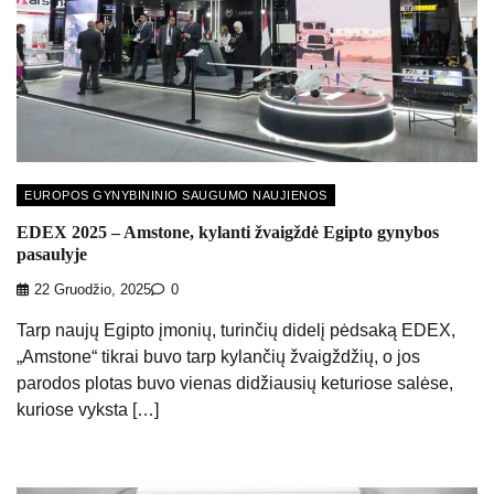
EUROPOS GYNYBININIO SAUGUMO NAUJIENOS
EDEX 2025 – Amstone, kylanti žvaigždė Egipto gynybos
pasaulyje
22 Gruodžio, 2025
0
Tarp naujų Egipto įmonių, turinčių didelį pėdsaką EDEX,
„Amstone“ tikrai buvo tarp kylančių žvaigždžių, o jos
parodos plotas buvo vienas didžiausių keturiose salėse,
kuriose vyksta […]