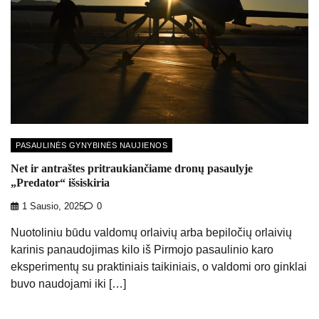
PASAULINĖS GYNYBINĖS NAUJIENOS
Net ir antraštes pritraukiančiame dronų pasaulyje
„Predator“ išsiskiria
1 Sausio, 2025
0
Nuotoliniu būdu valdomų orlaivių arba bepiločių orlaivių
karinis panaudojimas kilo iš Pirmojo pasaulinio karo
eksperimentų su praktiniais taikiniais, o valdomi oro ginklai
buvo naudojami iki […]