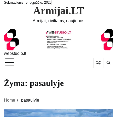
Skip
Sekmadienis, 9 rugpjūčio, 2026
Armijai.LT
to
content
Armijai, civiliams, naujienos
webstudio.lt
Žyma:
pasaulyje
Home
pasaulyje