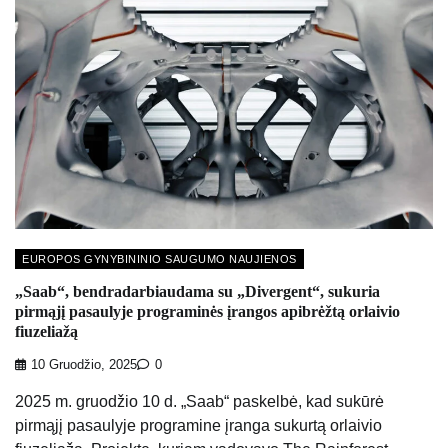
EUROPOS GYNYBININIO SAUGUMO NAUJIENOS
„Saab“, bendradarbiaudama su „Divergent“, sukuria
pirmąjį pasaulyje programinės įrangos apibrėžtą orlaivio
fiuzeliažą
10 Gruodžio, 2025
0
2025 m. gruodžio 10 d. „Saab“ paskelbė, kad sukūrė
pirmąjį pasaulyje programine įranga sukurtą orlaivio