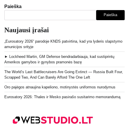
Paieška
Paieška
Naujausi įrašai
„Eurosatory 2026“ parodoje KNDS patvirtina, kad yra lyderis slapstymo
amunicijos srityje
► Lockheed Martin, GM Defense bendradarbiauja, kad sustiprintų
Amerikos gamybos ir gynybos pramonės bazę
The World’s Last Battlecruisers Are Going Extinct — Russia Built Four,
Scrapped Two, And Can Barely Afford The One Left
Oro pajėgos atnaujina kapeliono, motinystės uniformos nurodymus
Eurosatory 2026: Thales ir Mesko pasirašo susitarimo memorandumą