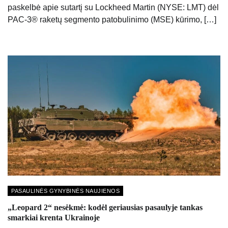
paskelbė apie sutartį su Lockheed Martin (NYSE: LMT) dėl
PAC-3® raketų segmento patobulinimo (MSE) kūrimo, […]
PASAULINĖS GYNYBINĖS NAUJIENOS
„Leopard 2“ nesėkmė: kodėl geriausias pasaulyje tankas
smarkiai krenta Ukrainoje