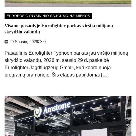
EUROPOS GYNYBININIO SAUGUMO NAUJIENOS
Visame pasaulyje Eurofighter parkas viršija milijoną
skrydžio valandų
29 Sausio, 2026
0
Pasaulinis Eurofighter Typhoon parkas jau viršijo milijoną
skrydžio valandų, 2026 m. sausio 29 d. paskelbė
Eurofighter Jagdflugzeug GmbH, kuri koordinuoja
programą pramonėje. Šis etapas papildomai […]