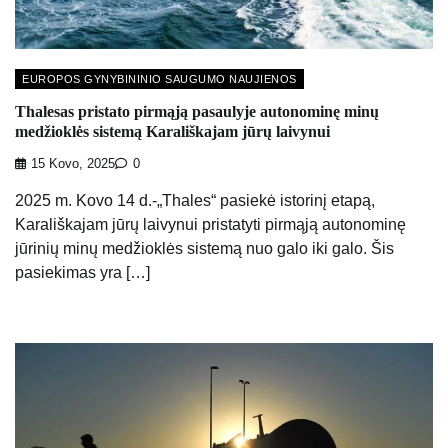
EUROPOS GYNYBININIO SAUGUMO NAUJIENOS
Thalesas pristato pirmąją pasaulyje autonominę minų
medžioklės sistemą Karališkajam jūrų laivynui
15 Kovo, 2025
0
2025 m. Kovo 14 d.-„Thales“ pasiekė istorinį etapą,
Karališkajam jūrų laivynui pristatyti pirmąją autonominę
jūrinių minų medžioklės sistemą nuo galo iki galo. Šis
pasiekimas yra […]