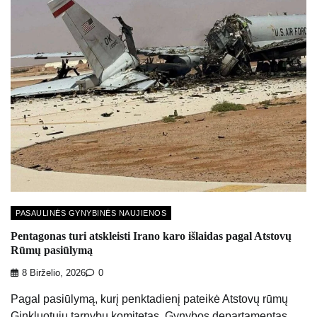
PASAULINĖS GYNYBINĖS NAUJIENOS
Pentagonas turi atskleisti Irano karo išlaidas pagal Atstovų
Rūmų pasiūlymą
8 Birželio, 2026
0
Pagal pasiūlymą, kurį penktadienį pateikė Atstovų rūmų
Ginkluotųjų tarnybų komitetas, Gynybos departamentas