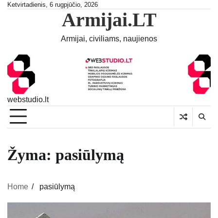
Skip
Ketvirtadienis, 6 rugpjūčio, 2026
Armijai.LT
to
content
Armijai, civiliams, naujienos
webstudio.lt
Žyma:
pasiūlymą
Home
pasiūlymą