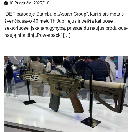
10 Rugpjūčio, 2025
0
IDEF parodoje Stambule „Assan Group“, kuri šiais metais
švenčia savo 40 metųTh Jubiliejus ir veikia keliuose
sektoriuose, įskaitant gynybą, pristatė du naujus produktus-
naują hibridinį „Powerpack“ […]