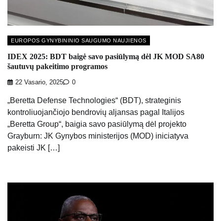
EUROPOS GYNYBININIO SAUGUMO NAUJIENOS
IDEX 2025: BDT baigė savo pasiūlymą dėl JK MOD SA80
šautuvų pakeitimo programos
22 Vasario, 2025
0
„Beretta Defense Technologies“ (BDT), strateginis
kontroliuojančiojo bendrovių aljansas pagal Italijos
„Beretta Group“, baigia savo pasiūlymą dėl projekto
Grayburn: JK Gynybos ministerijos (MOD) iniciatyva
pakeisti JK […]