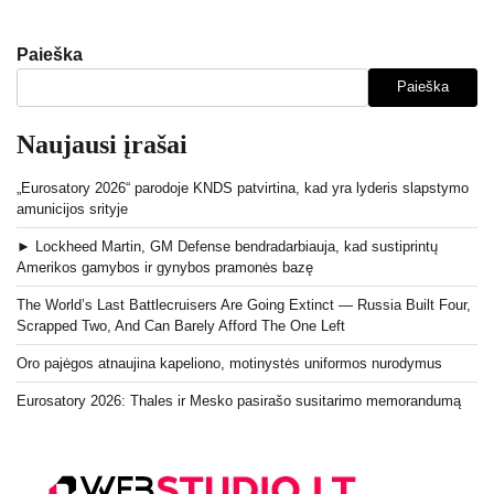
Paieška
Paieška
Naujausi įrašai
„Eurosatory 2026“ parodoje KNDS patvirtina, kad yra lyderis slapstymo
amunicijos srityje
► Lockheed Martin, GM Defense bendradarbiauja, kad sustiprintų
Amerikos gamybos ir gynybos pramonės bazę
The World’s Last Battlecruisers Are Going Extinct — Russia Built Four,
Scrapped Two, And Can Barely Afford The One Left
Oro pajėgos atnaujina kapeliono, motinystės uniformos nurodymus
Eurosatory 2026: Thales ir Mesko pasirašo susitarimo memorandumą