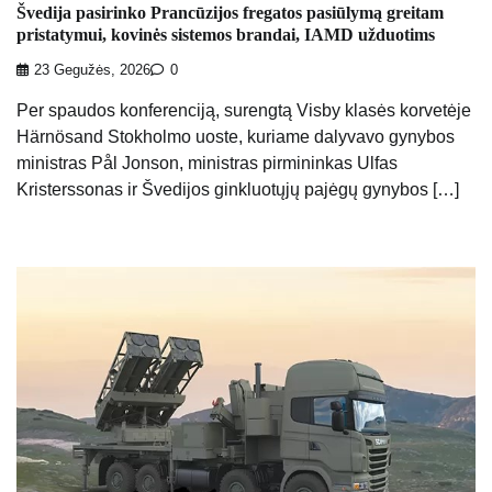
Švedija pasirinko Prancūzijos fregatos pasiūlymą greitam
pristatymui, kovinės sistemos brandai, IAMD užduotims
23 Gegužės, 2026
0
Per spaudos konferenciją, surengtą Visby klasės korvetėje
Härnösand Stokholmo uoste, kuriame dalyvavo gynybos
ministras Pål Jonson, ministras pirmininkas Ulfas
Kristerssonas ir Švedijos ginkluotųjų pajėgų gynybos […]