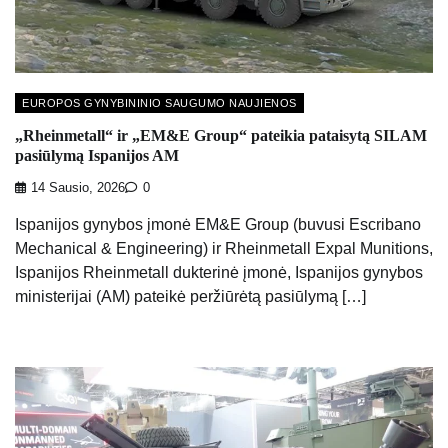
EUROPOS GYNYBININIO SAUGUMO NAUJIENOS
„Rheinmetall“ ir „EM&E Group“ pateikia pataisytą SILAM
pasiūlymą Ispanijos AM
14 Sausio, 2026
0
Ispanijos gynybos įmonė EM&E Group (buvusi Escribano
Mechanical & Engineering) ir Rheinmetall Expal Munitions,
Ispanijos Rheinmetall dukterinė įmonė, Ispanijos gynybos
ministerijai (AM) pateikė peržiūrėtą pasiūlymą […]