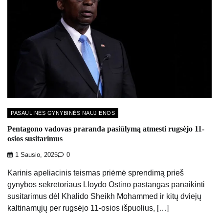
PASAULINĖS GYNYBINĖS NAUJIENOS
Pentagono vadovas praranda pasiūlymą atmesti rugsėjo 11-
osios susitarimus
1 Sausio, 2025
0
Karinis apeliacinis teismas priėmė sprendimą prieš
gynybos sekretoriaus Lloydo Ostino pastangas panaikinti
susitarimus dėl Khalido Sheikh Mohammed ir kitų dviejų
kaltinamųjų per rugsėjo 11-osios išpuolius, […]