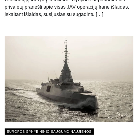
privalėtų pranešti apie visas JAV operacijų Irane išlaidas,
įskaitant išlaidas, susijusias su sugadintu […]
EUROPOS GYNYBININIO SAUGUMO NAUJIENOS