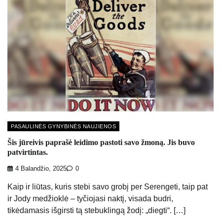
PASAULINĖS GYNYBINĖS NAUJIENOS
Šis jūreivis paprašė leidimo pastoti savo žmoną. Jis buvo
patvirtintas.
4 Balandžio, 2025
0
Kaip ir liūtas, kuris stebi savo grobį per Serengeti, taip pat
ir Jody medžioklė – tyčiojasi naktį, visada budri,
tikėdamasis išgirsti tą stebuklingą žodį: „diegti“. […]