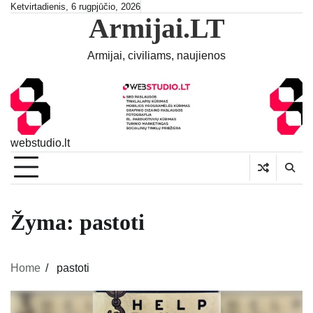
Skip
Ketvirtadienis, 6 rugpjūčio, 2026
Armijai.LT
to
content
Armijai, civiliams, naujienos
webstudio.lt
Žyma:
pastoti
Home
pastoti