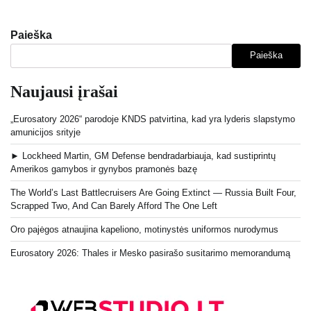
Paieška
Paieška
Naujausi įrašai
„Eurosatory 2026“ parodoje KNDS patvirtina, kad yra lyderis slapstymo
amunicijos srityje
► Lockheed Martin, GM Defense bendradarbiauja, kad sustiprintų
Amerikos gamybos ir gynybos pramonės bazę
The World’s Last Battlecruisers Are Going Extinct — Russia Built Four,
Scrapped Two, And Can Barely Afford The One Left
Oro pajėgos atnaujina kapeliono, motinystės uniformos nurodymus
Eurosatory 2026: Thales ir Mesko pasirašo susitarimo memorandumą