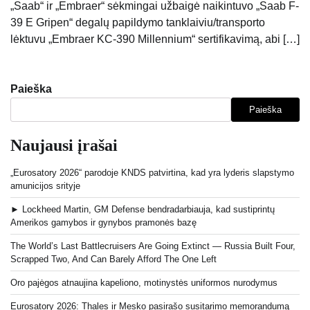
„Saab“ ir „Embraer“ sėkmingai užbaigė naikintuvo „Saab F-
39 E Gripen“ degalų papildymo tanklaiviu/transporto
lėktuvu „Embraer KC-390 Millennium“ sertifikavimą, abi […]
Paieška
Paieška
Naujausi įrašai
„Eurosatory 2026“ parodoje KNDS patvirtina, kad yra lyderis slapstymo
amunicijos srityje
► Lockheed Martin, GM Defense bendradarbiauja, kad sustiprintų
Amerikos gamybos ir gynybos pramonės bazę
The World’s Last Battlecruisers Are Going Extinct — Russia Built Four,
Scrapped Two, And Can Barely Afford The One Left
Oro pajėgos atnaujina kapeliono, motinystės uniformos nurodymus
Eurosatory 2026: Thales ir Mesko pasirašo susitarimo memorandumą