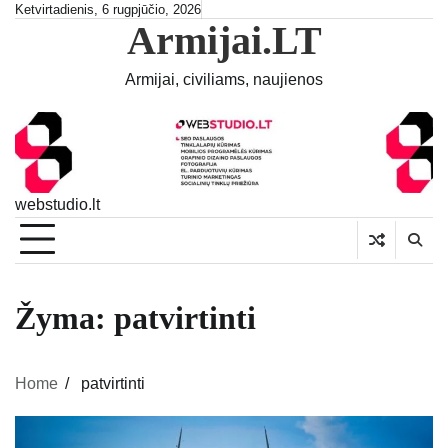
Skip
Ketvirtadienis, 6 rugpjūčio, 2026
Armijai.LT
to
content
Armijai, civiliams, naujienos
webstudio.lt
Žyma:
patvirtinti
Home
patvirtinti