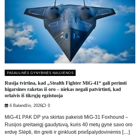
PASAULINĖS GYNYBINĖS NAUJIENOS
Rusija tvirtina, kad „Stealth Fighter MiG-41“ gali perimti
higarsines raketas iš oro – niekas negali patvirtinti, kad
orlaivis iš tikrųjų egzistuoja
6 Balandžio, 2026
0
MiG-41 PAK DP yra skirtas pakeisti MiG-31 Foxhound –
Rusijos greitaeigį gaudytuvą, kuris 40 metų gynė savo oro
erdvę Slėpti, itin greiti ir ginkluoti priešpalydovinėmis […]