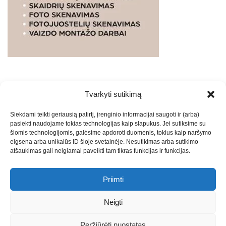
Tvarkyti sutikimą
WEBSTUDIO.LT
© SKAITMENINIO MARKETINGO
Siekdami teikti geriausią patirtį, įrenginio informacijai saugoti ir (arba)
PASLAUGOS. SEO tekstų rašymas, turinio kūrimas,
pasiekti naudojame tokias technologijas kaip slapukus. Jei sutiksime su
straipsnių rašymas ir talpinimas į mūsų valdomas
šiomis technologijomis, galėsime apdoroti duomenis, tokius kaip naršymo
svetaines.2026
Armijai.LT
Theme: Express News By
Adore
elgsena arba unikalūs ID šioje svetainėje. Nesutikimas arba sutikimo
atšaukimas gali neigiamai paveikti tam tikras funkcijas ir funkcijas.
Themes
.
Priimti
Draugai: -
Marketingo agentūra
-
Teisinės
konsultacijos
-
Skaidrių skenavimas
-
Klaipedos miesto
Neigti
naujienos
-
Miesto naujienos
-
Saulius Narbutas
-
Įvaizdžio
kūrimas
-
Veidoskaita
-
Teniso treniruotės
- Pranešimai spaudai
Peržiūrėti nuostatas