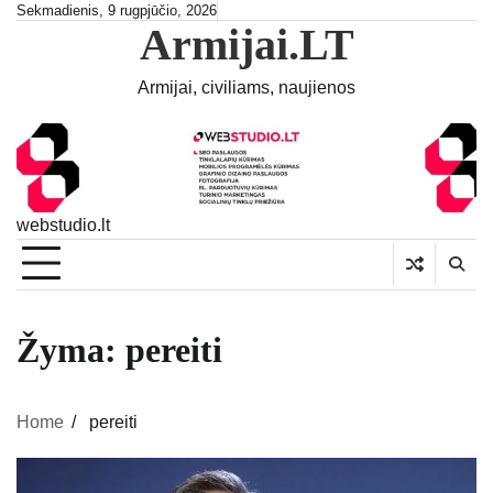
Skip
Sekmadienis, 9 rugpjūčio, 2026
Armijai.LT
to
content
Armijai, civiliams, naujienos
webstudio.lt
Žyma:
pereiti
Home
pereiti