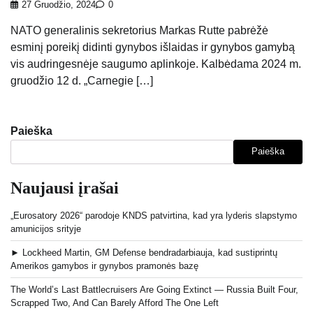
27 Gruodžio, 2024
0
NATO generalinis sekretorius Markas Rutte pabrėžė
esminį poreikį didinti gynybos išlaidas ir gynybos gamybą
vis audringesnėje saugumo aplinkoje. Kalbėdama 2024 m.
gruodžio 12 d. „Carnegie […]
Paieška
Paieška
Naujausi įrašai
„Eurosatory 2026“ parodoje KNDS patvirtina, kad yra lyderis slapstymo
amunicijos srityje
► Lockheed Martin, GM Defense bendradarbiauja, kad sustiprintų
Amerikos gamybos ir gynybos pramonės bazę
The World’s Last Battlecruisers Are Going Extinct — Russia Built Four,
Scrapped Two, And Can Barely Afford The One Left