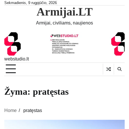
Skip
Sekmadienis, 9 rugpjūčio, 2026
Armijai.LT
to
content
Armijai, civiliams, naujienos
webstudio.lt
Žyma:
pratęstas
Home
pratęstas